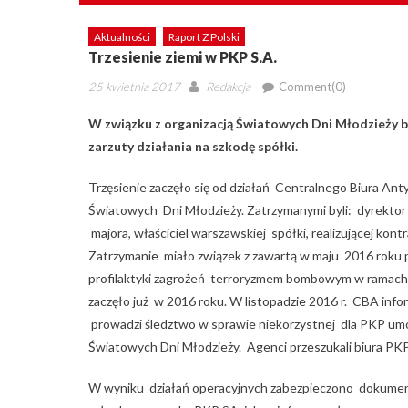
Aktualności
Raport Z Polski
Trzesienie ziemi w PKP S.A.
Posted
Author
25 kwietnia 2017
Redakcja
Comment(0)
on
W związku z organizacją Światowych Dni Młodzieży b
zarzuty działania na szkodę spółki.
Trzęsienie zaczęło się od działań Centralnego Biura Ant
Światowych Dni Młodzieży. Zatrzymanymi byli: dyrektor
majora, właściciel warszawskiej spółki, realizującej kon
Zatrzymanie miało związek z zawartą w maju 2016 roku
profilaktyki zagrożeń terroryzmem bombowym w ramach
zaczęło już w 2016 roku. W listopadzie 2016 r. CBA i
prowadzi śledztwo w sprawie niekorzystnej dla PKP u
Światowych Dni Młodzieży. Agenci przeszukali biura PKP
W wyniku działań operacyjnych zabezpieczono dokumen