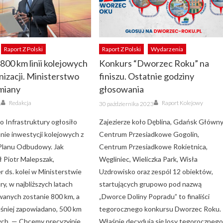
Raport Z Polski
Raport Z Polski
Wydarzenia
 800 km linii kolejowych
Konkurs “Dworzec Roku” na
izacji. Ministerstwo
finiszu. Ostatnie godziny
miany
głosowania
Author
Author
Posted
Redakcja
Raport Kolejowy
5
30 października 2023
on
o Infrastruktury ogłosiło
Zajezierze koło Dęblina, Gdańsk Główny
nie inwestycji kolejowych z
Centrum Przesiadkowe Gogolin,
Planu Odbudowy. Jak
Centrum Przesiadkowe Rokietnica,
ł Piotr Malepszak,
Węgliniec, Wieliczka Park, Wisła
r ds. kolei w Ministerstwie
Uzdrowisko oraz zespól 12 obiektów,
ry, w najbliższych latach
startujących grupowo pod nazwą
anych zostanie 800 km, a
„Dworce Doliny Popradu” to finaliści
ześniej zapowiadano, 500 km
tegorocznego konkursu Dworzec Roku.
wych. — Chcemy precyzyjnie
Właśnie decydują się losy tegoroczneg