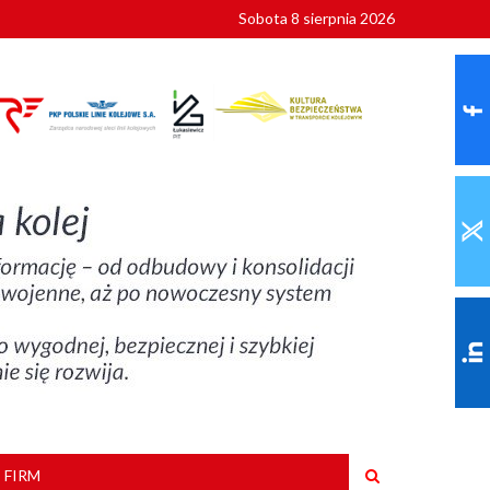
Sobota 8 sierpnia 2026
ionalnych
szkoły
 FIRM