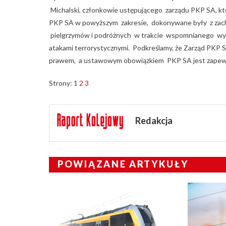
Michalski, członkowie ustępującego zarządu PKP SA, któ
PKP SA w powyższym zakresie, dokonywane były z zac
pielgrzymów i podróżnych w trakcie wspomnianego wy
atakami terrorystycznymi. Podkreślamy, że Zarząd PKP S
prawem, a ustawowym obowiązkiem PKP SA jest zapewn
Strony:
1
2
3
Redakcja
POWIĄZANE ARTYKUŁY