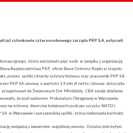
yli już członkowie czteroosobowego zarządu PKP S.A. usłyszeli
ykorupcyjnego, które zatrzymało pięć osób w związku z organizacją
 Biura Bezpieczeństwa PKP, oficer Biura Ochrony Rządu w stopniu
trakt, prezes spółki z branży ochrony biznesu oraz pracownik PKP SA.
 przez PKP SA umową o wartości 1,9 mln zł netto. Umowa dotyczyła
 przygotowań do Światowych Dni Młodzieży. CBA swoje działania
nformowało, że pod nadzorem Prokuratury Okręgowej w Warszawie
mowy na ochronę dworców kolejowych podczas szczytu NATO i
 SA w Warszawie i warszawskiej spółki, którą realizowała kontrakt.
tację związaną z zawarciem wątpliwej umowy. Ostatecznie byłym