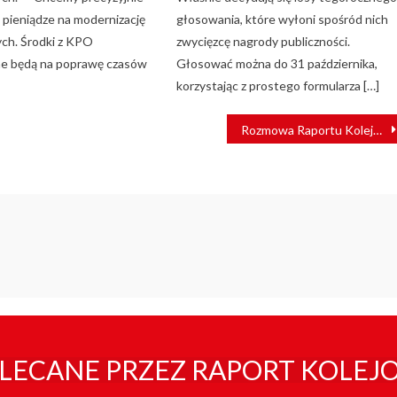
pieniądze na modernizację
głosowania, które wyłoni spośród nich
wych. Środki z KPO
zwycięzcę nagrody publiczności.
ne będą na poprawę czasów
Głosować można do 31 października,
korzystając z prostego formularza […]
Rozmowa Raportu Kolejowego z Krzysztofem Mamińskim, nowym prezesem PKP S.A.
LECANE PRZEZ RAPORT KOLEJ