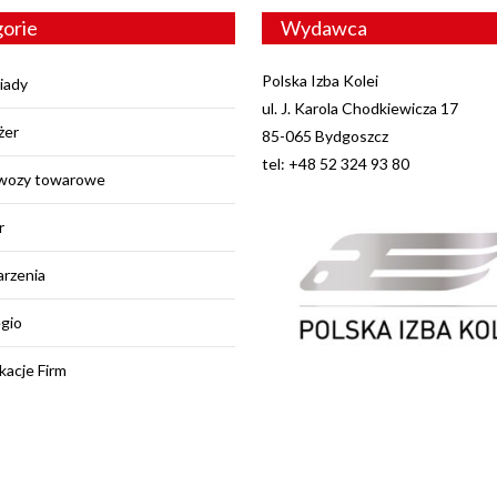
orie
Wydawca
Polska Izba Kolei
iady
ul. J. Karola Chodkiewicza 17
żer
85-065 Bydgoszcz
tel: +48 52 324 93 80
wozy towarowe
r
rzenia
egio
kacje Firm