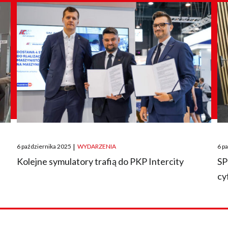
Posted
Pos
6 października 2025
|
WYDARZENIA
6 p
on
on
O
Kolejne symulatory trafią do PKP Intercity
SP
cy