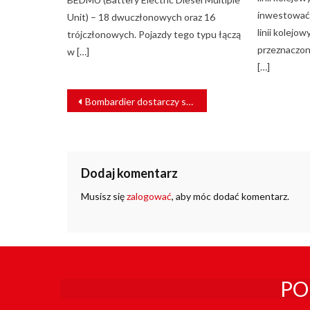
inwestować 
Unit) – 18 dwuczłonowych oraz 16
linii kolejo
trójczłonowych. Pojazdy tego typu łączą
przeznaczo
w […]
[…]
NAWIGACJA
Bombardier dostarczy systemy ERTMS dla PESA Bydgoszcz
WPISU
Dodaj komentarz
Musisz się
zalogować
, aby móc dodać komentarz.
PO