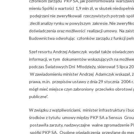
członkom zarządu PKP SA, jak poinformowała warszaws
mieniu Spółki o wartości 1,9 mln zł, w skutek niedopełn
podejrzani nie zweryfikowali rzeczywistych potrzeb spółk
zlecili analizy rynku w powyższym zakresie. Nie zweryf
doświadczenia oraz możliwości realizacji umowy. Na zais
Budownictwa odwołując członków zarządu z funkcji pełn
Szef resortu Andrzej Adamczyk wydał także oświadczeni
informacji, w tym dokumentów wskazujących na możliw
podczas Światowych Dni Młodzieży, skierował 5 lipca 2
W zawiadomieniu minister Andrzej Adamczyk wskazał, ż
prawa, m.in. przepisów ustawy z dnia 29 stycznia 2004 
mógł mieć miejsce czyn zabroniony przeciwko obrotow
publiczne”.
W związku z wątpliwościami, minister infrastruktury i
środków z tytułu umowy między PKP SA a Sensus Grou
postawiła zarzuty, nadzwyczajne walne zgromadzenie PK
spółki PKP SA. Osobne oświadczenia przesłane do medi