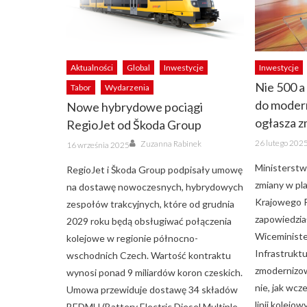
Aktualności
Global
Inwestycje
Inwestycje
Nie 500 a
Tabor
Wydarzenia
do modern
Nowe hybrydowe pociągi
ogłasza z
RegioJet od Škoda Group
Posted
Author
Posted
26 lutego 202
Zuzanna Rabinek
16 września 2025
on
on
Ministerstw
RegioJet i Škoda Group podpisały umowę
zmiany w pla
na dostawę nowoczesnych, hybrydowych
Krajowego 
zespołów trakcyjnych, które od grudnia
zapowiedzia
2029 roku będą obsługiwać połączenia
Wiceministe
kolejowe w regionie północno-
Infrastruktu
wschodnich Czech. Wartość kontraktu
zmodernizow
wynosi ponad 9 miliardów koron czeskich.
nie, jak wc
Umowa przewiduje dostawę 34 składów
linii kolejo
BEDMU (Battery Electric Diesel Multiple