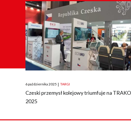
Posted
6 października 2025
|
TARGI
on
Czeski przemysł kolejowy triumfuje na TRAK
2025