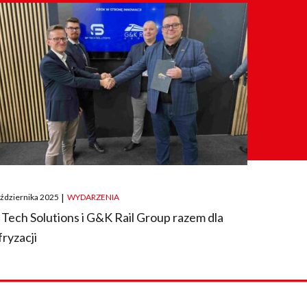
ted
aździernika 2025
|
WYDARZENIA
 Tech Solutions i G&K Rail Group razem dla
fryzacji