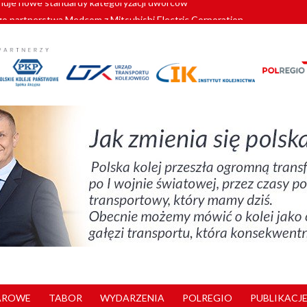
o partnerstwa Medcom z Mitsubishi Electric Corporation
tnerem „Lata na Dolnym Śląsku”. We Wrocławiu rusza weekend pełen reg
pomorskie znów szuka dostawcy nowych EZT
ach kolejowych w północnej Wielkopolsce. Łatwiejsze dojazdy do pracy i 
nuje nowe standardy kategoryzacji dworców
AROWE
TABOR
WYDARZENIA
POLREGIO
PUBLIKACJE