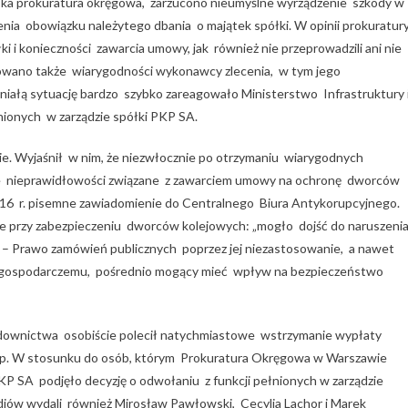
ka prokuratura okręgowa, zarzucono nieumyślne wyrządzenie szkody w
ienia obowiązku należytego dbania o majątek spółki. W opinii prokuratur
i i konieczności zawarcia umowy, jak również nie przeprowadzili ani nie
ikowano także wiarygodności wykonawcy zlecenia, w tym jego
tniałą sytuację bardzo szybko zareagowało Ministerstwo Infrastruktury 
ionych w zarządzie spółki PKP SA.
e. Wyjaśnił w nim, że niezwłocznie po otrzymaniu wiarygodnych
e nieprawidłowości związane z zawarciem umowy na ochronę dworców
016 r. pisemne zawiadomienie do Centralnego Biura Antykorupcyjnego.
e przy zabezpieczeniu dworców kolejowych: „mogło dojść do naruszeni
r. – Prawo zamówień publicznych poprzez jej niezastosowanie, a nawet
i gospodarczemu, pośrednio mogący mieć wpływ na bezpieczeństwo
 budownictwa osobiście polecił natychmiastowe wstrzymanie wypłaty
p. W stosunku do osób, którym Prokuratura Okręgowa w Warszawie
P SA podjęło decyzję o odwołaniu z funkcji pełnionych w zarządzie
ów wydali również Mirosław Pawłowski, Cecylia Lachor i Marek