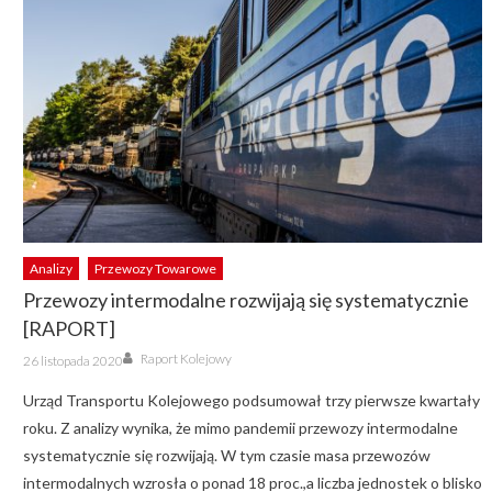
Analizy
Przewozy Towarowe
Przewozy intermodalne rozwijają się systematycznie
[RAPORT]
Author
Posted
Raport Kolejowy
26 listopada 2020
on
Urząd Transportu Kolejowego podsumował trzy pierwsze kwartały
roku. Z analizy wynika, że mimo pandemii przewozy intermodalne
systematycznie się rozwijają. W tym czasie masa przewozów
intermodalnych wzrosła o ponad 18 proc.,a liczba jednostek o blisko