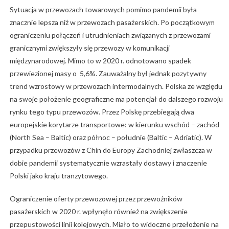
Sytuacja w przewozach towarowych pomimo pandemii była
znacznie lepsza niż w przewozach pasażerskich. Po początkowym
ograniczeniu połączeń i utrudnieniach związanych z przewozami
granicznymi zwiększyły się przewozy w komunikacji
międzynarodowej. Mimo to w 2020 r. odnotowano spadek
przewiezionej masy o 5,6%. Zauważalny był jednak pozytywny
trend wzrostowy w przewozach intermodalnych. Polska ze względu
na swoje położenie geograficzne ma potencjał do dalszego rozwoju
rynku tego typu przewozów. Przez Polskę przebiegają dwa
europejskie korytarze transportowe: w kierunku wschód – zachód
(North Sea – Baltic) oraz północ – południe (Baltic – Adriatic). W
przypadku przewozów z Chin do Europy Zachodniej zwłaszcza w
dobie pandemii systematycznie wzrastały dostawy i znaczenie
Polski jako kraju tranzytowego.
Ograniczenie oferty przewozowej przez przewoźników
pasażerskich w 2020 r. wpłynęło również na zwiększenie
przepustowości linii kolejowych. Miało to widoczne przełożenie na