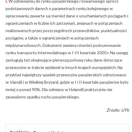
r.
W odniesieniu do rynku pasażerskiego i towarowego oprócz
podstawowych danych o parametrach rynku kolejowego w
opracowaniu zawarte są również dane o uruchamianych pociągach i
ograniczeniach w liczbie ich zatrzymań, zmianach w połączeniach
realizowanych przez poszczególnych przewoźników, punktualności
pociągów, a także o ograniczeniach w połączeniach
międzynarodowych. Dokument zawiera również podsumowanie
rynku transportu intermodalnego w I-III kwartale 2020 r. Na uwagę
zasługują też obejmujące pierwszą połowę roku dane dotyczące
przewozów w trakcie epidemii w innych krajach europejskich. Na
przykład największy spadek przewozów pasażerskich odnotowano
w Irlandii i w Wielkiej Brytanii, gdzie w I i II kwartale pasażerów było
mniej o ponad 90%. Dla odmiany w Holandii praktycznie nie
zauważono spadku ruchu pasażerskiego.
Źródło: UTK