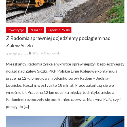
Inwestycje
Pasażer
Raport Z Polski
Z Radomia sprawniej dojedziemy pociągiem nad
Zalew Siczki
Author
Posted
Michał Ciechowski
3 sierpnia 2022
on
Mieszkańcy Radomia zyskają wkrótce sprawniejszy i bezpieczniejszy
dojazd nad Zalew Siczki. PKP Polskie Linie Kolejowe kontynuują
prace na 12-kilometrowym odcinku torów Radom – Jedlnia-
Letnisko. Koszt inwestycji to 18 mln zł. Prace zakończą się we
wrześniu br. Prace na 12 km odcinku między Jedlnią-Letnisko a
Radomiem rozpoczęły się pod koniec czerwca. Maszyna PUN, czyli
pociąg do […]