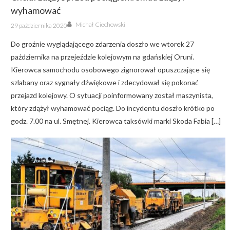
wyhamować
Author
Posted
Michał Ciechowski
29 października 2020
on
Do groźnie wyglądającego zdarzenia doszło we wtorek 27
października na przejeździe kolejowym na gdańskiej Oruni.
Kierowca samochodu osobowego zignorował opuszczające się
szlabany oraz sygnały dźwiękowe i zdecydował się pokonać
przejazd kolejowy. O sytuacji poinformowany został maszynista,
który zdążył wyhamować pociąg. Do incydentu doszło krótko po
godz. 7.00 na ul. Smętnej. Kierowca taksówki marki Skoda Fabia […]