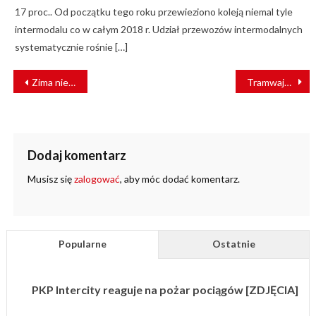
17 proc.. Od początku tego roku przewieziono koleją niemal tyle
intermodalu co w całym 2018 r. Udział przewozów intermodalnych
systematycznie rośnie […]
NAWIGACJA
Zima nie przerwała inwestycji kolejowych w nadmorskich portach [ZDJĘCIA]
Tramwaje Szczecińskie – historia i nowoczesność [WYWIAD]
WPISU
Dodaj komentarz
Musisz się
zalogować
, aby móc dodać komentarz.
Popularne
Ostatnie
PKP Intercity reaguje na pożar pociągów [ZDJĘCIA]