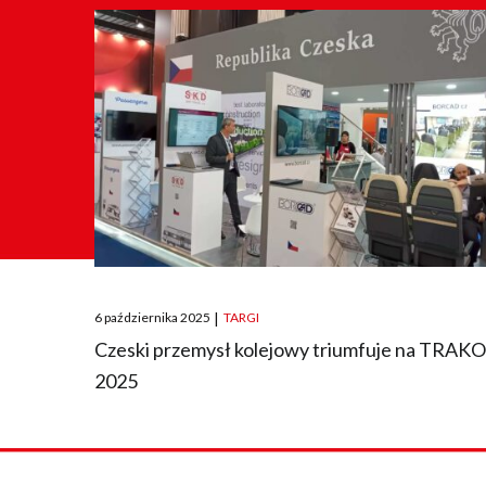
Posted
6 października 2025
|
TARGI
on
Czeski przemysł kolejowy triumfuje na TRAK
2025