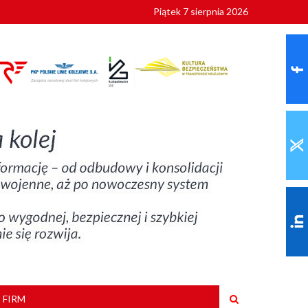
Piątek 7 sierpnia 2026
ionalnych
szkoły
 FIRM