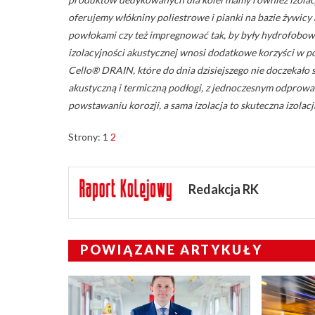
oferujemy włókniny poliestrowe i pianki na bazie żywic
powłokami czy też impregnować tak, by były hydrofobowe
izolacyjności akustycznej wnosi dodatkowe korzyści w p
Cello® DRAIN, które do dnia dzisiejszego nie doczekało 
akustyczną i termiczną podłogi, z jednoczesnym odprow
powstawaniu korozji, a sama izolacja to skuteczna izolacj
Strony:
1
2
Redakcja RK
POWIĄZANE ARTYKUŁY