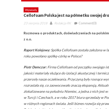
Wywiady
Cellofoam Polska jest na półmetku swojej dro
Posted
Author
23 sierpnia 2018
Redakcja RK
Comment(0)
on
Rozmowa o produktach, doświadczeniach na polskim 
z o.o.
Raport Kolejowy:
Spółka Cellofoam została założona w la
roku powołano spółkę-córkę w Polsce?
Piotr Demczar:
Firma Cellofoam od początku swojego ist
jakości materiały służące do izolacji akustycznej i termi
przerosły nasze oczekiwania. Przyczyną były rosnące wym
rozrastała się, co zaowocowało znaczą ekspansją. Aktualn
zlokalizowane na południu Niemiec, a jedna z nich jest 
w Turcji i Czechach, a w roku 2017 biura sprzedaży w Pols
w różnych regionach świata. Jeśli biznes rozwija się pra