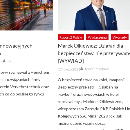
Raport Z Polski
Wydarzenia
Wywiady
innowacyjnych
Marek Olkiewicz: Działań dla
ń
bezpieczeństwa nie przerywam
Author
[WYWIAD]
MD
19
Author
Posted
Raport Kolejowy
17 lutego 2021
on
jowy rozmawiał z Heirichem
 o rozwiązaniach firmy
O bezpieczeństwie na kolei, kampanii
rein Verkehrstechnik oraz
Bezpieczny przejazd – „Szlaban na
ch co do polskiego rynku
ryzyko!” oraz inwestycjach w kolej
rozmawiamy z Markiem Olkiewiczem,
wiceprezesem Zarządu PKP Polskich Lin
Kolejowych S.A. Minął 2020 rok. Jak
można ocenić ważny obszar