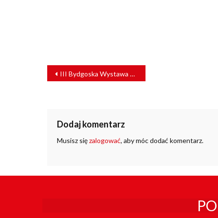
NAWIGACJA
III Bydgoska Wystawa Makiet Modułowych
WPISU
Dodaj komentarz
Musisz się
zalogować
, aby móc dodać komentarz.
PO