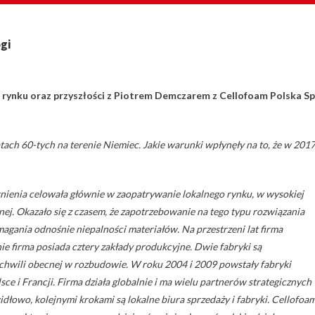
gi
rynku oraz przyszłości z Piotrem Demczarem z Cellofoam Polska Sp
tach 60-tych na terenie Niemiec. Jakie warunki wpłynęły na to, że w 201
nienia celowała głównie w zaopatrywanie lokalnego rynku, w wysokiej
cznej. Okazało się z czasem, że zapotrzebowanie na tego typu rozwiązania
agania odnośnie niepalności materiałów. Na przestrzeni lat firma
ie firma posiada cztery zakłady produkcyjne. Dwie fabryki są
w chwili obecnej w rozbudowie. W roku 2004 i 2009 powstały fabryki
ce i Francji. Firma działa globalnie i ma wielu partnerów strategicznych
widłowo, kolejnymi krokami są lokalne biura sprzedaży i fabryki. Cellofoa