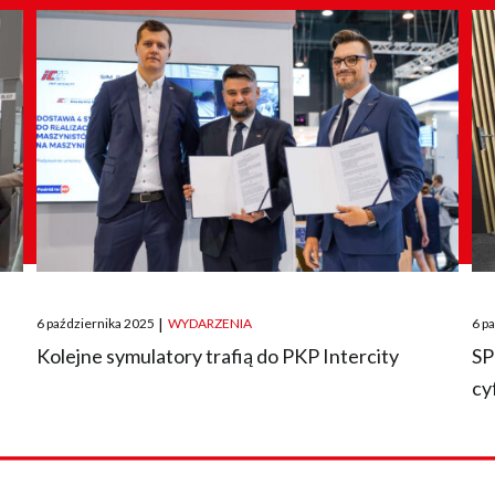
Posted
Pos
6 października 2025
|
WYDARZENIA
6 p
on
on
O
Kolejne symulatory trafią do PKP Intercity
SP
cy