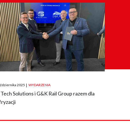
ted
aździernika 2025
|
WYDARZENIA
 Tech Solutions i G&K Rail Group razem dla
fryzacji