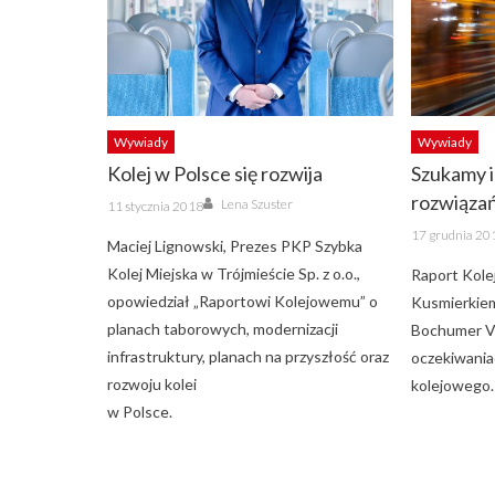
Wywiady
Wywiady
Kolej w Polsce się rozwija
Szukamy 
Author
rozwiąza
Posted
Lena Szuster
11 stycznia 2018
on
Posted
17 grudnia 20
on
Maciej Lignowski, Prezes PKP Szybka
Kolej Miejska w Trójmieście Sp. z o.o.,
Raport Kole
opowiedział „Raportowi Kolejowemu” o
Kusmierkiem
planach taborowych, modernizacji
Bochumer Ve
infrastruktury, planach na przyszłość oraz
oczekiwania
rozwoju kolei
kolejowego.
w Polsce.