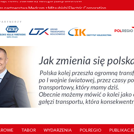
o partnerstwa Medcom z Mitsubishi Electric Corporation
tnerem „Lata na Dolnym Śląsku”. We Wrocławiu rusza weekend pełen reg
pomorskie znów szuka dostawcy nowych EZT
ach kolejowych w północnej Wielkopolsce. Łatwiejsze dojazdy do pracy i 
nuje nowe standardy kategoryzacji dworców
AROWE
TABOR
WYDARZENIA
POLREGIO
PUBLIKACJE