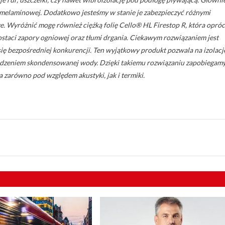
y melaminowej. Dodatkowo jesteśmy w stanie je zabezpieczyć różnymi
. Wyróżnić mogę również ciężką folię Cello® HL Firestop R, która opróc
ostaci zapory ogniowej oraz tłumi drgania. Ciekawym rozwiązaniem jest
się bezpośredniej konkurencji. Ten wyjątkowy produkt pozwala na izolacj
adzeniem skondensowanej wody. Dzięki takiemu rozwiązaniu zapobiegam
a zarówno pod względem akustyki, jak i termiki.