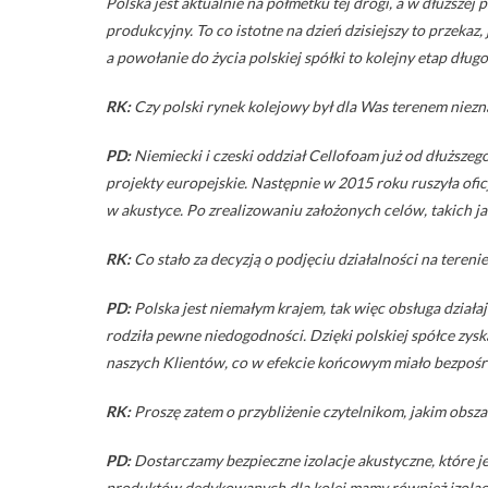
Polska jest aktualnie na półmetku tej drogi, a w dłuższe
produkcyjny. To co istotne na dzień dzisiejszy to przekaz
a powołanie do życia polskiej spółki to kolejny etap dłu
RK:
Czy polski rynek kolejowy był dla Was terenem niezna
PD:
Niemiecki i czeski oddział Cellofoam już od dłuższeg
projekty europejskie. Następnie w 2015 roku ruszyła ofi
w akustyce. Po zrealizowaniu założonych celów, takich ja
RK:
Co stało za decyzją o podjęciu działalności na tereni
PD:
Polska jest niemałym krajem, tak więc obsługa działaj
rodziła pewne niedogodności. Dzięki polskiej spółce zysk
naszych Klientów, co w efekcie końcowym miało bezpośre
RK:
Proszę zatem o przybliżenie czytelnikom, jakim obsz
PD:
Dostarczamy bezpieczne izolacje akustyczne, które j
produktów dedykowanych dla kolei mamy również izolacje