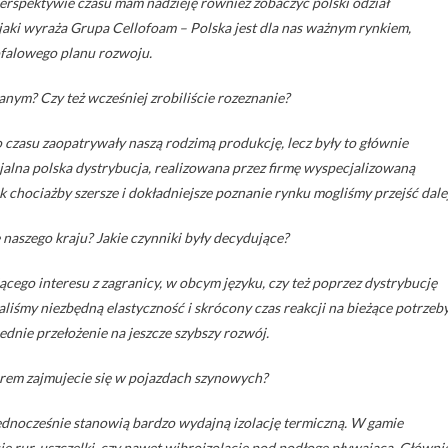
j perspektywie czasu mam nadzieję również zobaczyć polski odział
, jaki wyraża Grupa Cellofoam – Polska jest dla nas ważnym rynkiem,
gofalowego planu rozwoju.
nym? Czy też wcześniej zrobiliście rozeznanie?
o czasu zaopatrywały naszą rodzimą produkcję, lecz były to głównie
cjalna polska dystrybucja, realizowana przez firmę wyspecjalizowaną
k chociażby szersze i dokładniejsze poznanie rynku mogliśmy przejść dalej
e naszego kraju? Jakie czynniki były decydujące?
ącego interesu z zagranicy, w obcym języku, czy też poprzez dystrybucję
aliśmy niezbędną elastyczność i skrócony czas reakcji na bieżące potrzeb
dnie przełożenie na jeszcze szybszy rozwój.
arem zajmujecie się w pojazdach szynowych?
ednocześnie stanowią bardzo wydajną izolację termiczną. W gamie
 rur, uszczelki, czy nawet wibroizolację pod podłogę pływającą. Główni