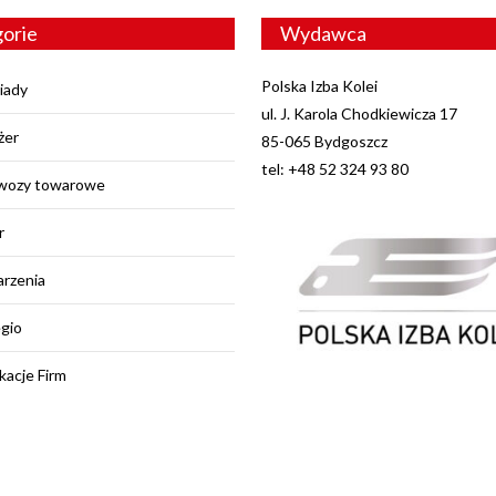
orie
Wydawca
Polska Izba Kolei
iady
ul. J. Karola Chodkiewicza 17
żer
85-065 Bydgoszcz
tel: +48 52 324 93 80
wozy towarowe
r
rzenia
egio
kacje Firm