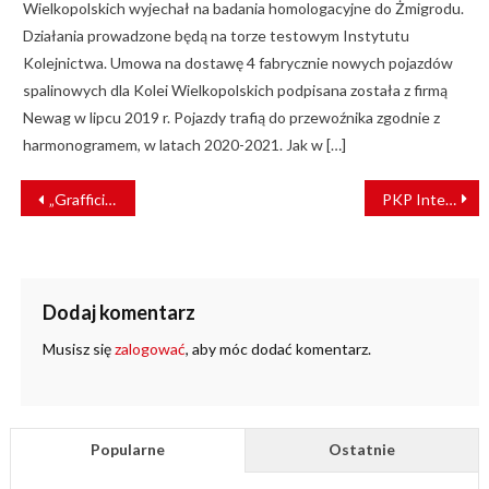
Wielkopolskich wyjechał na badania homologacyjne do Żmigrodu.
Działania prowadzone będą na torze testowym Instytutu
Kolejnictwa. Umowa na dostawę 4 fabrycznie nowych pojazdów
spalinowych dla Kolei Wielkopolskich podpisana została z firmą
Newag w lipcu 2019 r. Pojazdy trafią do przewoźnika zgodnie z
harmonogramem, w latach 2020-2021. Jak w […]
NAWIGACJA
„Grafficiarze” w rękach funkcjonariuszy SOK
PKP Intercity odebrało 60 zmodernizowanych wagonów 141A-20
WPISU
Dodaj komentarz
Musisz się
zalogować
, aby móc dodać komentarz.
Popularne
Ostatnie