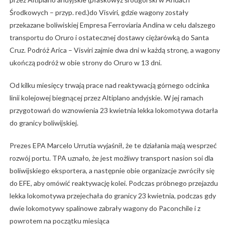
Środkowych – przyp. red.)do Visviri, gdzie wagony zostały
przekazane boliwiskiej Empresa Ferroviaria Andina w celu dalszego
transportu do Oruro i ostatecznej dostawy ciężarówką do Santa
Cruz. Podróż Arica – Visviri zajmie dwa dni w każdą stronę, a wagony
ukończą podróż w obie strony do Oruro w 13 dni.
Od kilku miesięcy trwają prace nad reaktywacją górnego odcinka
linii kolejowej biegnącej przez Altiplano andyjskie. W jej ramach
przygotowań do wznowienia 23 kwietnia lekka lokomotywa dotarła
do granicy boliwijskiej.
Prezes EPA Marcelo Urrutia wyjaśnił, że te działania mają wesprzeć
rozwój portu. TPA uznało, że jest możliwy transport nasion soi dla
boliwijskiego eksportera, a następnie obie organizacje zwróciły się
do EFE, aby omówić reaktywację kolei. Podczas próbnego przejazdu
lekka lokomotywa przejechała do granicy 23 kwietnia, podczas gdy
dwie lokomotywy spalinowe zabrały wagony do Paconchile i z
powrotem na początku miesiąca