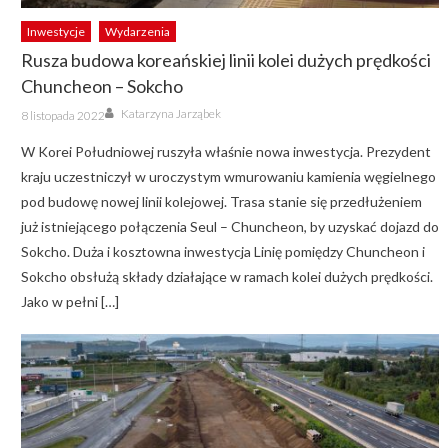
Inwestycje
Wydarzenia
Rusza budowa koreańskiej linii kolei dużych prędkości
Chuncheon – Sokcho
Author
Posted
Katarzyna Jarząbek
8 listopada 2022
on
W Korei Południowej ruszyła właśnie nowa inwestycja. Prezydent
kraju uczestniczył w uroczystym wmurowaniu kamienia węgielnego
pod budowę nowej linii kolejowej. Trasa stanie się przedłużeniem
już istniejącego połączenia Seul – Chuncheon, by uzyskać dojazd do
Sokcho. Duża i kosztowna inwestycja Linię pomiędzy Chuncheon i
Sokcho obsłużą składy działające w ramach kolei dużych prędkości.
Jako w pełni […]