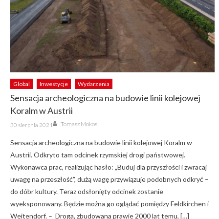
Global
Inwestycje
Wydarzenia
Sensacja archeologiczna na budowie linii kolejowej
Koralm w Austrii
Author
Posted
Tomasz Mokos
30 sierpnia 2021
on
Sensacja archeologiczna na budowie linii kolejowej Koralm w
Austrii. Odkryto tam odcinek rzymskiej drogi państwowej.
Wykonawca prac, realizując hasło: „Buduj dla przyszłości i zwracaj
uwagę na przeszłość”, dużą wagę przywiązuje podobnych odkryć –
do dóbr kultury. Teraz odsłonięty odcinek zostanie
wyeksponowany. Będzie można go oglądać pomiędzy Feldkirchen i
Weitendorf. – Droga, zbudowana prawie 2000 lat temu, […]