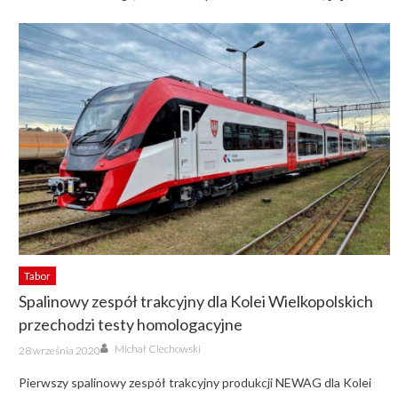
Tabor
Spalinowy zespół trakcyjny dla Kolei Wielkopolskich
przechodzi testy homologacyjne
Author
Posted
Michał Ciechowski
28 września 2020
on
Pierwszy spalinowy zespół trakcyjny produkcji NEWAG dla Kolei