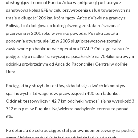
obsługujący Terminal Puerto Arica współpracują od lutego z
państwową koleją EFE w celu przywrócenia usług towarowych na
trasie o długości 206 km, która łączy Aricę z Visviri na granicy z
Boliwią. Linia kolejowa, o której piszemy, została zniszczona i
przerwana w 2001 roku w wyniku powodzi. Po roku została
ponownie otwarta, ale już w 2005 sługi przewozowe zostały
zawieszone po bankructwie operatora FCALP. Od tego czasu nie
podjęto się o rzadko i zazwyczaj na pasażerskie na 70-kilometrowym
odcinku przybrzeżnym od Arica do Paconchile i Central w dolinie
Lluta.
Pociąg, który służył do testów, składał się z dwóch lokomotyw
spalinowych i 16 wagonów, przewożących 480 ton ładunku.
Odcinek testowy liczył 42,7 km odcinek i wznosi się na wysokość 3
742 m n.p.m. w Puquios. Największe nachylenie terenu to ponad
6%.
Po dotarciu do celu pociąg został ponownie zmontowany na podróż
przez Altiplano andyjskie (płaskowyż śródgórski w Andach