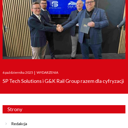
Posted
6 października 2025
|
WYDARZENIA
on
SP Tech Solutions i G&K Rail Group razem dla cyfryzacji
Strony
Redakcja