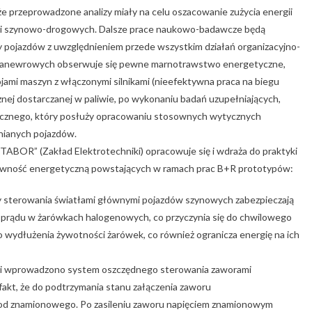
e przeprowadzone analizy miały na celu oszacowanie zużycia energii
ch i szynowo-drogowych. Dalsze prace naukowo-badawcze będą
 pojazdów z uwzględnieniem przede wszystkim działań organizacyjno-
 manewrowych obserwuje się pewne marnotrawstwo energetyczne,
mi maszyn z włączonymi silnikami (nieefektywna praca na biegu
nej dostarczanej w paliwie, po wykonaniu badań uzupełniających,
tycznego, który posłuży opracowaniu stosownych wytycznych
ianych pojazdów.
BOR” (Zakład Elektrotechniki) opracowuje się i wdraża do praktyki
ywność energetyczną powstających w ramach prac B+R prototypów:
sterowania światłami głównymi pojazdów szynowych zabezpieczają
prądu w żarówkach halogenowych, co przyczynia się do chwilowego
o wydłużenia żywotności żarówek, co również ogranicza energię na ich
mi wprowadzono system oszczędnego sterowania zaworami
akt, że do podtrzymania stanu załączenia zaworu
 od znamionowego. Po zasileniu zaworu napięciem znamionowym