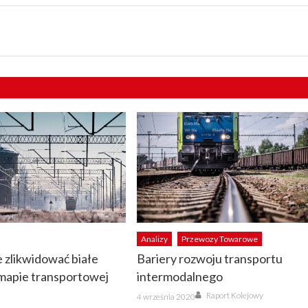
Analizy
Przewozy Towarowe
 zlikwidować białe
Bariery rozwoju transportu
mapie transportowej
intermodalnego
Author
Posted
Raport Kolejowy
4 września 2020
on