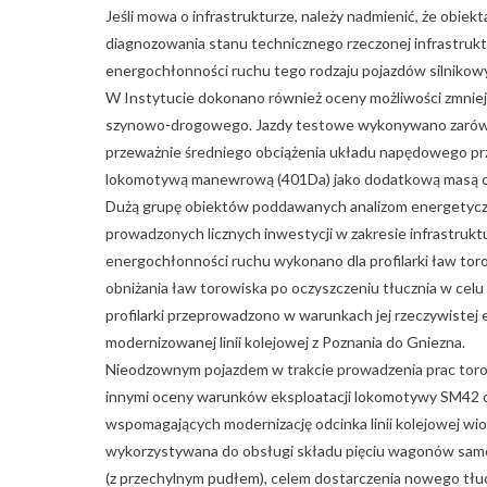
Jeśli mowa o infrastrukturze, należy nadmienić, że obi
diagnozowania stanu technicznego rzeczonej infrastrukt
energochłonności ruchu tego rodzaju pojazdów silnikowy
W Instytucie dokonano również oceny możliwości zmniejs
szynowo-drogowego. Jazdy testowe wykonywano zarówn
przeważnie średniego obciążenia układu napędowego pr
lokomotywą manewrową (401Da) jako dodatkową masą c
Dużą grupę obiektów poddawanych analizom energetyczn
prowadzonych licznych inwestycji w zakresie infrastru
energochłonności ruchu wykonano dla profilarki ław tor
obniżania ław torowiska po oczyszczeniu tłucznia w cel
profilarki przeprowadzono w warunkach jej rzeczywistej
modernizowanej linii kolejowej z Poznania do Gniezna.
Nieodzownym pojazdem w trakcie prowadzenia prac tor
innymi oceny warunków eksploatacji lokomotywy SM42 ora
wspomagających modernizację odcinka linii kolejowej wi
wykorzystywana do obsługi składu pięciu wagonów sa
(z przechylnym pudłem), celem dostarczenia nowego tłuc