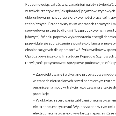
Podsumowując całość ww. zagadnień należy stwierdzić, ż
w trakcie rzeczywistej eksploatacji pojazdów szynowy
ukierunkowane na poprawę efektywności pracy tej grupy
technicznych. Przede wszystkim w pracach torowych i
spowodowane często długimi i bezproduktywnymi postoja
jałowym). W celu poprawy wykorzystania energii chemicz
przewiduje się sporządzenie swoistego bilansu energe
eksploatacyjnych dla operatorów/użytkowników wspomn
Oprócz powyższego w Instytucie Pojazdów Szynowych „TA
rozwiązania programowe i sprzętowe podnoszące efekt
– Zaprojektowane i wykonane prototypowe moduły 
w stanach nieustalonych przed nadmiernym rzutem 
ograniczenia mocy w trakcie rozgrzewania a także d
produkcję.
– W układach sterowania tablicami pneumatyczny
elektropneumatycznymi. Wykorzystano w tym celu f
elektropneumatycznego wystarczy napięcie niższe