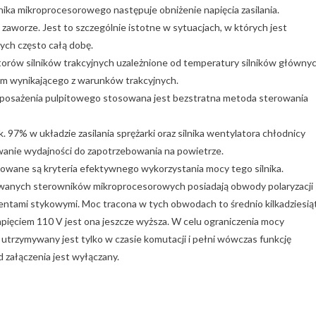
nika mikroprocesorowego następuje obniżenie napięcia zasilania.
zaworze. Jest to szczególnie istotne w sytuacjach, w których jest
ych często całą dobę.
rów silników trakcyjnych uzależnione od temperatury silników główny
m wynikającego z warunków trakcyjnych.
wyposażenia pulpitowego stosowana jest bezstratna metoda sterowania
97% w układzie zasilania sprężarki oraz silnika wentylatora chłodnicy
anie wydajności do zapotrzebowania na powietrze.
owane są kryteria efektywnego wykorzystania mocy tego silnika.
owanych sterowników mikroprocesorowych posiadają obwody polaryzacji
ntami stykowymi. Moc tracona w tych obwodach to średnio kilkadziesią
pięciem 110 V jest ona jeszcze wyższa. W celu ograniczenia mocy
 utrzymywany jest tylko w czasie komutacji i pełni wówczas funkcję
d załączenia jest wyłączany.