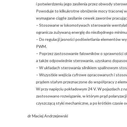
i potwierdzeniu jego zasilenia przez obwody sterow
Powoduje to kilkukrotne obniżenie mocy traconej w 
wymagane ciągłe zasilanie cewek zaworów pracując
– Stosowane w lokomotywach sterowanie wentylato
ogranicza zużywaną energię do niezbędnego minimu
– Do regulacji jasności podświetlania elementów 
PWM.
– Poprzez zastosowanie falowników o sprawności ok. 
a także odpowiednie sterowanie, uzyskano dopasow
– W układach sterowania silnikiem spalinowym stos
– Wszystkie wejścia cyfrowe opracowanych i stos
prądem stałym przeznaczone do współpracy z eleme
W przy napięciu pokładowym 24 V. W pojazdach z na
zastosowano rozwiązanie, w którym prąd polaryzacji
czyszczącą styki mechaniczne, a po krótkim czasie o
dr Maciej Andrzejewski