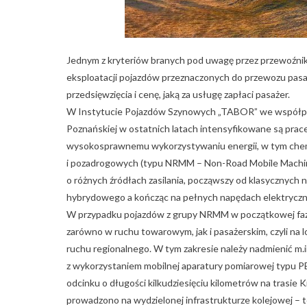
Jednym z kryteriów branych pod uwagę przez przewoźnikó
eksploatacji pojazdów przeznaczonych do przewozu pas
przedsięwzięcia i cenę, jaką za usługę zapłaci pasażer.
W Instytucie Pojazdów Szynowych „TABOR” we współprac
Poznańskiej w ostatnich latach intensyfikowane są pra
wysokosprawnemu wykorzystywaniu energii, w tym chem
i pozadrogowych (typu NRMM – Non-Road Mobile Machinery
o różnych źródłach zasilania, począwszy od klasycznych
hybrydowego a kończąc na pełnych napędach elektryczn
W przypadku pojazdów z grupy NRMM w początkowej fazie
zarówno w ruchu towarowym, jak i pasażerskim, czyli n
ruchu regionalnego. W tym zakresie należy nadmienić m.
z wykorzystaniem mobilnej aparatury pomiarowej typu 
odcinku o długości kilkudziesięciu kilometrów na trasie 
prowadzono na wydzielonej infrastrukturze kolejowej – t