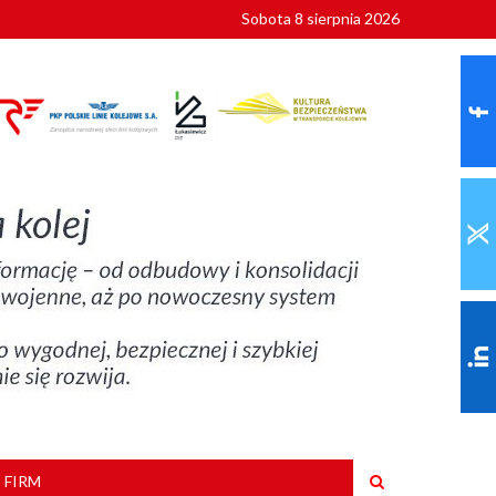
Sobota 8 sierpnia 2026
ionalnych
szkoły
 FIRM