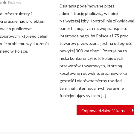
Author
Redakcja
018
Działania podejmowane przez
administrację publiczną, w opinii
 Infrastruktury i
Najwyższej Izby Kontroli, nie zlikwidowa
a pracuje nad projektem
barier hamujących rozwój transportu
awie o publicznym
intermodalnego. W Polsce aż 75 proc.
 zbiorowym, którego celem
towarów przewożona jest na odległość
zanie problemu wykluczenia
powyżej 300 km tirami. Rzutuje na to
nego w Polsce.
niska konkurencyjność kolejowych
przewozów towarowych, które są
kosztowne i powolne, oraz niewielka
gęstość i nierównomierny rozkład
terminali intermodalnych Sprawnie
funkcjonujący system […]
Odpowiedzialność karna podmiotów zbiorowych