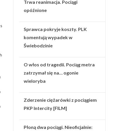
Trwa reanimacja. Pociągi
opóźnione
as
Sprawca pokryje koszty. PLK
komentują wypadek w
Świebodzinie
ch
O włos od tragedii. Pociąg metra
zatrzymał się na… ogonie
u
wieloryba
h
Zderzenie ciężarówki z pociągiem
a
PKP Intercity [FILM]
Płoną dwa pociągi. Nieoficjalnie: