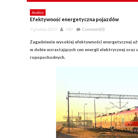
Analizy
Efektywność energetyczna pojazdów
Posted
Author
9 grudnia 2019
MD
Comment(0)
on
Zagadnienie wysokiej efektywności energetycznej
uż
w dobie wzrastających
cen energii elektrycznej oraz
ropopochodnych.