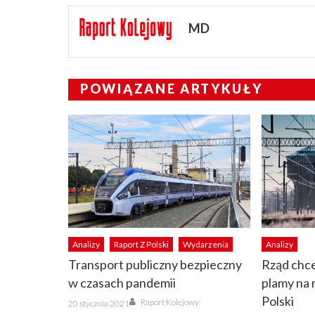
MD
POWIĄZANE ARTYKUŁY
Analizy
Raport Z Polski
Wydarzenia
Analizy
Transport publiczny bezpieczny
Rząd chce
w czasach pandemii
plamy na 
Author
Polski
Posted
Raport Kolejowy
20 stycznia 2021
on