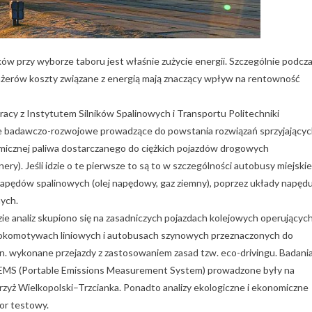
w przy wyborze taboru jest właśnie zużycie energii. Szczególnie podcz
ażerów koszty związane z energią mają znaczący wpływ na rentowność
y z Instytutem Silników Spalinowych i Transportu Politechniki
ce badawczo-rozwojowe prowadzące do powstania rozwiązań sprzyjający
icznej paliwa dostarczanego do ciężkich pojazdów drogowych
). Jeśli idzie o te pierwsze to są to w szczególności autobusy miejskie
 napędów spalinowych (olej napędowy, gaz ziemny), poprzez układy napęd
ych.
 analiz skupiono się na zasadniczych pojazdach kolejowych operującyc
a lokomotywach liniowych i autobusach szynowych przeznaczonych do
in. wykonane przejazdy z zastosowaniem zasad tzw. eco-drivingu. Badani
PEMS (Portable Emissions Measurement System) prowadzone były na
Krzyż Wielkopolski–Trzcianka. Ponadto analizy ekologiczne i ekonomiczne
or testowy.