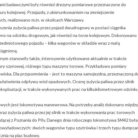
ektami badawczymi były również drezyny pomiarowe przeznaczone do
ury kolejowej. Przejazdy, z ukierunkowaniem na zmniejszenie
ch, realizowano m.in. w okolicach Warszawy.
zenia zużycia paliwa przez pojazd dwudrogowy w postaci ciągnika
o na odcinku drogowym, jak również na torze kolejowym. Dokonywano
zedmiotowego pojazdu – kilka wagonów w składzie wraz z małą
iągnioną.
ym stanowiły także, intensywnie użytkowane aktualnie w trakcie
ktury szynowej, różnego typu maszyny torowe. Przykładowo pomiary
owiska. Dla przypomnienia – jest to maszyna samojezdna, przeznaczoną d
u ułatwienia odpływu wód opadowych. Ocenę zużycia paliwa przez silnik
 eksploatacji, w trakcie wykonywanych prac na kilkukilometrowym odcink
owych jest lokomotywa manewrowa. Na potrzeby analiz dokonano między
z zużycia paliwa przez jej silnik w trakcie wykonywania prac torowych
odącej z Poznania do Piły. Danego dnia roboczego lokomotywa SM42 była
mowyładowczych: dwóch wagonów typu szutrówka i trzech typu dumpca
znia na plac budowy.