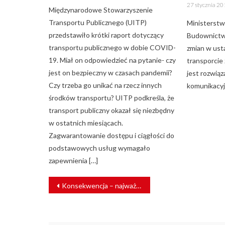
Posted
27 stycznia 2
on
Międzynarodowe Stowarzyszenie
Transportu Publicznego (UITP)
Ministerstwo
przedstawiło krótki raport dotyczący
Budownictw
transportu publicznego w dobie COVID-
zmian w ust
19. Miał on odpowiedzieć na pytanie- czy
transporcie
jest on bezpieczny w czasach pandemii?
jest rozwią
Czy trzeba go unikać na rzecz innych
komunikacyj
środków transportu? UITP podkreśla, że
transport publiczny okazał się niezbędny
w ostatnich miesiącach.
Zagwarantowanie dostępu i ciągłości do
podstawowych usług wymagało
zapewnienia […]
NAWIGACJA
Konsekwencja – najważniejsza cecha w walce z globalnym ociepleniem
WPISU