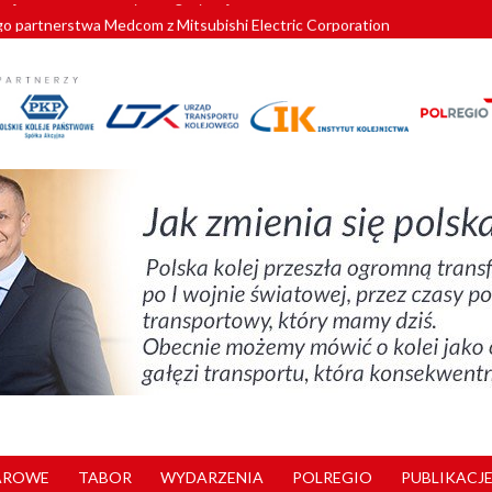
o partnerstwa Medcom z Mitsubishi Electric Corporation
tnerem „Lata na Dolnym Śląsku”. We Wrocławiu rusza weekend pełen reg
pomorskie znów szuka dostawcy nowych EZT
ach kolejowych w północnej Wielkopolsce. Łatwiejsze dojazdy do pracy i 
nuje nowe standardy kategoryzacji dworców
AROWE
TABOR
WYDARZENIA
POLREGIO
PUBLIKACJE