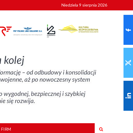
Niedziela 9 sierpnia 2026
ionalnych
szkoły
 FIRM