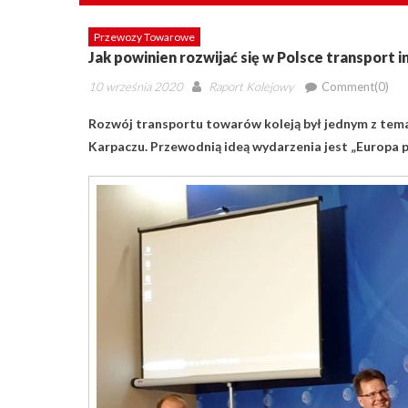
Przewozy Towarowe
Jak powinien rozwijać się w Polsce transport 
Posted
Author
10 września 2020
Raport Kolejowy
Comment(0)
on
Rozwój transportu towarów koleją był jednym z tem
Karpaczu. Przewodnią ideą wydarzenia jest „Europa 