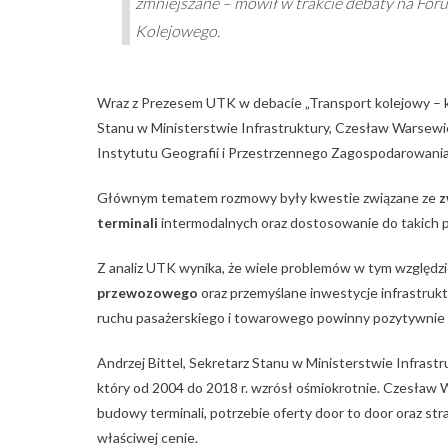
zmniejszane – mówił w trakcie debaty na For
Kolejowego.
Wraz z Prezesem UTK w debacie „Transport kolejowy – krw
Stanu w Ministerstwie Infrastruktury, Czesław Warsewi
Instytutu Geografii i Przestrzennego Zagospodarowani
Głównym tematem rozmowy były kwestie związane ze
z
terminali
intermodalnych oraz dostosowanie do takich p
Z analiz UTK wynika, że wiele problemów w tym względz
przewozowego
oraz przemyślane inwestycje infrastrukt
ruchu pasażerskiego i towarowego powinny pozytywnie w
Andrzej Bittel, Sekretarz Stanu w Ministerstwie Infrast
który od 2004 do 2018 r. wzrósł ośmiokrotnie. Czesław
budowy terminali, potrzebie oferty door to door oraz str
właściwej cenie.