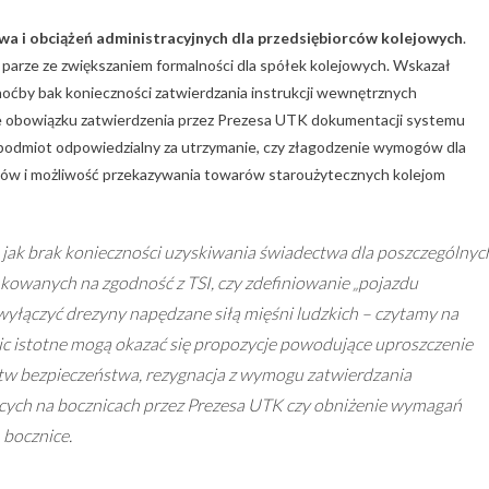
wa i obciążeń administracyjnych dla przedsiębiorców kolejowych
.
 parze ze zwiększaniem formalności dla spółek kolejowych. Wskazał
choćby bak konieczności zatwierdzania instrukcji wewnętrznych
ie obowiązku zatwierdzenia przez Prezesa UTK dokumentacji systemu
 podmiot odpowiedzialny za utrzymanie, czy złagodzenie wymogów dla
zdów i możliwość przekazywania towarów staroużytecznych kolejom
 jak brak konieczności uzyskiwania świadectwa dla poszczególnyc
owanych na zgodność z TSI, czy zdefiniowanie „pojazdu
 wyłączyć drezyny napędzane siłą mięśni ludzkich – czytamy na
nic istotne mogą okazać się propozycje powodujące uproszczenie
w bezpieczeństwa, rezygnacja z wymogu zatwierdzania
cych na bocznicach przez Prezesa UTK czy obniżenie wymagań
bocznice.