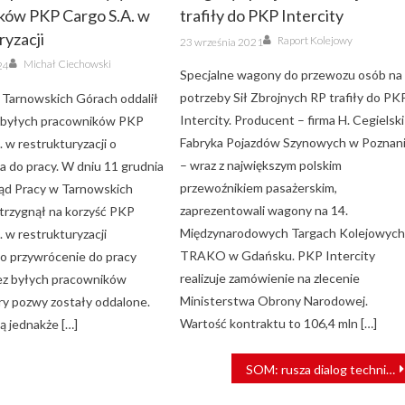
ków PKP Cargo S.A. w
trafiły do PKP Intercity
ryzacji
Author
Posted
Raport Kolejowy
23 września 2021
on
Author
Michał Ciechowski
24
Specjalne wagony do przewozu osób na
potrzeby Sił Zbrojnych RP trafiły do PK
 Tarnowskich Górach oddalił
Intercity. Producent – firma H. Cegielski
byłych pracowników PKP
Fabryka Pojazdów Szynowych w Poznan
w restrukturyzacji o
– wraz z największym polskim
a do pracy. W dniu 11 grudnia
przewoźnikiem pasażerskim,
ąd Pracy w Tarnowskich
zaprezentowali wagony na 14.
trzygnął na korzyść PKP
Międzynarodowych Targach Kolejowyc
w restrukturyzacji
TRAKO w Gdańsku. PKP Intercity
o przywrócenie do pracy
realizuje zamówienie na zlecenie
ez byłych pracowników
Ministerstwa Obrony Narodowej.
ery pozwy zostały oddalone.
Wartość kontraktu to 106,4 mln […]
ą jednakże […]
SOM: rusza dialog techniczny dot. rozbudowy systemu biletomatów i kasowników