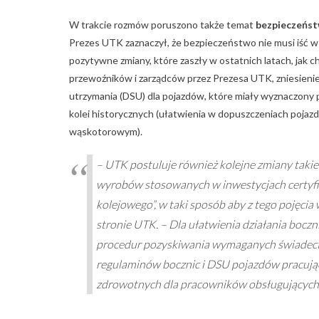
W trakcie rozmów poruszono także temat
bezpieczeńst
Prezes UTK zaznaczył, że bezpieczeństwo nie musi iść w
pozytywne zmiany, które zaszły w ostatnich latach, jak 
przewoźników i zarządców przez Prezesa UTK, zniesien
utrzymania (DSU) dla pojazdów, które miały wyznaczony
kolei historycznych (ułatwienia w dopuszczeniach poja
wąskotorowym).
– UTK postuluje również kolejne zmiany takie
wyrobów stosowanych w inwestycjach certyfik
kolejowego”, w taki sposób aby z tego pojęcia
stronie UTK. – Dla ułatwienia działania bocz
procedur pozyskiwania wymaganych świadect
regulaminów bocznic i DSU pojazdów pracują
zdrowotnych dla pracowników obsługujących 