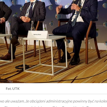
Fot. UTK
o ale uważam, że obciążeni administracyjne powinny być na kolei