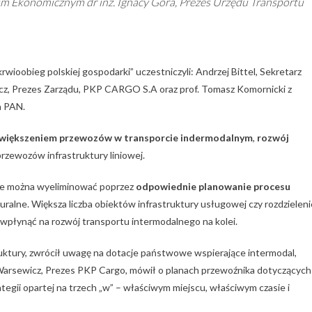
um Ekonomicznym dr inż. Ignacy Góra, Prezes Urzędu Transportu
ioobieg polskiej gospodarki” uczestniczyli: Andrzej Bittel, Sekretarz
cz, Prezes Zarządu, PKP CARGO S.A oraz prof. Tomasz Komornicki z
a PAN.
większeniem przewozów w transporcie indermodalnym
,
rozwój
rzewozów infrastruktury liniowej.
ie można wyeliminować poprzez
odpowiednie planowanie procesu
uralne. Większa liczba obiektów infrastruktury usługowej czy rozdzieleni
płynąć na rozwój transportu intermodalnego na kolei.
ruktury, zwrócił uwagę na dotacje państwowe wspierające intermodal,
 Warsewicz, Prezes PKP Cargo, mówił o planach przewoźnika dotyczących
ategii opartej na trzech „w” – właściwym miejscu, właściwym czasie i