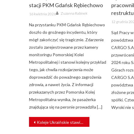
stacji PKM Gdańsk Rębiechowo
pracowni
Author
restruktu
Posted
Zuzanna Rabinek
16 kwietnia 2026
on
Posted
12 grudnia 20
on
Na przystanku PKM Gdańsk Rębiechowo
doszło do groźnego incydentu, który
Sąd Pracy w
mógł zakończyć się tragicznie. Zdarzenie
powództwa 
zostało zarejestrowane przez kamery
CARGO S.A. 
monitoringu Pomorskiej Kolei
przywróceni
Metropolitalnej i stanowi kolejny przykład
2024 roku S
tego, jak chwila rozkojarzenia może
Górach rozs
doprowadzić do poważnego zagrożenia
CARGO S.A. 
zdrowia, a nawet życia. Z informacji
powództwa 
przekazanych przez Pomorska Kolej
złożone prz
Metropolitalna wynika, że pasażerka
spółki. Czt
znajdująca się na peronie prowadziła […]
Wyroki nie s
NAWIGACJA
Koleje Ukraińskie stawiają na płatności mobilne
WPISU