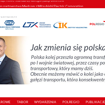
o partnerstwa Medcom z Mitsubishi Electric Corporation
tnerem „Lata na Dolnym Śląsku”. We Wrocławiu rusza weekend pełen reg
pomorskie znów szuka dostawcy nowych EZT
ach kolejowych w północnej Wielkopolsce. Łatwiejsze dojazdy do pracy i 
nuje nowe standardy kategoryzacji dworców
AROWE
TABOR
WYDARZENIA
POLREGIO
PUBLIKACJE