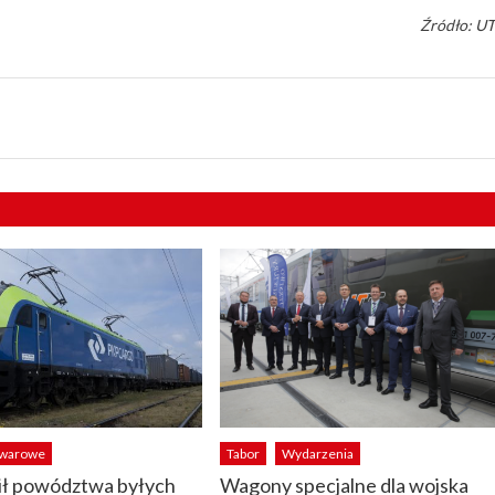
Źródło: U
owarowe
Tabor
Wydarzenia
ił powództwa byłych
Wagony specjalne dla wojska