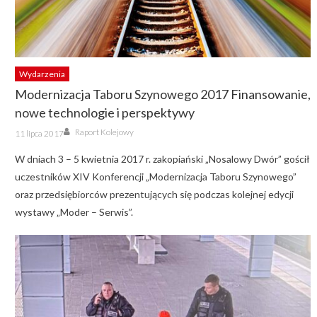
Wydarzenia
Modernizacja Taboru Szynowego 2017 Finansowanie,
nowe technologie i perspektywy
Author
Posted
Raport Kolejowy
11 lipca 2017
on
W dniach 3 – 5 kwietnia 2017 r. zakopiański „Nosalowy Dwór” gościł
uczestników XIV Konferencji „Modernizacja Taboru Szynowego”
oraz przedsiębiorców prezentujących się podczas kolejnej edycji
wystawy „Moder – Serwis”.