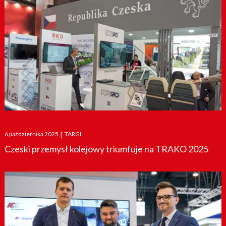
Posted
6 października 2025
|
TARGI
on
Czeski przemysł kolejowy triumfuje na TRAKO 2025