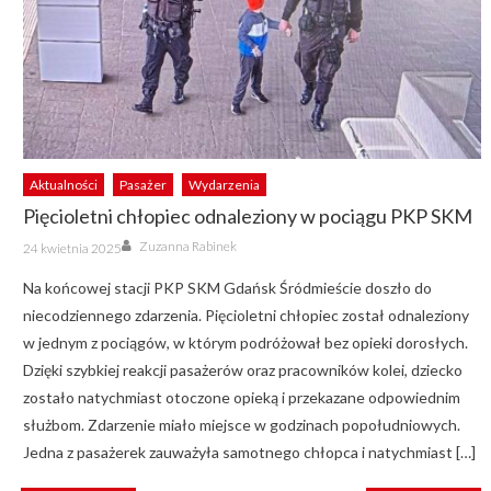
Aktualności
Pasażer
Wydarzenia
Pięcioletni chłopiec odnaleziony w pociągu PKP SKM
Author
Posted
Zuzanna Rabinek
24 kwietnia 2025
on
Na końcowej stacji PKP SKM Gdańsk Śródmieście doszło do
niecodziennego zdarzenia. Pięcioletni chłopiec został odnaleziony
w jednym z pociągów, w którym podróżował bez opieki dorosłych.
Dzięki szybkiej reakcji pasażerów oraz pracowników kolei, dziecko
zostało natychmiast otoczone opieką i przekazane odpowiednim
służbom. Zdarzenie miało miejsce w godzinach popołudniowych.
Jedna z pasażerek zauważyła samotnego chłopca i natychmiast […]