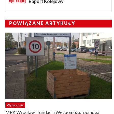
Raport Kolejowy
POWIĄZANE ARTYKUŁY
Wydarzenia
MPK Wrocław i fundacja Weźpomóż.pl pomogą