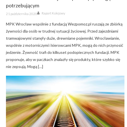
potrzebującym
Author
Posted
Raport Kolejowy
21 października 2020
on
MPK Wrocław wspólnie z fundacją Wezpomoz.pl ruszają ze zbiórką
żywności dla osób w trudnej sytuacji życiowej. Przed zajezdniami
tramwajowymi stanęły duże, drewniane pojemniki. Wrocławianie,
wspólnie z motorniczymi i kierowcami MPK, mogą do nich przynosić
jedzenie. Żywność trafi do kilkuset podopiecznych fundacji. MPK
proponuje, aby w paczkach znalazły się produkty, które szybko się
nie zepsują. Mogą […]