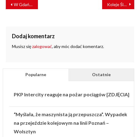
NAWIGACJA
W Gdańsku powstanie nowy wiadukt kolejowy [ZDJĘCIA]
Koleje Śląskie zmieniają trasę pociągu przyspieszonego Gliwice – Częstochowa
WPISU
Dodaj komentarz
Musisz się
zalogować
, aby móc dodać komentarz.
Popularne
Ostatnie
PKP Intercity reaguje na pożar pociągów [ZDJĘCIA]
“Myślała, że maszynista ją przepuszcza”. Wypadek
na przejeździe kolejowym na linii Poznań –
Wolsztyn