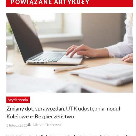
POWIĄZANE ARTYKUŁY
Wydarzenia
Zmiany dot. sprawozdań. UTK udostępnia moduł
Kolejowe e-Bezpieczeństwo
Author
Posted
Michał Ciechowski
3 lutego 2020
on