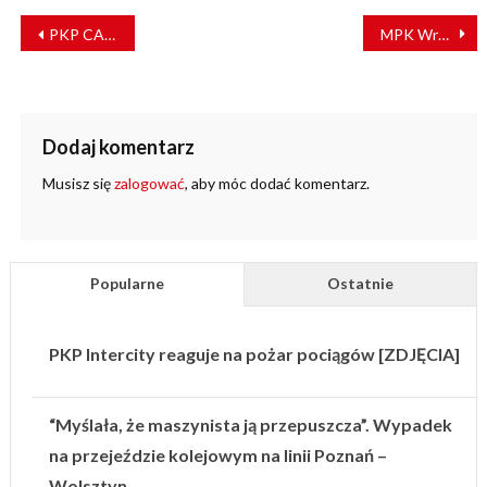
NAWIGACJA
PKP CARGO uruchamia nową markę pociągów operatorskich
MPK Wrocław “odmraża” komunikację miejską. Co się zmieni?
WPISU
Dodaj komentarz
Musisz się
zalogować
, aby móc dodać komentarz.
Popularne
Ostatnie
PKP Intercity reaguje na pożar pociągów [ZDJĘCIA]
“Myślała, że maszynista ją przepuszcza”. Wypadek
na przejeździe kolejowym na linii Poznań –
Wolsztyn