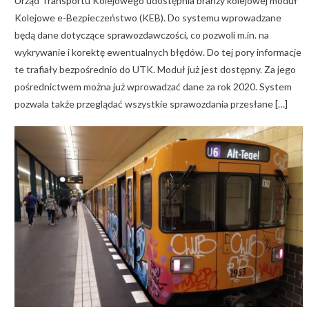
Urząd Transportu Kolejowego udostępnia branży kolejowej moduł
Kolejowe e-Bezpieczeństwo (KEB). Do systemu wprowadzane
będą dane dotyczące sprawozdawczości, co pozwoli m.in. na
wykrywanie i korektę ewentualnych błędów. Do tej pory informacje
te trafiały bezpośrednio do UTK. Moduł już jest dostępny. Za jego
pośrednictwem można już wprowadzać dane za rok 2020. System
pozwala także przeglądać wszystkie sprawozdania przesłane […]