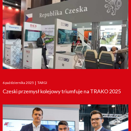
Posted
6 października 2025
|
TARGI
on
Czeski przemysł kolejowy triumfuje na TRAKO 2025