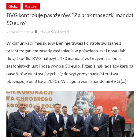
Global
Pasażer
BVG kontroluje pasażerów. “Za brak maseczki mandat
50 euro”
Author
Posted
Michał Ciechowski
23 września 2020
on
W komunikacji miejskiej w Berlinie trwają kontrole związane z
przestrzeganiem zasady zasłaniania w pojazdach ust i nosa. Jak
dotąd spółka BVG nałożyła 470 mandatów. Grzywna za brak
zasłoniętych ust i nosa wynosi 50 euro. Przepis nakładający karę na
pasażerów niestosujących się do wytycznych ministerstwa
obowiązuje od 8 lipca 2020 r. W ciągu trwania pandemii BVG […]