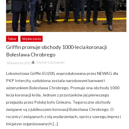
Tabor
Wydarzenia
Griffin promuje obchody 1000-lecia koronacji
Bolesława Chrobrego
Author
Posted
Michał Ciechowski
18 kwietnia 2025
on
Lokomotywa Griffin EU200, wyprodukowana przez NEWAG dla
PKP Intercity, ozdobiona została narodowymi barwami i
wizerunkiem Bolesława Chrobrego. Promuje ona obchody 1000-
lecia koronacji króla. Jednym z przystanków jej pierwszego
przejazdu przez Polskę było Gniezno. Tegoroczne obchody
związane są z jubileuszem koronacji Bolesława Chrobrego. O
rocznicy i związanych z nią wydarzeniach, oprócz szeregu imprez i
inicjatyw organizowanych […]