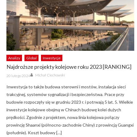
Analizy
Global
Inwestycje
Najdroższe projekty kolejowe roku 2023 [RANKING]
Author
Posted
Michał Ciechowski
20 lutego 2024
on
Inwestycja to także budowa sterowni i mostów, instalacja sieci
trakcyjnej, systemów sygnalizacji i bezpieczeństwa. Prace przy
budowie rozpoczęły się w grudniu 2023 r. i potrwają 5 lat. 5. Wielkie
inwestycje kolejowe obejmą w Chinach budowę kolei dużych
prędkości. Zgodnie z projektem, nowa linia kolejowa połączy
prowincję Shaanxi (północno-zachodnie Chiny) z prowincją Guangxi
(południe). Koszt budowy […]