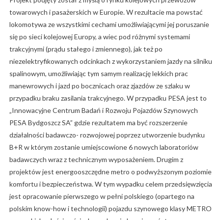
towarowych i pasażerskich w Europie. W rezultacie ma powstać
lokomotywa ze wszystkimi cechami umożliwiającymi jej poruszanie
się po sieci kolejowej Europy, a wiec pod różnymi systemami
trakcyjnymi (prądu stałego i zmiennego), jak też po
niezelektryfikowanych odcinkach z wykorzystaniem jazdy na silniku
spalinowym, umożliwiając tym samym realizację lekkich prac
manewrowych i jazd po bocznicach oraz zjazdów ze szlaku w
przypadku braku zasilania trakcyjnego. W przypadku PESA jest to
„Innowacyjne Centrum Badań i Rozwoju Pojazdów Szynowych
PESA Bydgoszcz SA” gdzie rezultatem ma być rozszerzenie
działalności badawczo- rozwojowej poprzez utworzenie budynku
B+R w którym zostanie umiejscowione 6 nowych laboratoriów
badawczych wraz z technicznym wyposażeniem. Drugim z
projektów jest energooszczędne metro o podwyższonym poziomie
komfortu i bezpieczeństwa. W tym wypadku celem przedsięwzięcia
jest opracowanie pierwszego w pełni polskiego (opartego na
polskim know-how i technologii) pojazdu szynowego klasy METRO