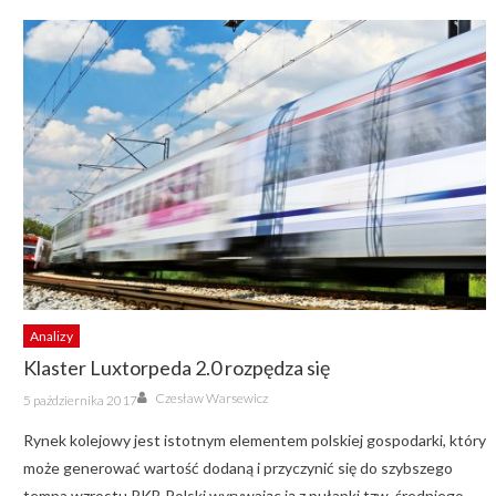
Analizy
Klaster Luxtorpeda 2.0 rozpędza się
Author
Posted
Czesław Warsewicz
5 października 2017
on
Rynek kolejowy jest istotnym elementem polskiej gospodarki, który
może generować wartość dodaną i przyczynić się do szybszego
tempa wzrostu PKB Polski wyrywając ją z pułapki tzw. średniego