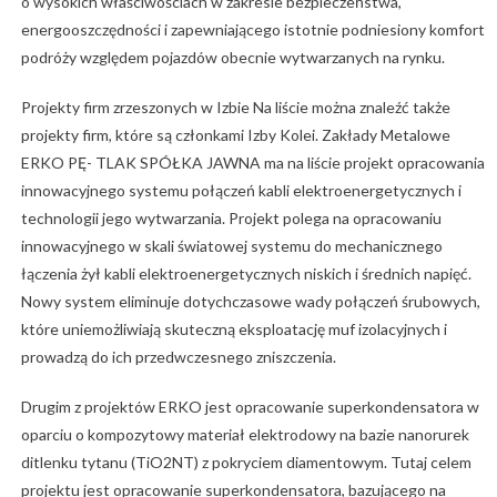
o wysokich właściwościach w zakresie bezpieczeństwa,
energooszczędności i zapewniającego istotnie podniesiony komfort
podróży względem pojazdów obecnie wytwarzanych na rynku.
Projekty firm zrzeszonych w Izbie Na liście można znaleźć także
projekty firm, które są członkami Izby Kolei. Zakłady Metalowe
ERKO PĘ- TLAK SPÓŁKA JAWNA ma na liście projekt opracowania
innowacyjnego systemu połączeń kabli elektroenergetycznych i
technologii jego wytwarzania. Projekt polega na opracowaniu
innowacyjnego w skali światowej systemu do mechanicznego
łączenia żył kabli elektroenergetycznych niskich i średnich napięć.
Nowy system eliminuje dotychczasowe wady połączeń śrubowych,
które uniemożliwiają skuteczną eksploatację muf izolacyjnych i
prowadzą do ich przedwczesnego zniszczenia.
Drugim z projektów ERKO jest opracowanie superkondensatora w
oparciu o kompozytowy materiał elektrodowy na bazie nanorurek
ditlenku tytanu (TiO2NT) z pokryciem diamentowym. Tutaj celem
projektu jest opracowanie superkondensatora, bazującego na