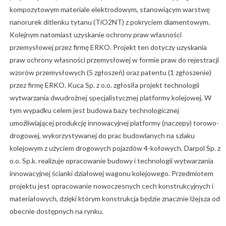
kompozytowym materiale elektrodowym, stanowiącym warstwę
nanorurek ditlenku tytanu (TiO2NT) z pokryciem diamentowym.
Kolejnym natomiast uzyskanie ochrony praw własności
przemysłowej przez firmę ERKO. Projekt ten dotyczy uzyskania
praw ochrony własności przemysłowej w formie praw do rejestracji
wzorów przemysłowych (5 zgłoszeń) oraz patentu (1 zgłoszenie)
przez firmę ERKO. Kuca Sp. z o.o. zgłosiła projekt technologii
wytwarzania dwudrożnej specjalistycznej platformy kolejowej. W
tym wypadku celem jest budowa bazy technologicznej
umożliwiającej produkcję innowacyjnej platformy (naczepy) torowo-
drogowej, wykorzystywanej do prac budowlanych na szlaku
kolejowym z użyciem drogowych pojazdów 4-kołowych. Darpol Sp. z
o.o. Sp.k. realizuje opracowanie budowy i technologii wytwarzania
innowacyjnej ścianki działowej wagonu kolejowego. Przedmiotem
projektu jest opracowanie nowoczesnych cech konstrukcyjnych i
materiałowych, dzięki którym konstrukcja będzie znacznie lżejsza od
obecnie dostępnych na rynku.