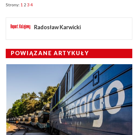
Strony:
1
2
3
4
Radosław Karwicki
POWIĄZANE ARTYKUŁY