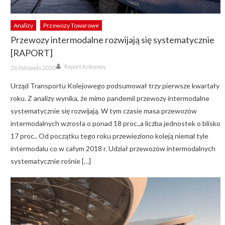
Analizy
Przewozy Towarowe
Przewozy intermodalne rozwijają się systematycznie
[RAPORT]
Author
Posted
Raport Kolejowy
26 listopada 2020
on
Urząd Transportu Kolejowego podsumował trzy pierwsze kwartały
roku. Z analizy wynika, że mimo pandemii przewozy intermodalne
systematycznie się rozwijają. W tym czasie masa przewozów
intermodalnych wzrosła o ponad 18 proc.,a liczba jednostek o blisko
17 proc.. Od początku tego roku przewieziono koleją niemal tyle
intermodalu co w całym 2018 r. Udział przewozów intermodalnych
systematycznie rośnie […]