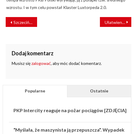
wzrostu. I w tym celu powstał Klaster Luxtorpeda 2.0.
NAWIGACJA
Szczecińska szybka kolej z problemami
Ułatwienia w rozstrzyganiu sporów pasażerskich
WPISU
Dodaj komentarz
Musisz się
zalogować
, aby móc dodać komentarz.
Popularne
Ostatnie
PKP Intercity reaguje na pożar pociągów [ZDJĘCIA]
“Myślała, że maszynista ją przepuszcza”. Wypadek