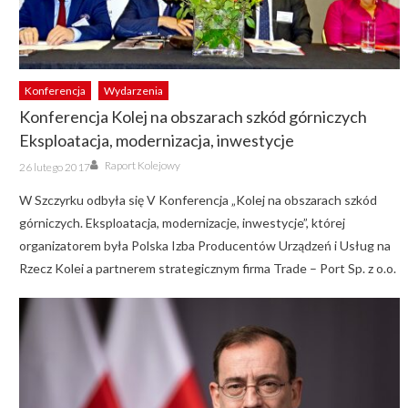
Konferencja
Wydarzenia
Konferencja Kolej na obszarach szkód górniczych
Eksploatacja, modernizacja, inwestycje
Author
Posted
Raport Kolejowy
26 lutego 2017
on
W Szczyrku odbyła się V Konferencja „Kolej na obszarach szkód
górniczych. Eksploatacja, modernizacje, inwestycje”, której
organizatorem była Polska Izba Producentów Urządzeń i Usług na
Rzecz Kolei a partnerem strategicznym firma Trade – Port Sp. z o.o.