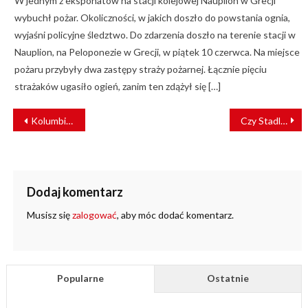
W jednym z eksponatów na stacji kolejowej Nauplion w Grecji
wybuchł pożar. Okoliczności, w jakich doszło do powstania ognia,
wyjaśni policyjne śledztwo. Do zdarzenia doszło na terenie stacji w
Nauplion, na Peloponezie w Grecji, w piątek 10 czerwca. Na miejsce
pożaru przybyły dwa zastępy straży pożarnej. Łącznie pięciu
strażaków ugasiło ogień, zanim ten zdążył się […]
NAWIGACJA
Kolumbia: Byli pracownicy kopalni zablokowali tory, wstrzymując transport węgla
Czy Stadler rozpocznie produkcję pociągów na Ukrainie? Są pierwsze podpisy!
WPISU
Dodaj komentarz
Musisz się
zalogować
, aby móc dodać komentarz.
Popularne
Ostatnie