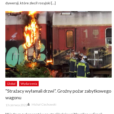
dywersji, które zlecił rosyjski […]
Global
Wydarzenia
“Strażacy wyłamali drzwi”. Groźny pożar zabytkowego
wagonu
Author
Posted
Michał Ciechowski
13 czerwca 2022
on