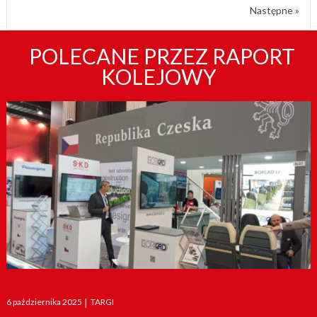
Następne »
POLECANE PRZEZ RAPORT
KOLEJOWY
Posted
6 października 2025
|
TARGI
on