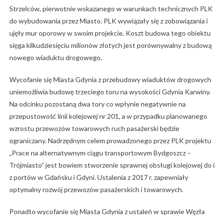
Strzelców, pierwotnie wskazanego w warunkach technicznych PLK
do wybudowania przez Miasto. PLK wywiązały się z zobowiązania i
ujęły mur oporowy w swoim projekcie. Koszt budowa tego obiektu
sięga kilkudziesięciu milionów złotych jest porównywalny z budową
nowego wiaduktu drogowego.
Wycofanie się Miasta Gdynia z przebudowy wiaduktów drogowych
uniemożliwia budowę trzeciego toru na wysokości Gdynia Karwiny.
Na odcinku pozostaną dwa tory co wpłynie negatywnie na
przepustowość linii kolejowej nr 201, a w przypadku planowanego
wzrostu przewozów towarowych ruch pasażerski będzie
ograniczany. Nadrzędnym celem prowadzonego przez PLK projektu
„Prace na alternatywnym ciągu transportowym Bydgoszcz –
Trójmiasto” jest bowiem stworzenie sprawnej obsługi kolejowej do i
z portów w Gdańsku i Gdyni. Ustalenia z 2017 r. zapewniały
optymalny rozwój przewozów pasażerskich i towarowych.
Ponadto wycofanie się Miasta Gdynia z ustaleń w sprawie Węzła