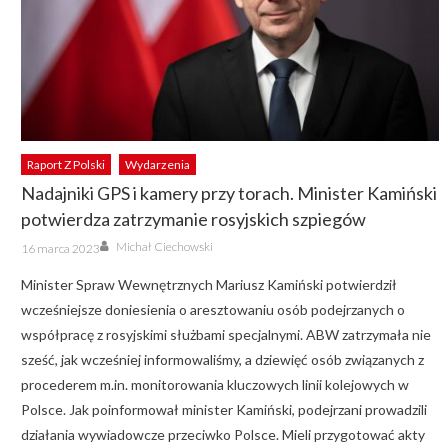
Raport Z Polski
Wydarzenia
Nadajniki GPS i kamery przy torach. Minister Kamiński
potwierdza zatrzymanie rosyjskich szpiegów
Author
Posted
Michał Ciechowski
16 marca 2023
on
Minister Spraw Wewnętrznych Mariusz Kamiński potwierdził
wcześniejsze doniesienia o aresztowaniu osób podejrzanych o
współpracę z rosyjskimi służbami specjalnymi. ABW zatrzymała nie
sześć, jak wcześniej informowaliśmy, a dziewięć osób związanych z
procederem m.in. monitorowania kluczowych linii kolejowych w
Polsce. Jak poinformował minister Kamiński, podejrzani prowadzili
działania wywiadowcze przeciwko Polsce. Mieli przygotować akty