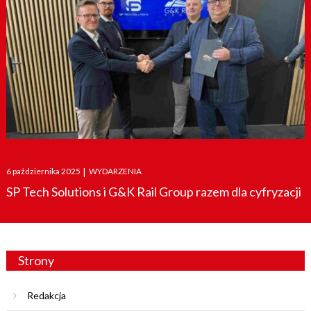
Posted
6 października 2025
|
WYDARZENIA
on
SP Tech Solutions i G&K Rail Group razem dla cyfryzacji
Strony
Redakcja