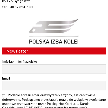
85-065 Bydgoszcz
tel: +48 52 324 93 80
Newsletter
Imię lub Imię i Nazwisko
Email
Podanie adresu email oraz wyrażenie zgody jest całkowicie
dobrowolne. Podającemu przysługuje prawo do wglądu w swoje dane
osobowe przetwarzane przez Polską Izbę Kolei ul. J. Karola
Chodkiewicza 17, 85-065 Bydgoszcz oraz ich poprawiania.