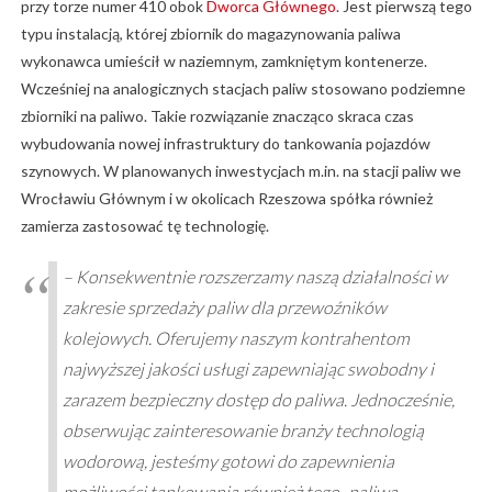
przy torze numer 410 obok
Dworca Głównego
. Jest pierwszą tego
typu instalacją, której zbiornik do magazynowania paliwa
wykonawca umieścił w naziemnym, zamkniętym kontenerze.
Wcześniej na analogicznych stacjach paliw stosowano podziemne
zbiorniki na paliwo. Takie rozwiązanie znacząco skraca czas
wybudowania nowej infrastruktury do tankowania pojazdów
szynowych. W planowanych inwestycjach m.in. na stacji paliw we
Wrocławiu Głównym i w okolicach Rzeszowa spółka również
zamierza zastosować tę technologię.
– Konsekwentnie rozszerzamy naszą działalności w
zakresie sprzedaży paliw dla przewoźników
kolejowych. Oferujemy naszym kontrahentom
najwyższej jakości usługi zapewniając swobodny i
zarazem bezpieczny dostęp do paliwa. Jednocześnie,
obserwując zainteresowanie branży technologią
wodorową, jesteśmy gotowi do zapewnienia
możliwości tankowania również tego „paliwa