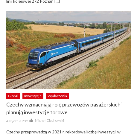
linii kolejowej 272 Poznań […]
Global
Inwestycje
Wydarzenia
Czechy wzmacniają rolę przewozów pasażerskich i
planują inwestycje torowe
Author
Posted
Michał Ciechowski
4 stycznia 2021
on
Czechy przeprowadzą w 2021 r. rekordową liczbę inwestycji w