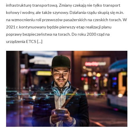
infrastrukturę transportową. Zmiany czekają nie tylko transport
kołowy i wodny, ale także szynowy. Działania rządu skupią się m.in.
na wzmocnieniu roli przewozów pasażerskich na czeskich torach. W
2021 r. kontynuowany będzie pierwszy etap realizacji planu
poprawy bezpieczeństwa na torach. Do roku 2030 rząd na
urządzenia ETCS […]