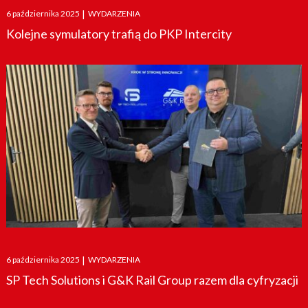
Posted
6 października 2025
|
WYDARZENIA
on
Kolejne symulatory trafią do PKP Intercity
Posted
6 października 2025
|
WYDARZENIA
on
SP Tech Solutions i G&K Rail Group razem dla cyfryzacji