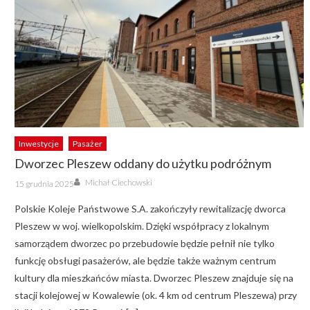
Inwestycje
Pasażer
Dworzec Pleszew oddany do użytku podróżnym
Author
Posted
Michał Ciechowski
15 grudnia 2025
on
Polskie Koleje Państwowe S.A. zakończyły rewitalizację dworca
Pleszew w woj. wielkopolskim. Dzięki współpracy z lokalnym
samorządem dworzec po przebudowie będzie pełnił nie tylko
funkcję obsługi pasażerów, ale będzie także ważnym centrum
kultury dla mieszkańców miasta. Dworzec Pleszew znajduje się na
stacji kolejowej w Kowalewie (ok. 4 km od centrum Pleszewa) przy