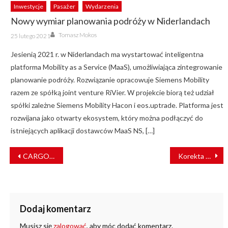
Inwestycje
Pasażer
Wydarzenia
Nowy wymiar planowania podróży w Niderlandach
Author
Posted
Tomasz Mokos
25 lutego 2021
on
Jesienią 2021 r. w Niderlandach ma wystartować inteligentna
platforma Mobility as a Service (MaaS), umożliwiająca zintegrowanie
planowanie podróży. Rozwiązanie opracowuje Siemens Mobility
razem ze spółką joint venture RiVier. W projekcie biorą też udział
spółki zależne Siemens Mobility Hacon i eos.uptrade. Platforma jest
rozwijana jako otwarty ekosystem, który można podłączyć do
istniejących aplikacji dostawców MaaS NS, […]
NAWIGACJA
CARGOUNIT przekazał klientowi z Rumunii lokomotywę Siemens Smartron [ZDJĘCIA]
Korekta rozkładu jazdy Kolei Mazowieckich [LISTA]
WPISU
Dodaj komentarz
Musisz się
zalogować
, aby móc dodać komentarz.