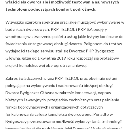
właściciela dworca ale i możliwość testowania najnowszych
technologii podnoszących komfort podróżnych.
W związku szerokim spektrum prac jakie muszą być wykonywane w
budynkach dworcowych, PKP TELKOL i PKP S.A podjęły
współpracę w stworzeniu pakietu usług jakie byłyby konieczne do
świadczenia zintegrowanej obsługi dworca. Poligonem do testów
wydajności takiego serwisu stał się Dworzec PKP Bydgoszcz
Główna, gdzie od 1 kwietnia 2019 roku rozpoczął się pilotażowy
projekt kompleksowej obsługi utrzymaniowej.
Zakres świadczonych przez PKP TELKOL prac obejmuje usługi
polegające na wykonywaniu i nadzorowaniu bieżącej obsługi
Dworca Bydgoszcz Główna w zakresie konserwacji, napraw
bieżących i awaryjnych, przeglądów technicznych oraz pełnienie
funkcji koordynacyjnych i organizacyjnych dotyczących
funkcjonowania całego kompleksu dworcowego. Ponadto w
Bydgoszczy przetestowano możliwość wykorzystania technologii
beacon i aplikacji dla podróżnych „Mój Dworzec”. W chwili obecnej