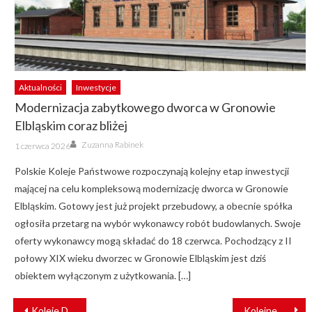
Aktualności
Inwestycje
Modernizacja zabytkowego dworca w Gronowie
Elbląskim coraz bliżej
Author
Posted
Zuzanna Rabinek
1 czerwca 2026
on
Polskie Koleje Państwowe rozpoczynają kolejny etap inwestycji
mającej na celu kompleksową modernizację dworca w Gronowie
Elbląskim. Gotowy jest już projekt przebudowy, a obecnie spółka
ogłosiła przetarg na wybór wykonawcy robót budowlanych. Swoje
oferty wykonawcy mogą składać do 18 czerwca. Pochodzący z II
połowy XIX wieku dworzec w Gronowie Elbląskim jest dziś
obiektem wyłączonym z użytkowania. […]
NAWIGACJA
Koleje Dolnośląskie przywracają kolejne połączenia
Kolejne miliony dla PSP na sprzęt do walki z koronawirusem