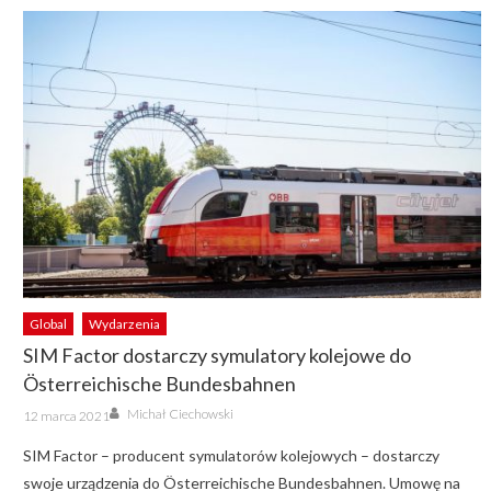
Global
Wydarzenia
SIM Factor dostarczy symulatory kolejowe do
Österreichische Bundesbahnen
Author
Posted
Michał Ciechowski
12 marca 2021
on
SIM Factor – producent symulatorów kolejowych – dostarczy
swoje urządzenia do Österreichische Bundesbahnen. Umowę na