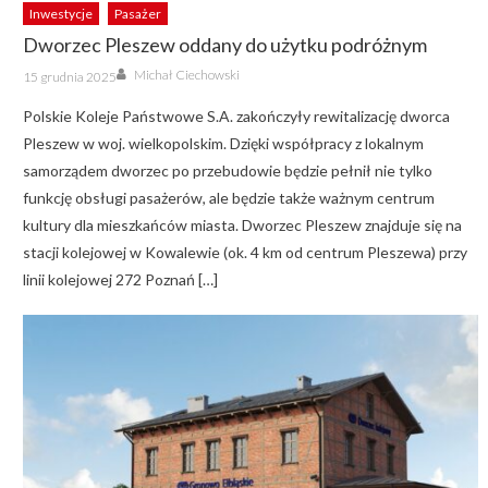
Inwestycje
Pasażer
Dworzec Pleszew oddany do użytku podróżnym
Author
Posted
Michał Ciechowski
15 grudnia 2025
on
Polskie Koleje Państwowe S.A. zakończyły rewitalizację dworca
Pleszew w woj. wielkopolskim. Dzięki współpracy z lokalnym
samorządem dworzec po przebudowie będzie pełnił nie tylko
funkcję obsługi pasażerów, ale będzie także ważnym centrum
kultury dla mieszkańców miasta. Dworzec Pleszew znajduje się na
stacji kolejowej w Kowalewie (ok. 4 km od centrum Pleszewa) przy
linii kolejowej 272 Poznań […]