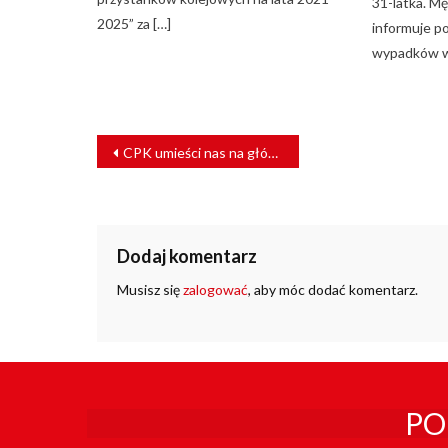
31-latka. Mę
2025” za […]
informuje po
wypadków w
NAWIGACJA
CPK umieści nas na głównych szlakach komunikacyjnych
WPISU
Dodaj komentarz
Musisz się
zalogować
, aby móc dodać komentarz.
PO