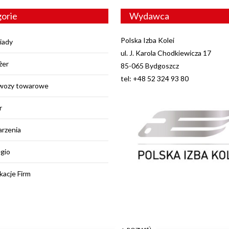
orie
Wydawca
Polska Izba Kolei
iady
ul. J. Karola Chodkiewicza 17
żer
85-065 Bydgoszcz
tel: +48 52 324 93 80
wozy towarowe
r
rzenia
egio
kacje Firm