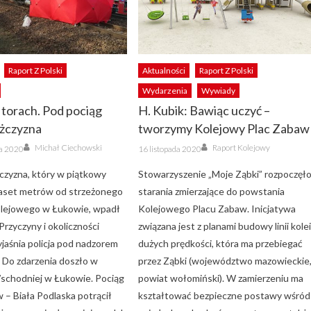
Raport Z Polski
Aktualności
Raport Z Polski
Wydarzenia
Wywiady
 torach. Pod pociąg
H. Kubik: Bawiąc uczyć –
żczyzna
tworzymy Kolejowy Plac Zabaw
Author
Author
Posted
Michał Ciechowski
Raport Kolejowy
ka 2020
16 listopada 2020
on
żczyzna, który w piątkowy
Stowarzyszenie „Moje Ząbki” rozpoczęł
lkaset metrów od strzeżonego
starania zmierzające do powstania
olejowego w Łukowie, wpadł
Kolejowego Placu Zabaw. Inicjatywa
Przyczyny i okoliczności
związana jest z planami budowy linii kole
yjaśnia policja pod nadzorem
dużych prędkości, która ma przebiegać
. Do zdarzenia doszło w
przez Ząbki (województwo mazowieckie
 Wschodniej w Łukowie. Pociąg
powiat wołomiński). W zamierzeniu ma
w – Biała Podlaska potrącił
kształtować bezpieczne postawy wśród