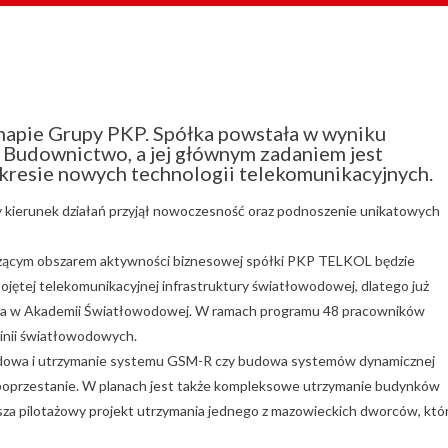
mapie Grupy PKP. Spółka powstała w wyniku
 Budownictwo, a jej głównym zadaniem jest
kresie nowych technologii telekomunikacyjnych.
 kierunek działań przyjął nowoczesność oraz podnoszenie unikatowych
czącym obszarem aktywności biznesowej spółki PKP TELKOL będzie
pojętej telekomunikacyjnej infrastruktury światłowodowej, dlatego już
olenia w Akademii Światłowodowej. W ramach programu 48 pracowników
linii światłowodowych.
udowa i utrzymanie systemu GSM-R czy budowa systemów dynamicznej
ie poprzestanie. W planach jest także kompleksowe utrzymanie budynków
sza pilotażowy projekt utrzymania jednego z mazowieckich dworców, któ