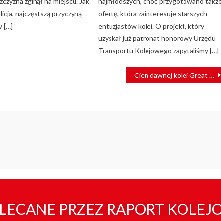
żczyzna zginął na miejscu. Jak
najmłodszych, choć przygotowano takż
licja, najczęstszą przyczyną
ofertę, która zainteresuje starszych
 […]
entuzjastów kolei. O projekt, który
uzyskał już patronat honorowy Urzędu
Transportu Kolejowego zapytaliśmy […]
Cień dawnej kolei Great Northern
LECANE PRZEZ RAPORT KOLEJ