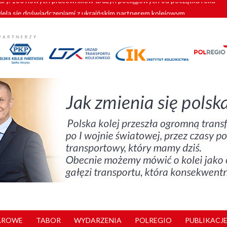
zielą się doświadczeniami z ukraińskim partnerem kolejowym
wej Bydgoszcz Fordon zakończona
zystkie Vectrony na 230 km/h
pociągi od PESA. Sześć nowoczesnych ELF-ów wyjedzie na tory w 202
y. 180 nowych pracowników drużyn pociągowych od początku roku
AROWE
TABOR
WYDARZENIA
POLREGIO
PUBLIKACJE