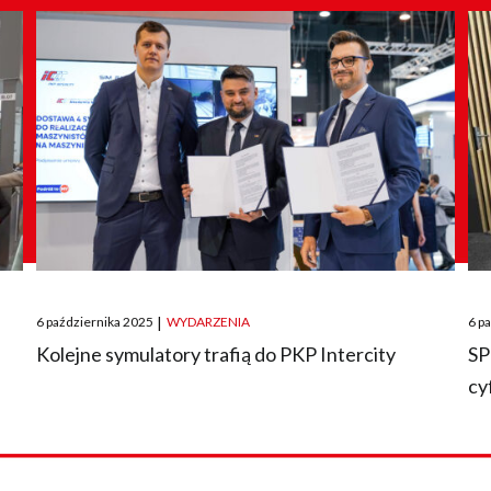
Posted
Pos
6 października 2025
|
WYDARZENIA
6 p
on
on
O
Kolejne symulatory trafią do PKP Intercity
SP
cy