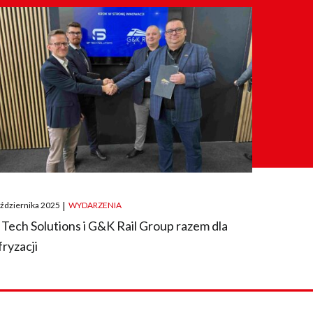
ted
aździernika 2025
|
WYDARZENIA
 Tech Solutions i G&K Rail Group razem dla
fryzacji