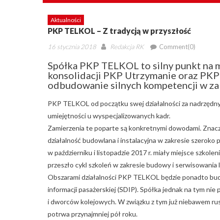
Aktualności
PKP TELKOL – Z tradycją w przyszłość
Posted
Author
16 stycznia 2018
Redakcja RK
Comment(0)
on
Spółka PKP TELKOL to silny punkt na 
konsolidacji PKP Utrzymanie oraz PKP
odbudowanie silnych kompetencji w za
PKP TELKOL od początku swej działalności za nadrzędny
umiejętności u wyspecjalizowanych kadr.
Zamierzenia te poparte są konkretnymi dowodami. Zna
działalność budowlana i instalacyjna w zakresie szeroko 
w październiku i listopadzie 2017 r. miały miejsce szk
przeszło cykl szkoleń w zakresie budowy i serwisowania 
Obszarami działalności PKP TELKOL będzie ponadto b
informacji pasażerskiej (SDIP). Spółka jednak na tym n
i dworców kolejowych. W związku z tym już niebawem ru
potrwa przynajmniej pół roku.