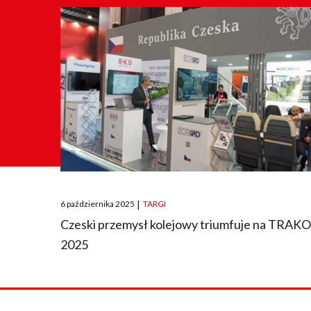
Posted
6 października 2025
|
TARGI
on
Czeski przemysł kolejowy triumfuje na TRAK
2025