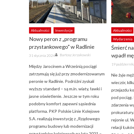
Aktualności
Inwestycje
Aktualności
Nowy peron z „programu
Wydarzenia
przystankowego” w Radlinie
Śmierć na
Author
Posted
wpadł mę
Bartosz Jerzakowski
31 stycznia 2024
on
Posted
19 październi
Między Jarocinem a Wrześnią pociągi
on
zatrzymują się już przy zmodernizowanym
Nie żyje mę
peronie w Radlinie. Podróżni zyskali
wieczór, ki
wyższy standard – są m.in. wiaty, ławki i
przejazdu k
jasne oświetlenie. Jeszcze w tym roku
pod pociąg. 
podobny komfort zapewni sąsiednia
zdarzenia w
platforma. PKP Polskie Linie Kolejowe
prokuratury
S.A. realizują inwestycję z „Rządowego
rejonie ul.
programu budowy lub modernizacji
relacji Łukó
przystanków kolejowych na lata 2021 –