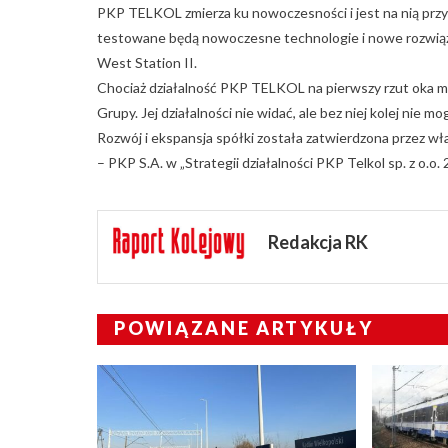
PKP TELKOL zmierza ku nowoczesności i jest na nią przy
testowane będą nowoczesne technologie i nowe rozwiąza
West Station II.
Chociaż działalność PKP TELKOL na pierwszy rzut oka 
Grupy. Jej działalności nie widać, ale bez niej kolej ni
Rozwój i ekspansja spółki została zatwierdzona przez wła
– PKP S.A. w „Strategii działalności PKP Telkol sp. z o.o
Redakcja RK
POWIĄZANE ARTYKUŁY