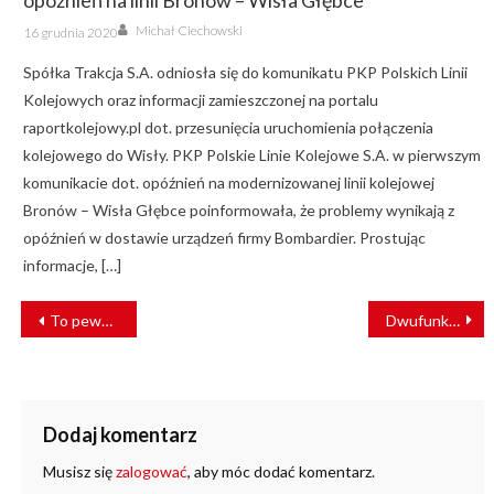
opóźnień na linii Bronów – Wisła Głębce
Author
Posted
Michał Ciechowski
16 grudnia 2020
on
Spółka Trakcja S.A. odniosła się do komunikatu PKP Polskich Linii
Kolejowych oraz informacji zamieszczonej na portalu
raportkolejowy.pl dot. przesunięcia uruchomienia połączenia
kolejowego do Wisły. PKP Polskie Linie Kolejowe S.A. w pierwszym
komunikacie dot. opóźnień na modernizowanej linii kolejowej
Bronów – Wisła Głębce poinformowała, że problemy wynikają z
opóźnień w dostawie urządzeń firmy Bombardier. Prostując
informacje, […]
NAWIGACJA
To pewne! Dworzec PKP Bydgoszcz Główna będzie miał patrona
Dwufunkcyjne wózki manewrowe ZAGRO E-MAXI – jakie są ich możliwości? [WYWIAD]
WPISU
Dodaj komentarz
Musisz się
zalogować
, aby móc dodać komentarz.