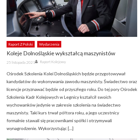
Raport Z Polski
Wydarzenia
Koleje Dolnośląskie wykształcą maszynistów
Author
Posted
Raport Kolejowy
25 listopada 2021
on
Ośrodek Szkolenia Kolei Dolnośląskich będzie przygotowywał
kandydatów do wykonywania zawodu maszynisty. Świadectwo oraz
licencje przyznawać będzie od przyszłego roku. Do tej pory Ośrodek
Szkolenia Kadr Kolejowych w Legnicy kształcił swoich
wychowanków jedynie w zakresie szkolenia na świadectwo
maszynisty. Taki kurs trwał półtora roku, a jego uczestnicy
formalnie stawali się pracownikami spółki i otrzymywali
wynagrodzenie. Wykorzystując […]