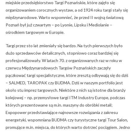
miejskie przedsiębiorstwo Targi Poznańskie, które zajęło się
organizowaniem corocznych wystaw, a od 1924 roku targi stały się
międzynarodowe. Warto wspomnieć, że przed II wojną światową
Poznań był już czwartym – po Lyonie, Lipsku i Mediolanie –
ośrodkiem targowym w Europie.
Targi przez sto lat zmieniały się bardzo. Na tych pierwszych było
dużo sprzedawców detalicznych, stopniowo coraz bardziej się
profesjonalizowały. W latach 70. z organizowanych raz w roku w
czerwcu Międzynarodowych Targów Poznańskich zaczęły
pączkować targi specjalistyczne, które zresztą odbywają się do dziś
– SALMED, TAROPAK czy BUDMA. Dziś w naszym portfolio jest
około stu imprez targowych. Niektóre z nich są istotne dla branży
kolejowej – np. przemysłowe targi ITM Industry Europe, podczas
których prezentowane są m.in. maszyny do obróbki metali;
Expopower przedstawiające najnowsze rozwiązania z zakresu
energetyki, wspomniana BUDMA czy turystyczne targi Tour Salon,
promujące m.in. miejsca, do których warto dotrzeć pociągiem. Jedno