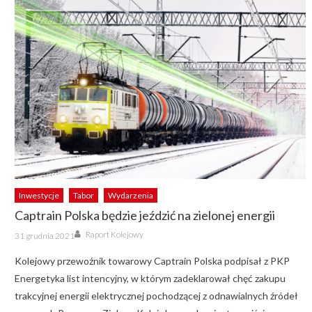
Inwestycje
Tabor
Wydarzenia
Captrain Polska będzie jeździć na zielonej energii
Author
Posted
Raport Kolejowy
31 grudnia 2021
on
Kolejowy przewoźnik towarowy Captrain Polska podpisał z PKP
Energetyka list intencyjny, w którym zadeklarował chęć zakupu
trakcyjnej energii elektrycznej pochodzącej z odnawialnych źródeł