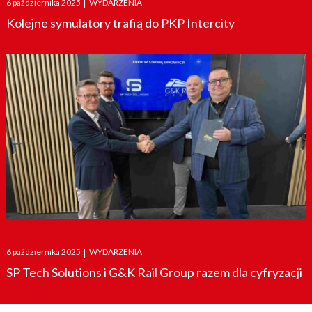
6 października 2025
|
WYDARZENIA
on
Kolejne symulatory trafią do PKP Intercity
Posted
6 października 2025
|
WYDARZENIA
on
SP Tech Solutions i G&K Rail Group razem dla cyfryzacji