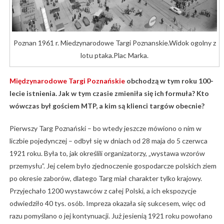
Poznan 1961 r. Miedzynarodowe Targi Poznanskie.Widok ogolny z
lotu ptaka.Plac Marka.
Międzynarodowe Targi Poznańskie
obchodzą w tym roku 100-
lecie istnienia. Jak w tym czasie zmieniła się ich formuła? Kto
wówczas był gościem MTP, a kim są klienci targów obecnie?
Pierwszy Targ Poznański – bo wtedy jeszcze mówiono o nim w
liczbie pojedynczej – odbył się w dniach od 28 maja do 5 czerwca
1921 roku. Była to, jak określili organizatorzy, „wystawa wzorów
przemysłu”. Jej celem było zjednoczenie gospodarcze polskich ziem
po okresie zaborów, dlatego Targ miał charakter tylko krajowy.
Przyjechało 1200 wystawców z całej Polski, a ich ekspozycje
odwiedziło 40 tys. osób. Impreza okazała się sukcesem, więc od
razu pomyślano o jej kontynuacji. Już jesienią 1921 roku powołano