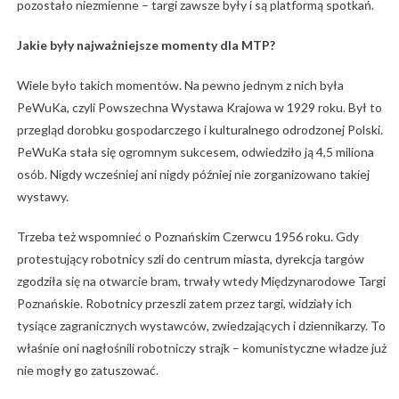
pozostało niezmienne – targi zawsze były i są platformą spotkań.
Jakie były najważniejsze momenty dla MTP?
Wiele było takich momentów. Na pewno jednym z nich była
PeWuKa, czyli Powszechna Wystawa Krajowa w 1929 roku. Był to
przegląd dorobku gospodarczego i kulturalnego odrodzonej Polski.
PeWuKa stała się ogromnym sukcesem, odwiedziło ją 4,5 miliona
osób. Nigdy wcześniej ani nigdy później nie zorganizowano takiej
wystawy.
Trzeba też wspomnieć o Poznańskim Czerwcu 1956 roku. Gdy
protestujący robotnicy szli do centrum miasta, dyrekcja targów
zgodziła się na otwarcie bram, trwały wtedy Międzynarodowe Targi
Poznańskie. Robotnicy przeszli zatem przez targi, widziały ich
tysiące zagranicznych wystawców, zwiedzających i dziennikarzy. To
właśnie oni nagłośnili robotniczy strajk – komunistyczne władze już
nie mogły go zatuszować.