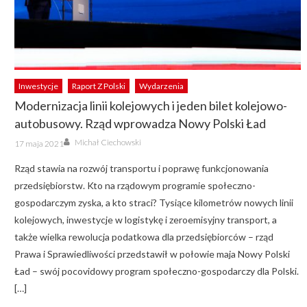
Inwestycje
Raport Z Polski
Wydarzenia
Modernizacja linii kolejowych i jeden bilet kolejowo-
autobusowy. Rząd wprowadza Nowy Polski Ład
Author
Posted
Michał Ciechowski
17 maja 2021
on
Rząd stawia na rozwój transportu i poprawę funkcjonowania
przedsiębiorstw. Kto na rządowym programie społeczno-
gospodarczym zyska, a kto straci? Tysiące kilometrów nowych linii
kolejowych, inwestycje w logistykę i zeroemisyjny transport, a
także wielka rewolucja podatkowa dla przedsiębiorców – rząd
Prawa i Sprawiedliwości przedstawił w połowie maja Nowy Polski
Ład – swój pocovidowy program społeczno-gospodarczy dla Polski.
[…]