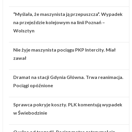
“Myślała, że maszynista ją przepuszcza”. Wypadek
na przejeździe kolejowym na linii Poznań –
Wolsztyn
Nie żyje maszynista pociągu PKP Intercity. Miał
zawał
Dramat na stacji Gdynia Główna. Trwa reanimacja.
Pociągi opóźnione
Sprawca pokryje koszty. PLK komentują wypadek
w Świebodzinie
O włos od tragedii. Pociąg metra zatrzymał się