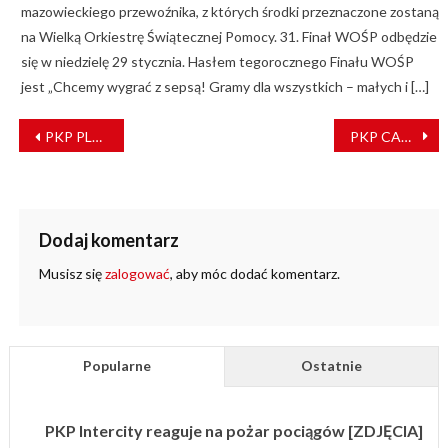
mazowieckiego przewoźnika, z których środki przeznaczone zostaną
na Wielką Orkiestrę Świątecznej Pomocy. 31. Finał WOŚP odbędzie
się w niedzielę 29 stycznia. Hasłem tegorocznego Finału WOŚP
jest „Chcemy wygrać z sepsą! Gramy dla wszystkich – małych i […]
NAWIGACJA
PKP PLK usprawnią połączenia na linii Szczecin Główny – granica
PKP CARGO zrealizuje dodatkowe przewozy węgla
WPISU
Dodaj komentarz
Musisz się
zalogować
, aby móc dodać komentarz.
Popularne
Ostatnie
PKP Intercity reaguje na pożar pociągów [ZDJĘCIA]