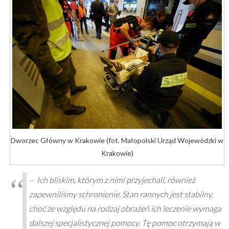
Dworzec Główny w Krakowie (fot. Małopolski Urząd Wojewódzki w
Krakowie)
– Ich bliskim, którym z nimi przyjechali, również
zapewniliśmy schronienie. Stan rannych jest stabilny,
choć ze względu na rodzaj obrażeń ich leczenie wymaga
dalszej specjalistycznej pomocy. Tę pomoc otrzymają w