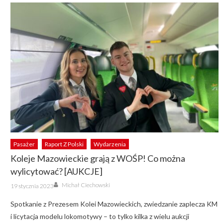
Pasażer
Raport Z Polski
Wydarzenia
Koleje Mazowieckie grają z WOŚP! Co można
wylicytować? [AUKCJE]
Author
Posted
Michał Ciechowski
19 stycznia 2023
on
Spotkanie z Prezesem Kolei Mazowieckich, zwiedzanie zaplecza KM
i licytacja modelu lokomotywy – to tylko kilka z wielu aukcji