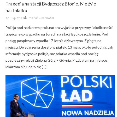
Tragedia na stacji Bydgoszcz Błonie. Nie żyje
nastolatka
Author
Posted
Michał Ciechowski
16 maja 2022
on
Policja pod nadzorem prokuratora wyjaśnia przyczyny i okoliczności
tragicznego wypadku na torach na stacji Bydgoszcz Błonie. Pod
pociąg pospieszny wpadła 17-letnia dziewczyna. Zginęła na
miejscu. Do zdarzenia doszło w piątek, 13 maja, około południa. Jak
informuje bydgoska policja, nastolatka wpadła pod pociąg
pospieszny relacji Zielona Góra – Gdynia. Przybyłym na miejsce
lekarzom nie udało się […]