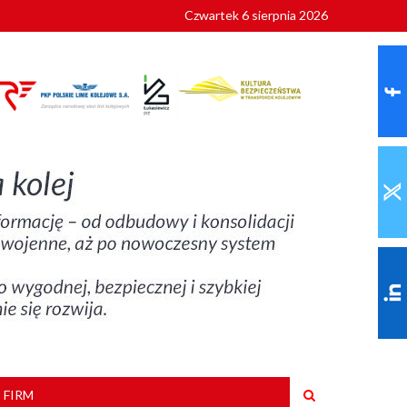
Czwartek 6 sierpnia 2026
9 roku
 FIRM