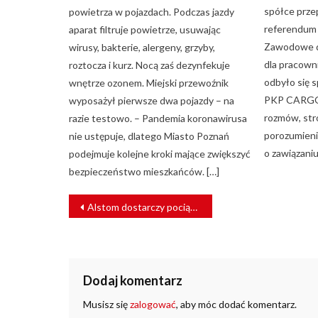
spółce prze
powietrza w pojazdach. Podczas jazdy
referendum 
aparat filtruje powietrze, usuwając
Zawodowe d
wirusy, bakterie, alergeny, grzyby,
dla pracown
roztocza i kurz. Nocą zaś dezynfekuje
odbyło się 
wnętrze ozonem. Miejski przewoźnik
PKP CARGO.
wyposażył pierwsze dwa pojazdy – na
rozmów, str
razie testowo. – Pandemia koronawirusa
porozumieni
nie ustępuje, dlatego Miasto Poznań
o zawiązani
podejmuje kolejne kroki mające zwiększyć
bezpieczeństwo mieszkańców. […]
NAWIGACJA
Alstom dostarczy pociągi dla katalońskiego operatora FGC
WPISU
Dodaj komentarz
Musisz się
zalogować
, aby móc dodać komentarz.