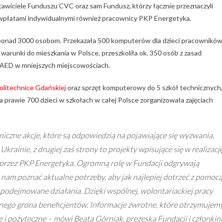
tawiciele Funduszu CVC oraz sam Fundusz, którzy łącznie przeznaczyli
li wpłatami indywidualnymi również pracownicy PKP Energetyka.
 ponad 3000 osobom. Przekazała 500 komputerów dla dzieci pracowników
arunki do mieszkania w Polsce, przeszkoliła ok. 350 osób z zasad
y AED w mniejszych miejscowościach.
olitechnice Gdańskiej
oraz sprzęt komputerowy do 5 szkół technicznych,
a prawie 700 dzieci w szkołach w całej Polsce zorganizowała zajęciach
aniczne akcje, które są odpowiedzią na pojawiające się wyzwania,
rainie, z drugiej zaś strony to projekty wpisujące się w realizacj
przez PKP Energetyka. Ogromną rolę w Fundacji odgrywają
am poznać aktualne potrzeby, aby jak najlepiej dotrzeć z pomocą
 podejmowane działania. Dzięki wspólnej, wolontariackiej pracy
cznego grona beneficjentów. Informacje zwrotne, które otrzymujem
e i pożyteczne – mówi Beata Górniak, prezeska Fundacji i członkin