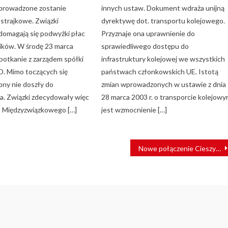
prowadzone zostanie
innych ustaw. Dokument wdraża unijną
strajkowe. Związki
dyrektywę dot. transportu kolejowego.
omagają się podwyżki płac
Przyznaje ona uprawnienie do
ików. W środę 23 marca
sprawiedliwego dostępu do
spotkanie z zarządem spółki
infrastruktury kolejowej we wszystkich
 Mimo toczących się
państwach członkowskich UE. Istotą
ony nie doszły do
zmian wprowadzonych w ustawie z dnia
a. Związki zdecydowały więc
28 marca 2003 r. o transporcie kolejow
u Międzyzwiązkowego […]
jest wzmocnienie […]
Nowe połączenie Cieszyn-Skoczów