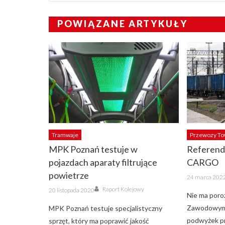
POWIĄZANE ARTYKUŁY
Tramwaje
Przewozy T
MPK Poznań testuje w
Referend
pojazdach aparaty filtrujące
CARGO
powietrze
Posted
24 marca 202
on
Author
Posted
Raport Kolejowy
20 listopada 2020
on
Nie ma poro
Zawodowym
MPK Poznań testuje specjalistyczny
podwyżek p
sprzęt, który ma poprawić jakość