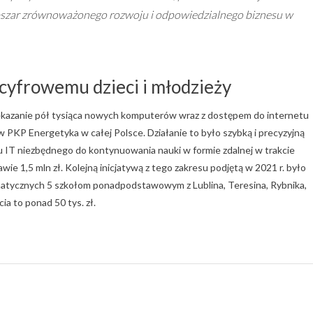
bszar zrównoważonego rozwoju i odpowiedzialnego biznesu w
cyfrowemu dzieci i młodzieży
zekazanie pół tysiąca nowych komputerów wraz z dostępem do internetu
w PKP Energetyka w całej Polsce. Działanie to było szybką i precyzyjną
ętu IT niezbędnego do kontynuowania nauki w formie zdalnej w trakcie
wie 1,5 mln zł. Kolejną inicjatywą z tego zakresu podjętą w 2021 r. było
atycznych 5 szkołom ponadpodstawowym z Lublina, Teresina, Rybnika,
a to ponad 50 tys. zł.