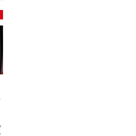
m
y
h