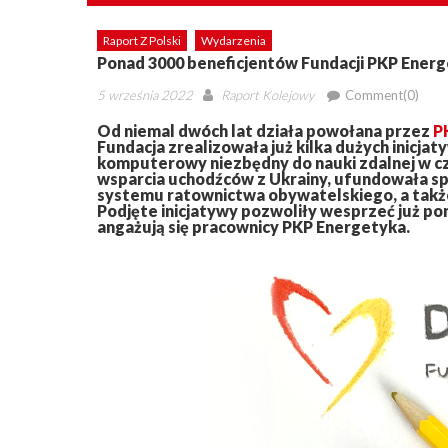
Raport Z Polski
Wydarzenia
Ponad 3000 beneficjentów Fundacji PKP Ener
Posted
Author
5 września 2022
Raport Kolejowy
Comment(0)
on
Od niemal dwóch lat działa powołana przez
P
Fundacja zrealizowała już kilka dużych inicjat
komputerowy niezbędny do nauki zdalnej w c
wsparcia uchodźców z Ukrainy, ufundowała sp
systemu ratownictwa obywatelskiego, a także 
Podjęte inicjatywy pozwoliły wesprzeć już pon
angażują się pracownicy PKP Energetyka.