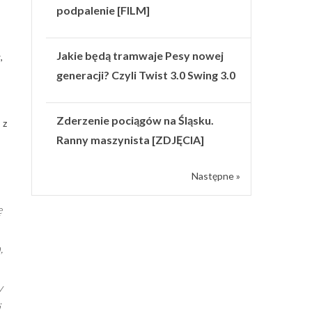
podpalenie [FILM]
Jakie będą tramwaje Pesy nowej
,
generacji? Czyli Twist 3.0 Swing 3.0
Zderzenie pociągów na Śląsku.
 z
Ranny maszynista [ZDJĘCIA]
Następne »
ę
,
y
i