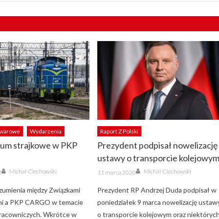
owarowe
Wydarzenia
Raport Z Polski
um strajkowe w PKP
Prezydent podpisał nowelizację
ustawy o transporcie kolejowy
Author
Author
Posted
Michał Ciechowski
Michał Ciechowski
2
11 marca 2020
on
zumienia między Związkami
Prezydent RP Andrzej Duda podpisał w
i a PKP CARGO w temacie
poniedziałek 9 marca nowelizację ustaw
racowniczych. Wkrótce w
o transporcie kolejowym oraz niektóryc