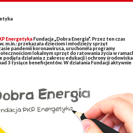
getyka
KP Energetyka
Fundacja „Dobra Energia”. Przez ten czas
yw, m.in.: przekazała dzieciom i młodzieży sprzęt
zasie pandemii koronawirusa, uruchomiła programy
ołecznościom lokalnym sprzęt do ratowania życia w ramac
podjęła działania z zakresu edukacji i ochrony środowiska
ad 3 tysiące beneficjentów. W działania Fundacji aktywnie