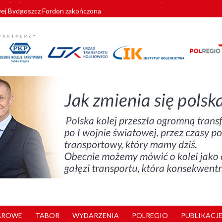
wej Bydgoszcz Fordon zakończona
zystkie Vectrony na 230 km/h
pociągi od PESA. Sześć nowoczesnych ELF-ów wyjedzie na tory w 202
c dla GySEV gotowe
zielą się doświadczeniami z ukraińskim partnerem kolejowym
AROWE
TABOR
WYDARZENIA
POLREGIO
PUBLIKACJE