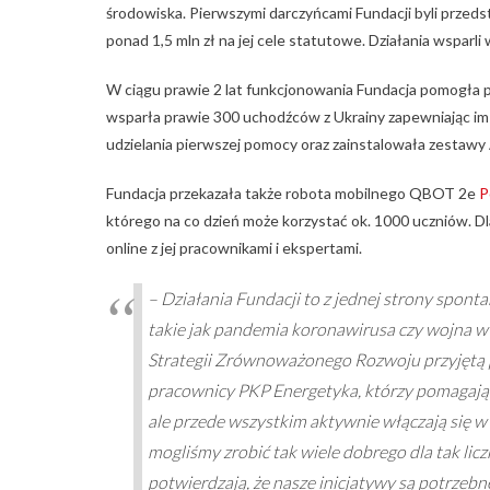
środowiska. Pierwszymi darczyńcami Fundacji byli przeds
ponad 1,5 mln zł na jej cele statutowe. Działania wspar
W ciągu prawie 2 lat funkcjonowania Fundacja pomogła
wsparła prawie 300 uchodźców z Ukrainy zapewniając im w
udzielania pierwszej pomocy oraz zainstalowała zestaw
Fundacja przekazała także robota mobilnego QBOT 2e
P
którego na co dzień może korzystać ok. 1000 uczniów. Dl
online z jej pracownikami i ekspertami.
– Działania Fundacji to z jednej strony spont
takie jak pandemia koronawirusa czy wojna w Uk
Strategii Zrównoważonego Rozwoju przyjętą 
pracownicy PKP Energetyka, którzy pomagają n
ale przede wszystkim aktywnie włączają się w
mogliśmy zrobić tak wiele dobrego dla tak li
potwierdzają, że nasze inicjatywy są potrzebn