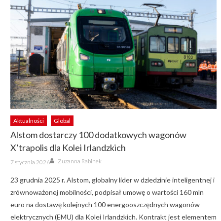
Aktualności
Global
Alstom dostarczy 100 dodatkowych wagonów
X’trapolis dla Kolei Irlandzkich
Author
Posted
Zuzanna Rabinek
7 stycznia 2026
on
23 grudnia 2025 r. Alstom, globalny lider w dziedzinie inteligentnej i
zrównoważonej mobilności, podpisał umowę o wartości 160 mln
euro na dostawę kolejnych 100 energooszczędnych wagonów
elektrycznych (EMU) dla Kolei Irlandzkich. Kontrakt jest elementem