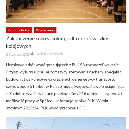
Raport Z Polski
Wydarzenia
Zakończenie roku szkolnego dla uczniów szkół
kolejowych
Author
Posted
Michał Ciechowski
21 czerwca 2024
on
Uczniowie szkół współpracujących z PLK SA rozpoczęli wakacje.
Przyszli dyżurni ruchu, automatycy sterowania ruchem, specjaliści
budownictwa kolejowego oraz elektroenergetycy transportu
szynowego z 51 szkół w Polsce mogą świętować swoje osiągnięcia.
– Za dobre wyniki w nauce przekazaliśmy 216 uczniom stypendia i
możliwość pracy w Spółce – informuje spółka PLK. W roku
szkolnym 2023/24, PLK współpracowała […]