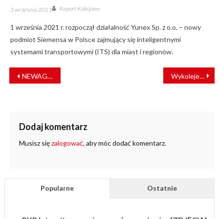
Author
Posted
Raport Kolejowy
3 września 2021
on
1 września 2021 r. rozpoczął działalność Yunex Sp. z o.o. – nowy
podmiot Siemensa w Polsce zajmujący się inteligentnymi
systemami transportowymi (ITS) dla miast i regionów.
NAWIGACJA
NEWAG dostarczy EZT-y dla Kolei Śląskich. Przewoźnik podpisał umowę z producentem
Wykolejenie pociągu PKP Intercity. Utrudniania na linii Białystok – Warszawa
WPISU
Dodaj komentarz
Musisz się
zalogować
, aby móc dodać komentarz.
Popularne
Ostatnie