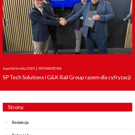
Posted
6 października 2025
|
WYDARZENIA
on
SP Tech Solutions i G&K Rail Group razem dla cyfryzacji
Strony
Redakcja