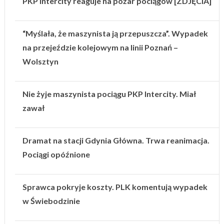
PKP Intercity reaguje na pożar pociągów [ZDJĘCIA]
“Myślała, że maszynista ją przepuszcza”. Wypadek
na przejeździe kolejowym na linii Poznań –
Wolsztyn
Nie żyje maszynista pociągu PKP Intercity. Miał
zawał
Dramat na stacji Gdynia Główna. Trwa reanimacja.
Pociągi opóźnione
Sprawca pokryje koszty. PLK komentują wypadek
w Świebodzinie