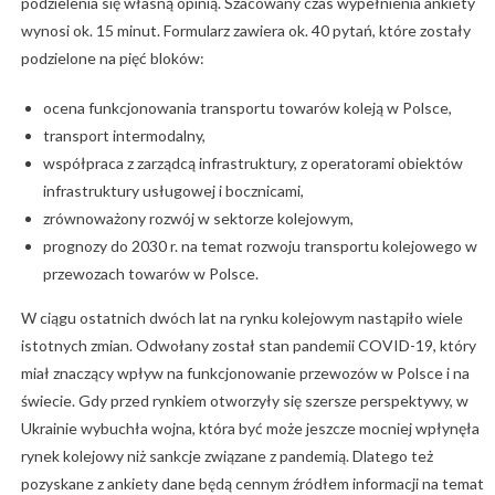
podzielenia się własną opinią. Szacowany czas wypełnienia ankiety
wynosi ok. 15 minut. Formularz zawiera ok. 40 pytań, które zostały
podzielone na pięć bloków:
ocena funkcjonowania transportu towarów koleją w Polsce,
transport intermodalny,
współpraca z zarządcą infrastruktury, z operatorami obiektów
infrastruktury usługowej i bocznicami,
zrównoważony rozwój w sektorze kolejowym,
prognozy do 2030 r. na temat rozwoju transportu kolejowego w
przewozach towarów w Polsce.
W ciągu ostatnich dwóch lat na rynku kolejowym nastąpiło wiele
istotnych zmian. Odwołany został stan pandemii COVID-19, który
miał znaczący wpływ na funkcjonowanie przewozów w Polsce i na
świecie. Gdy przed rynkiem otworzyły się szersze perspektywy, w
Ukrainie wybuchła wojna, która być może jeszcze mocniej wpłynęła
rynek kolejowy niż sankcje związane z pandemią. Dlatego też
pozyskane z ankiety dane będą cennym źródłem informacji na temat