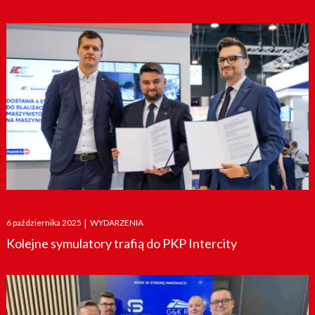
Posted
6 października 2025
|
WYDARZENIA
on
Kolejne symulatory trafią do PKP Intercity