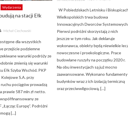
on
Wydarzenia
W Pobiedziskach Letnisku i Biskupicac
udują na stacji Ełk
Wielkopolskich trwa budowa
Innowacyjnych Dworców Systemowych
Author
Michał Ciechowski
Pierwsi podróżni skorzystają z nich
jeszcze w tym roku. Jak deklaruje
stępne dla wszystkich
wykonawca, obiekty będą niewielkie lec
we przejście podziemne
nowoczesne i proekologiczne. Prace
zekiwane warunki podróży ze
budowlane ruszyły na początku 2020 r.
Podobnie zmienią się warunki
Na obu inwestycjach są już mocno
ku Ełk Szyba Wschód. PKP
zaawansowane. Wykonano fundamenty
e Kolejowe S.A. przy
budynków wraz z ich izolacją termiczną
 ruchu pociągów prowadzą
oraz przeciwwilgociową, […]
a prawie 587 mln zł netto.
t współfinansowany ze
 „Łącząc Europę”. Podróżni
k mogą […]