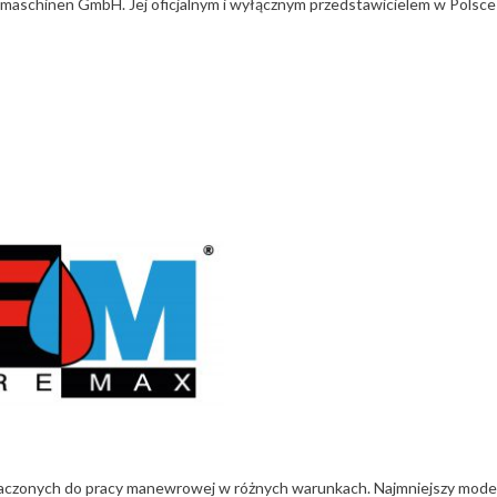
schinen GmbH. Jej oficjalnym i wyłącznym przedstawicielem w Polsce
aczonych do pracy manewrowej w różnych warunkach. Najmniejszy mode