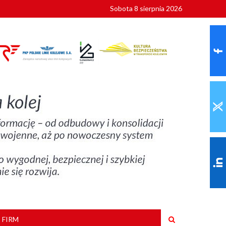
Sobota 8 sierpnia 2026
ionalnych
szkoły
 FIRM