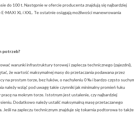
ie do 100 t. Następnie w ofercie producenta znajdują się najbardziej
e E-MAXI XL i XXL. Te ostatnie osiągają możliwości manewrowania
h potrzeb?
ać warunki infrastruktury torowej i zaplecza technicznego (zajezdni),
ętać, że wartość maksymalnej masy do przetaczania podawana przez
cy na prostym torze, bez łuków, o nachyleniu 0 ‰ i bardzo często suchy
a należy wziąć pod uwagę takie czynniki jak minimalny promień łuku
pracę na mokrym torze. Istotnym jest ustalenie, czy najbardziej
iesieniu. Dodatkowo należy ustalić maksymalną masę przetaczanego
. Jeśli na zapleczu technicznym znajduje się tokarnia podtorowa to także