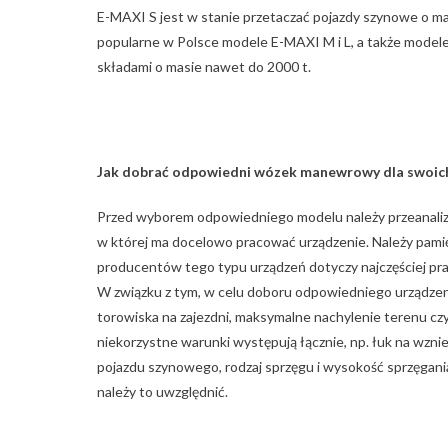
E-MAXI S jest w stanie przetaczać pojazdy szynowe o mas
popularne w Polsce modele E-MAXI M i L, a także model
składami o masie nawet do 2000 t.
Jak dobrać odpowiedni wózek manewrowy dla swoic
Przed wyborem odpowiedniego modelu należy przeanalizow
w której ma docelowo pracować urządzenie. Należy pami
producentów tego typu urządzeń dotyczy najczęściej pra
W związku z tym, w celu doboru odpowiedniego urządzeni
torowiska na zajezdni, maksymalne nachylenie terenu czy 
niekorzystne warunki występują łącznie, np. łuk na wzn
pojazdu szynowego, rodzaj sprzęgu i wysokość sprzęgania
należy to uwzględnić.