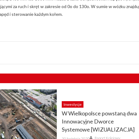
ącymi za ruch i skręt w zakresie od 0o do 130o. W sumie w wózku znajdu
napęd i sterowanie każdym kołem.
Inwestycje
W Wielkopolsce powstaną dwa
Innowacyjne Dworce
Systemowe [WIZUALIZACJA]
Author
Posted
Raport Kolejowy
30 kwietnia 2020