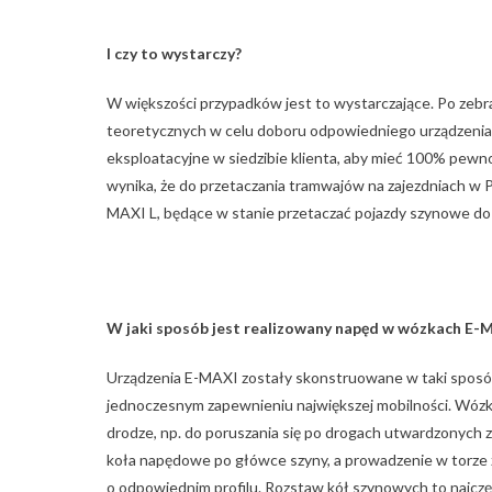
I czy to wystarczy?
W większości przypadków jest to wystarczające. Po zebr
teoretycznych w celu doboru odpowiedniego urządzeni
eksploatacyjne w siedzibie klienta, aby mieć 100% pewn
wynika, że do przetaczania tramwajów na zajezdniach w
MAXI L, będące w stanie przetaczać pojazdy szynowe do 
W jaki sposób jest realizowany napęd w wózkach E-
Urządzenia E-MAXI zostały skonstruowane w taki sposób
jednoczesnym zapewnieniu największej mobilności. Wóz
drodze, np. do poruszania się po drogach utwardzonych zaj
koła napędowe po główce szyny, a prowadzenie w torze
o odpowiednim profilu. Rozstaw kół szynowych to najcz