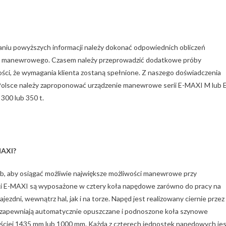
aniu powyższych informacji należy dokonać odpowiednich obliczeń
a manewrowego. Czasem należy przeprowadzić dodatkowe próby
ości, że wymagania klienta zostaną spełnione. Z naszego doświadczenia
 Polsce należy zaproponować urządzenie manewrowe serii E-MAXI M lub 
300 lub 350 t.
MAXI?
, aby osiągać możliwie największe możliwości manewrowe przy
ki E-MAXI są wyposażone w cztery koła napędowe zarówno do pracy na
ezdni, wewnątrz hal, jak i na torze. Napęd jest realizowany ciernie przez
 zapewniają automatycznie opuszczane i podnoszone koła szynowe
ęściej 1435 mm lub 1000 mm. Każda z czterech jednostek napędowych je