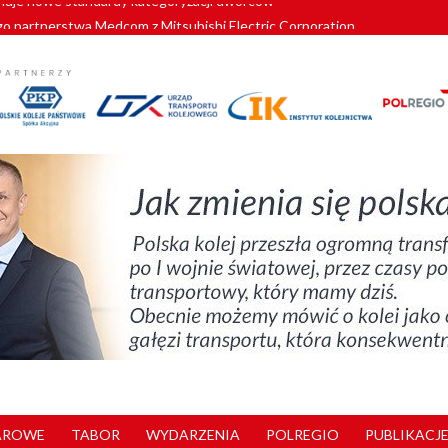
o partnerstwa Medcom z Mitsubishi Electric Corporation
tnerem „Lata na Dolnym Śląsku”. We Wrocławiu rusza weekend pełen reg
pomorskie znów szuka dostawcy nowych EZT
ach kolejowych w północnej Wielkopolsce. Łatwiejsze dojazdy do pracy i 
nuje nowe standardy kategoryzacji dworców
AROWE
TABOR
WYDARZENIA
POLREGIO
PUBLIKACJE