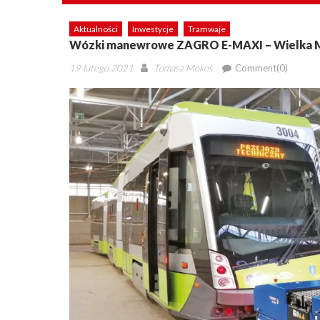
Aktualności
Inwestycje
Tramwaje
Wózki manewrowe ZAGRO E-MAXI – Wielka 
Posted
Author
19 lutego 2021
Tomasz Mokos
Comment(0)
on