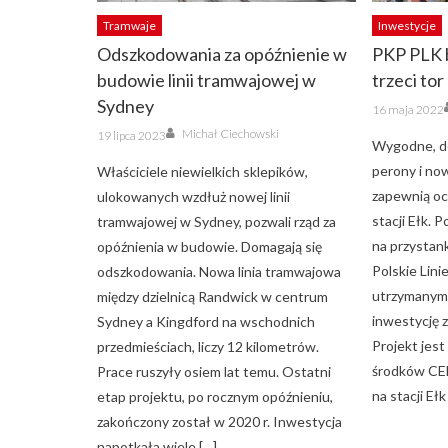
Tramwaje
Inwestycje
Odszkodowania za opóźnienie w
PKP PLK b
budowie linii tramwajowej w
trzeci tor
Sydney
Posted
16 maja 2022
on
Author
Posted
Michał Ciechowski
19 lipca 2023
on
Wygodne, do
perony i no
Właściciele niewielkich sklepików,
zapewnią oc
ulokowanych wzdłuż nowej linii
stacji Ełk. 
tramwajowej w Sydney, pozwali rząd za
na przystan
opóźnienia w budowie. Domagają się
Polskie Lini
odszkodowania. Nowa linia tramwajowa
utrzymanym
między dzielnicą Randwick w centrum
inwestycję z
Sydney a Kingdford na wschodnich
Projekt jes
przedmieściach, liczy 12 kilometrów.
środków CEF
Prace ruszyły osiem lat temu. Ostatni
na stacji Eł
etap projektu, po rocznym opóźnieniu,
zakończony został w 2020 r. Inwestycja
napotkała wiele […]