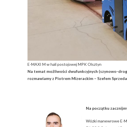
E-MAXI M w hali postojowej MPK Olsztyn
Na temat możliwości dwufunkcyjnych (szynowo-dro
rozmawiamy z Piotrem Mizerackim – Szefem Sprzedaż
Na początku zacznij
Wózki manewrowe E-MAX