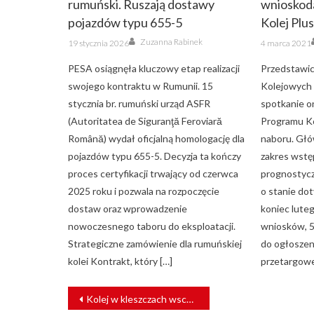
rumuński. Ruszają dostawy
wnioskod
pojazdów typu 655-5
Kolej Plu
Author
Posted
Posted
Zuzanna Rabinek
19 stycznia 2026
4 marca 2021
on
on
PESA osiągnęła kluczowy etap realizacji
Przedstawici
swojego kontraktu w Rumunii. 15
Kolejowych 
stycznia br. rumuński urząd ASFR
spotkanie o
(Autoritatea de Siguranţă Feroviară
Programu Kol
Română) wydał oficjalną homologację dla
naboru. Gł
pojazdów typu 655-5. Decyzja ta kończy
zakres wstę
proces certyfikacji trwający od czerwca
prognostycz
2025 roku i pozwala na rozpoczęcie
o stanie do
dostaw oraz wprowadzenie
koniec lute
nowoczesnego taboru do eksploatacji.
wniosków, 5
Strategiczne zamówienie dla rumuńskiej
do ogłoszen
kolei Kontrakt, który […]
przetargowe
NAWIGACJA
Kolej w kleszczach wschodu i zachodu
WPISU