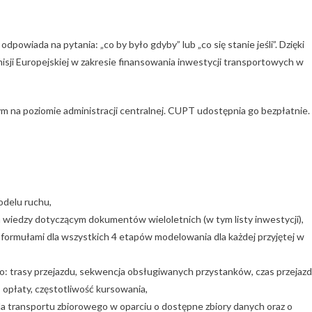
powiada na pytania: „co by było gdyby” lub „co się stanie jeśli”. Dzięki
i Europejskiej w zakresie finansowania inwestycji transportowych w
na poziomie administracji centralnej. CUPT udostępnia go bezpłatnie.
delu ruchu,
 wiedzy dotyczącym dokumentów wieloletnich (w tym listy inwestycji),
 formułami dla wszystkich 4 etapów modelowania dla każdej przyjętej w
: trasy przejazdu, sekwencja obsługiwanych przystanków, czas przejaz
opłaty, częstotliwość kursowania,
 transportu zbiorowego w oparciu o dostępne zbiory danych oraz o