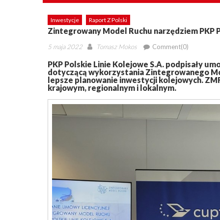
Inwestycje
Raport Z Polski
Zintegrowany Model Ruchu narzędziem PKP 
Posted
Author
5 maja 2022
Tomasz Mokos
Comment(0)
on
PKP Polskie Linie Kolejowe S.A. podpisały u
dotyczącą wykorzystania Zintegrowanego Mo
lepsze planowanie inwestycji kolejowych. ZM
krajowym, regionalnym i lokalnym.