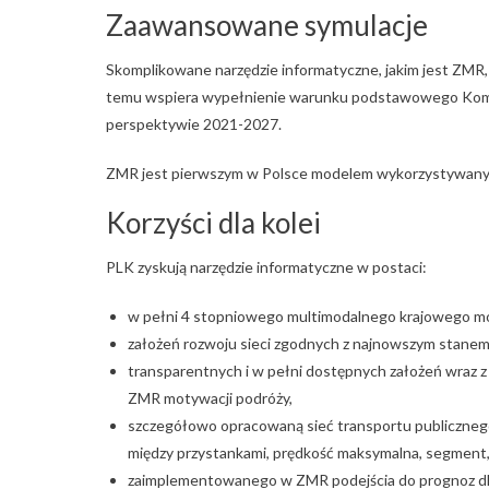
Zaawansowane symulacje
Skomplikowane narzędzie informatyczne, jakim jest ZMR, od
temu wspiera wypełnienie warunku podstawowego Komisj
perspektywie 2021-2027.
ZMR jest pierwszym w Polsce modelem wykorzystywanym 
Korzyści dla kolei
PLK zyskują narzędzie informatyczne w postaci:
w pełni 4 stopniowego multimodalnego krajowego mo
założeń rozwoju sieci zgodnych z najnowszym stanem
transparentnych i w pełni dostępnych założeń wraz z
ZMR motywacji podróży,
szczegółowo opracowaną sieć transportu publicznego
między przystankami, prędkość maksymalna, segment, 
zaimplementowanego w ZMR podejścia do prognoz dla