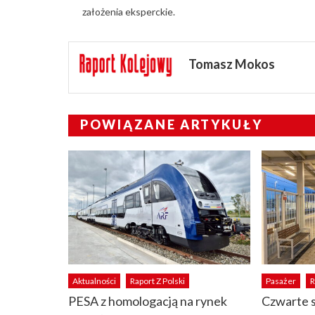
założenia eksperckie.
Tomasz Mokos
POWIĄZANE ARTYKUŁY
Aktualności
Raport Z Polski
Pasażer
R
PESA z homologacją na rynek
Czwarte 