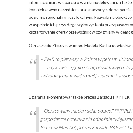
informacje m.in. w oparciu o wyniki modelowania, a tak
kompleksowym narzędziem przeznaczonym do wsparcia str
poziomie regionalnym czy lokalnym. Pozwala na obiekty
w aspekcie ich przyszłego wykorzystania przez pasażerów
kształtowanie oferty przewoźników czy zmiany w demogr
O znaczeniu Zintegrowanego Modelu Ruchu powiedziała 
– ZMR to pierwszy w Polsce w pełni multimoda
szczegółowości gmin i dróg powiatowych. To 
świadomy planować rozwój systemu transport
Działania skomentował także prezes Zarządu PKP PLK
– Opracowany model ruchu pozwoli PKP PLK le
gospodarcze oczekiwania odnośnie zwiększan
Ireneusz Merchel, prezes Zarządu PKP Polskich