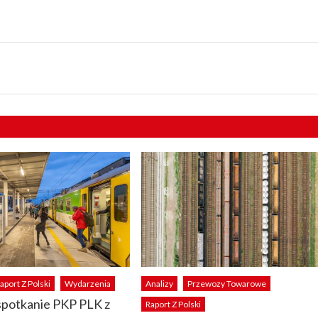
aport Z Polski
Wydarzenia
Analizy
Przewozy Towarowe
spotkanie PKP PLK z
Raport Z Polski