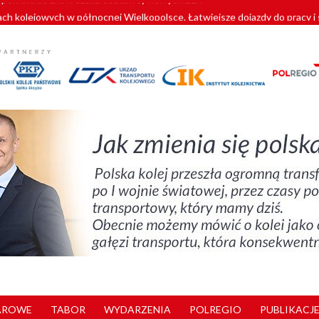
ach kolejowych w północnej Wielkopolsce. Łatwiejsze dojazdy do pracy i 
y. 180 nowych pracowników drużyn pociągowych od początku roku
zielą się doświadczeniami z ukraińskim partnerem kolejowym
wej Bydgoszcz Fordon zakończona
pomorskie znów szuka dostawcy nowych EZT
AROWE
TABOR
WYDARZENIA
POLREGIO
PUBLIKACJE