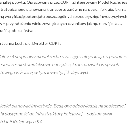
że analizę popytu. Opracowany przez CUPT Zintegrowany Model Ruchu je
ategicznego planowania transportu zarówno na poziomie kraju, jak i na
wną weryfikację potencjału poszczególnych przedsięwzięć inwestycyjnyc
 – przy założeniu wielu zewnętrznych czynników jak np. rozwój miast,
afii społeczeństwa.
Joanna Lech, p.o. Dyrektor CUPT:
lny i 4 stopniowy model ruchu o zasięgu całego kraju, o poziomie
jednocześnie kompleksowe narzędzie, które pozwala w sposób
owego w Polsce, w tym inwestycji kolejowych.
piej planować inwestycje. Będą one odpowiedzią na społeczne i
ia dostępności do infrastruktury kolejowej – podsumował
 Linii Kolejowych S.A.