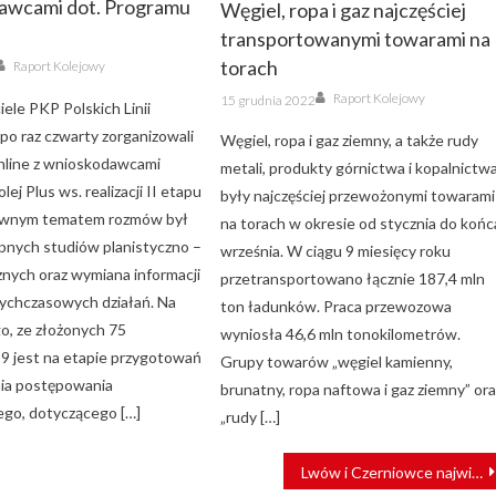
awcami dot. Programu
Węgiel, ropa i gaz najczęściej
s
transportowanymi towarami na
Author
torach
Raport Kolejowy
Author
Posted
Raport Kolejowy
15 grudnia 2022
ele PKP Polskich Linii
on
po raz czwarty zorganizowali
Węgiel, ropa i gaz ziemny, a także rudy
nline z wnioskodawcami
metali, produkty górnictwa i kopalnictw
ej Plus ws. realizacji II etapu
były najczęściej przewożonymi towarami
ównym tematem rozmów był
na torach w okresie od stycznia do końc
pnych studiów planistyczno –
września. W ciągu 9 miesięcy roku
nych oraz wymiana informacji
przetransportowano łącznie 187,4 mln
tychczasowych działań. Na
ton ładunków. Praca przewozowa
go, ze złożonych 75
wyniosła 46,6 mln tonokilometrów.
9 jest na etapie przygotowań
Grupy towarów „węgiel kamienny,
ia postępowania
brunatny, ropa naftowa i gaz ziemny” or
go, dotyczącego […]
„rudy […]
Lwów i Czerniowce największymi nadawcami pomocy humanitarnej koleją