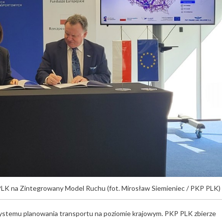
PLK na Zintegrowany Model Ruchu (fot. Mirosław Siemieniec / PKP PLK)
ystemu planowania transportu na poziomie krajowym. PKP PLK zbierze