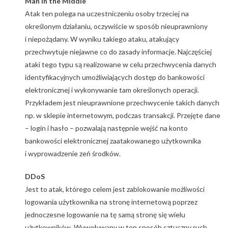
Man in the Middle
Atak ten polega na uczestniczeniu osoby trzeciej na
określonym działaniu, oczywiście w sposób nieuprawniony
i niepożądany. W wyniku takiego ataku, atakujący
przechwytuje niejawne co do zasady informacje. Najczęściej
ataki tego typu są realizowane w celu przechwycenia danych
identyfikacyjnych umożliwiających dostęp do bankowości
elektronicznej i wykonywanie tam określonych operacji.
Przykładem jest nieuprawnione przechwycenie takich danych
np. w sklepie internetowym, podczas transakcji. Przejęte dane
– login i hasło – pozwalają następnie wejść na konto
bankowości elektronicznej zaatakowanego użytkownika
i wyprowadzenie zeń środków.
DDoS
Jest to atak, którego celem jest zablokowanie możliwości
logowania użytkownika na stronę internetową poprzez
jednoczesne logowanie na tę samą stronę się wielu
użytkowników. Wywoływany w ten sposób sztuczny ruch