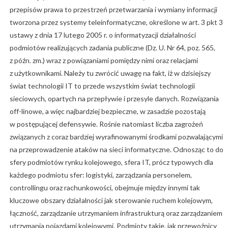
przepisów prawa to przestrzeń przetwarzania i wymiany informacji
tworzona przez systemy teleinformatyczne, określone w art. 3 pkt 3
ustawy z dnia 17 lutego 2005 r. o informatyzacji działalności
podmiotów realizujących zadania publiczne (Dz. U. Nr 64, poz. 565,
z późn. zm.) wraz z powiązaniami pomiędzy nimi oraz relacjami
z użytkownikami. Należy tu zwrócić uwagę na fakt, iż w dzisiejszy
świat technologii IT to przede wszystkim świat technologii
sieciowych, opartych na przepływie i przesyle danych. Rozwiązania
off-linowe, a więc najbardziej bezpieczne, w zasadzie pozostają
w postępującej defensywie. Rośnie natomiast liczba zagrożeń
związanych z coraz bardziej wyrafinowanymi środkami pozwalającymi
na przeprowadzenie ataków na sieci informatyczne. Odnosząc to do
sfery podmiotów rynku kolejowego, sfera IT, prócz typowych dla
każdego podmiotu sfer: logistyki, zarządzania personelem,
controllingu oraz rachunkowości, obejmuje między innymi tak
kluczowe obszary działalności jak sterowanie ruchem kolejowym,
łączność, zarządzanie utrzymaniem infrastrukturą oraz zarządzaniem
utrzymania pojazdami kolejowymi. Podmioty takie, jak przewoźnicy