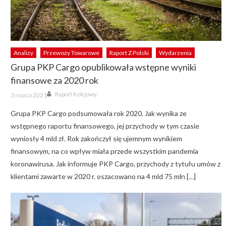
Analizy
Przewozy Towarowe
Raport Z Polski
Wydarzenia
Grupa PKP Cargo opublikowała wstępne wyniki
finansowe za 2020 rok
Author
Posted
Raport Kolejowy
3 marca 2021
on
Grupa PKP Cargo podsumowała rok 2020. Jak wynika ze
wstępnego raportu finansowego, jej przychody w tym czasie
wyniosły 4 mld zł. Rok zakończył się ujemnym wynikiem
finansowym, na co wpływ miała przede wszystkim pandemia
koronawirusa. Jak informuje PKP Cargo, przychody z tytułu umów z
klientami zawarte w 2020 r. oszacowano na 4 mld 75 mln […]