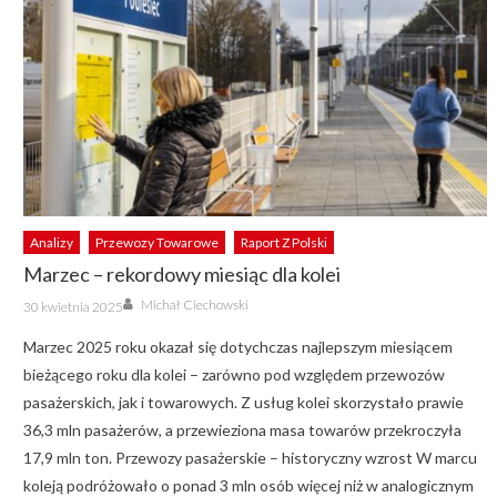
Analizy
Przewozy Towarowe
Raport Z Polski
Marzec – rekordowy miesiąc dla kolei
Author
Posted
Michał Ciechowski
30 kwietnia 2025
on
Marzec 2025 roku okazał się dotychczas najlepszym miesiącem
bieżącego roku dla kolei – zarówno pod względem przewozów
pasażerskich, jak i towarowych. Z usług kolei skorzystało prawie
36,3 mln pasażerów, a przewieziona masa towarów przekroczyła
17,9 mln ton. Przewozy pasażerskie – historyczny wzrost W marcu
koleją podróżowało o ponad 3 mln osób więcej niż w analogicznym