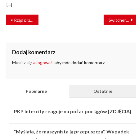
[…]
NAWIGACJA
Rząd przeznaczył więcej pieniędzy na inwestycje w kolej
Switcher – kompatybilna platforma dla bloków rozjazdowych
WPISU
Dodaj komentarz
Musisz się
zalogować
, aby móc dodać komentarz.
Popularne
Ostatnie
PKP Intercity reaguje na pożar pociągów [ZDJĘCIA]
“Myślała, że maszynista ją przepuszcza”. Wypadek