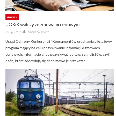
Analizy
UOKiK walczy ze zmowami cenowymi
Author
Posted
Raport Kolejowy
25 lipca 2017
on
Urząd Ochrony Konkurencji i Konsumentów uruchamia pilotażowy
program mający na celu pozyskiwanie informacji o zmowach
cenowych. Informacje chce pozyskiwać od tzw. sygnalistów, czyli
osób, które zdecydują się anonimowo je przekazać.