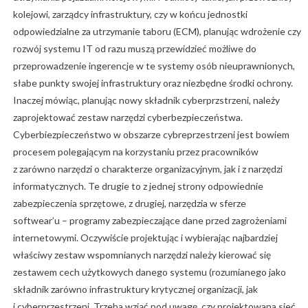
kolejowi, zarządcy infrastruktury, czy w końcu jednostki
odpowiedzialne za utrzymanie taboru (ECM), planując wdrożenie czy
rozwój systemu IT od razu muszą przewidzieć możliwe do
przeprowadzenie ingerencje w te systemy osób nieuprawnionych,
słabe punkty swojej infrastruktury oraz niezbędne środki ochrony.
Inaczej mówiąc, planując nowy składnik cyberprzstrzeni, należy
zaprojektować zestaw narzędzi cyberbezpieczeństwa.
Cyberbiezpieczeństwo w obszarze cybreprzestrzeni jest bowiem
procesem polegającym na korzystaniu przez pracowników
z zarówno narzędzi o charakterze organizacyjnym, jak i z narzędzi
informatycznych. Te drugie to z jednej strony odpowiednie
zabezpieczenia sprzętowe, z drugiej, narzędzia w sferze
softwear’u – programy zabezpieczające dane przed zagrożeniami
internetowymi. Oczywiście projektując i wybierając najbardziej
właściwy zestaw wspomnianych narzędzi należy kierować się
zestawem cech użytkowych danego systemu (rozumianego jako
składnik zarówno infrastruktury krytycznej organizacji, jak
i cyberprzestrzeni. Trzeba wziąć pod uwagę, czy projektowana sieć