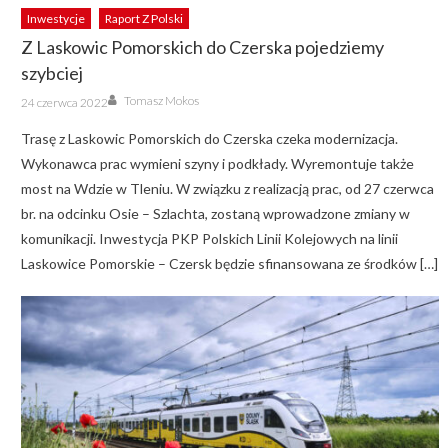
Inwestycje
Raport Z Polski
Z Laskowic Pomorskich do Czerska pojedziemy
szybciej
Author
Posted
Tomasz Mokos
24 czerwca 2022
on
Trasę z Laskowic Pomorskich do Czerska czeka modernizacja.
Wykonawca prac wymieni szyny i podkłady. Wyremontuje także
most na Wdzie w Tleniu. W związku z realizacją prac, od 27 czerwca
br. na odcinku Osie – Szlachta, zostaną wprowadzone zmiany w
komunikacji. Inwestycja PKP Polskich Linii Kolejowych na linii
Laskowice Pomorskie – Czersk będzie sfinansowana ze środków […]