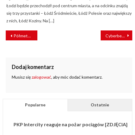
Łodzi będzie przechodził pod centrum miasta, a na odcinku znajdą
się trzy przystanki – Łódź Śródmieście, Łódź Polesie oraz największy
z nich, Łódź Koziny. Na […]
NAWIGACJA
Półmetek KPK
Cyberbezpieczeństwo w transporcie kolejowym
WPISU
Dodaj komentarz
Musisz się
zalogować
, aby móc dodać komentarz.
Popularne
Ostatnie
PKP Intercity reaguje na pożar pociągów [ZDJĘCIA]