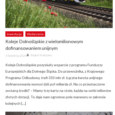
Inwestycje
Wydarzenia
Koleje Dolnośląskie z wielomilionowym
dofinansowaniem unijnym
Author
Posted
Raport Kolejowy
3 kwietnia 2024
on
Koleje Dolnośląskie pozyskały wsparcie z programu Funduszy
Europejskich dla Dolnego Śląska. Do przewoźnika, z Krajowego
Programu Odbudowy, trafi 333 mln zł. Łączna kwota unijnego
dofinansowania wynosi dziś poł miliarda zł. Na co przeznaczone
zostaną środki? – Mamy trzy karty na stole, każda na setki milionów
złotych dotacji. To daje nam ogromne pole manewru w zakresie
kolejnych […]