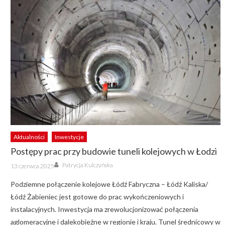
Aktualności
Inwestycje
Postępy prac przy budowie tuneli kolejowych w Łodzi
Author
Posted
Patrycja Kulczyńska
13 czerwca 2025
on
Podziemne połączenie kolejowe Łódź Fabryczna – Łódź Kaliska/
Łódź Żabieniec jest gotowe do prac wykończeniowych i
instalacyjnych. Inwestycja ma zrewolucjonizować połączenia
aglomeracyjne i dalekobieżne w regionie i kraju. Tunel średnicowy w