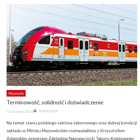
Wywiady
Terminowość, solidność i doświadczenie
Author
Posted
Redakcja RK
15 sierpnia 2018
on
Na temat stanu polskiego sektora taborowego oraz dobrej kondycji
zakładu w Mińsku Mazowieckim rozmawialiśmy z Krzysztofem
Adamskim, prezesem Zakładów Naprawczych Taboru Kolejowego