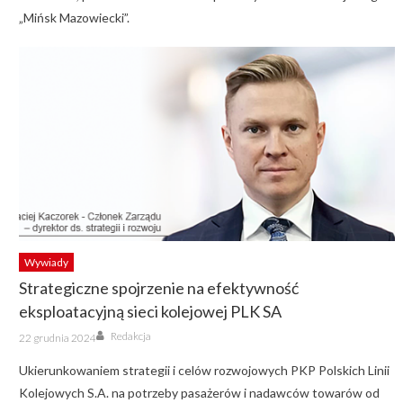
„Mińsk Mazowiecki”.
Wywiady
Strategiczne spojrzenie na efektywność
eksploatacyjną sieci kolejowej PLK SA
Author
Posted
Redakcja
22 grudnia 2024
on
Ukierunkowaniem strategii i celów rozwojowych PKP Polskich Linii
Kolejowych S.A. na potrzeby pasażerów i nadawców towarów od