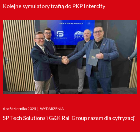
Kolejne symulatory trafią do PKP Intercity
Posted
6 października 2025
|
WYDARZENIA
on
SP Tech Solutions i G&K Rail Group razem dla cyfryzacji