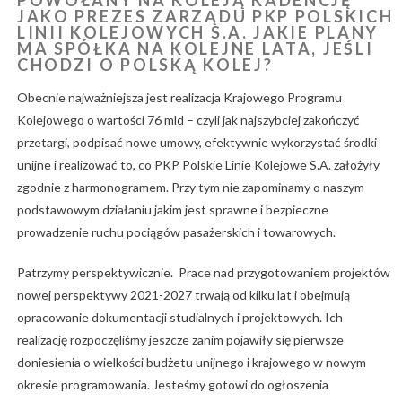
POWOŁANY NA KOLEJĄ KADENCJĘ
JAKO PREZES ZARZĄDU PKP POLSKICH
LINII KOLEJOWYCH S.A. JAKIE PLANY
MA SPÓŁKA NA KOLEJNE LATA, JEŚLI
CHODZI O POLSKĄ KOLEJ?
Obecnie najważniejsza jest realizacja Krajowego Programu
Kolejowego o wartości 76 mld – czyli jak najszybciej zakończyć
przetargi, podpisać nowe umowy, efektywnie wykorzystać środki
unijne i realizować to, co PKP Polskie Linie Kolejowe S.A. założyły
zgodnie z harmonogramem. Przy tym nie zapominamy o naszym
podstawowym działaniu jakim jest sprawne i bezpieczne
prowadzenie ruchu pociągów pasażerskich i towarowych.
Patrzymy perspektywicznie. Prace nad przygotowaniem projektów
nowej perspektywy 2021-2027 trwają od kilku lat i obejmują
opracowanie dokumentacji studialnych i projektowych. Ich
realizację rozpoczęliśmy jeszcze zanim pojawiły się pierwsze
doniesienia o wielkości budżetu unijnego i krajowego w nowym
okresie programowania. Jesteśmy gotowi do ogłoszenia