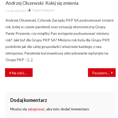
Andrzej Olszewski: Kolej się zmienia
Author
Posted
Raport Kolejowy
11 stycznia 2021
on
Andrzej Olszewski, Członek Zarządu PKP SA podsumował ostatni
rok, kolej w czasie pandemii oraz sytuację ekonomiczną Grupy.
Panie Prezesie, czy mógłby Pan wstępnie podsumować miniony
rok? Jaki był dla Grupy PKP SA? Miniony rok była dla Grupy PKP,
podobnie jak dla całej gospodarki i właściwie każdego z nas,
nietypowy. Pandemia koronawirusa zdecydowanie wpłynęła na
Grupę PKP – […]
NAWIGACJA
Na odcinek Rydułtowy – Sumina wróciły pociągi
Pasażerowie nie noszą maseczek. MPK Wrocław prosi o zwiększenie kontroli w tramwajach i autobusach
WPISU
Dodaj komentarz
Musisz się
zalogować
, aby móc dodać komentarz.