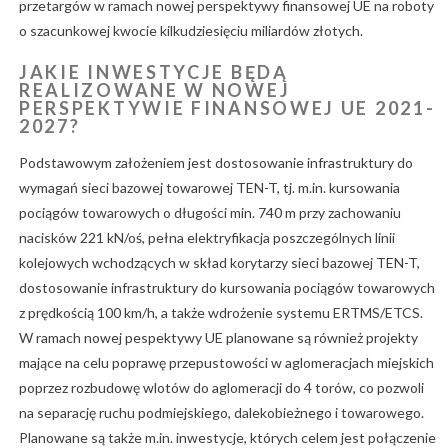
przetargów w ramach nowej perspektywy finansowej UE na roboty
o szacunkowej kwocie kilkudziesięciu miliardów złotych.
JAKIE INWESTYCJE BĘDĄ
REALIZOWANE W NOWEJ
PERSPEKTYWIE FINANSOWEJ UE 2021-
2027?
Podstawowym założeniem jest dostosowanie infrastruktury do
wymagań sieci bazowej towarowej TEN-T, tj. m.in. kursowania
pociągów towarowych o długości min. 740 m przy zachowaniu
nacisków 221 kN/oś, pełna elektryfikacja poszczególnych linii
kolejowych wchodzących w skład korytarzy sieci bazowej TEN-T,
dostosowanie infrastruktury do kursowania pociągów towarowych
z prędkością 100 km/h, a także wdrożenie systemu ERTMS/ETCS.
W ramach nowej pespektywy UE planowane są również projekty
mające na celu poprawę przepustowości w aglomeracjach miejskich
poprzez rozbudowę wlotów do aglomeracji do 4 torów, co pozwoli
na separację ruchu podmiejskiego, dalekobieżnego i towarowego.
Planowane są także m.in. inwestycje, których celem jest połączenie