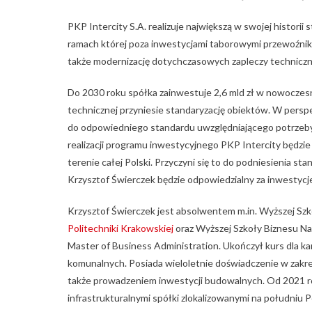
PKP Intercity S.A. realizuje największą w swojej historii
ramach której poza inwestycjami taborowymi przewoźnik p
także modernizację dotychczasowych zapleczy technicz
Do 2030 roku spółka zainwestuje 2,6 mld zł w nowoczesn
technicznej przyniesie standaryzację obiektów. W pers
do odpowiedniego standardu uwzględniającego potrzeby ta
realizacji programu inwestycyjnego PKP Intercity będzi
terenie całej Polski. Przyczyni się to do podniesienia st
Krzysztof Świerczek będzie odpowiedzialny za inwestycje 
Krzysztof Świerczek jest absolwentem m.in. Wyższej Sz
Politechniki Krakowskiej
oraz Wyższej Szkoły Biznesu Nat
Master of Business Administration. Ukończył kurs dla k
komunalnych. Posiada wieloletnie doświadczenie w zakre
także prowadzeniem inwestycji budowalnych. Od 2021 ro
infrastrukturalnymi spółki zlokalizowanymi na południu Po