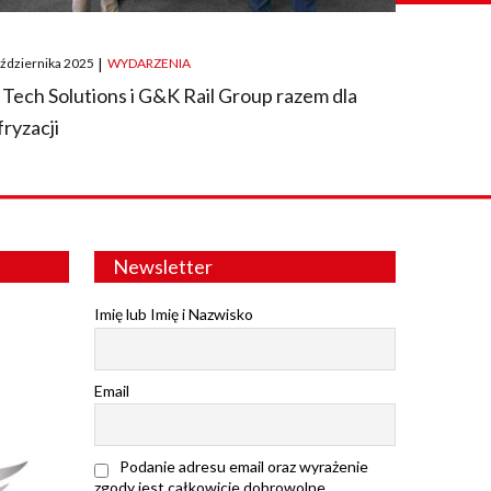
ted
aździernika 2025
|
WYDARZENIA
 Tech Solutions i G&K Rail Group razem dla
fryzacji
Newsletter
Imię lub Imię i Nazwisko
Email
Podanie adresu email oraz wyrażenie
zgody jest całkowicie dobrowolne.