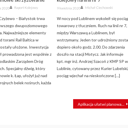
Author
Author
Posted
Raport Kolejowy
Michał Ciechowski
ka 2020
9 kwietnia 2020
on
Czyżewo – Białystok trwa
W nocy pod Lublinem wykoleił się pocią
rwszego dwupoziomowego
towarowy z tłuczniem. Ruch na linii nr 7,
a. Najważniejsze elementy
między Warszawą a Lublinem, był
 torami Rail Baltica w
wstrzymany. Jeden tor udrożniony zosta
zostały ułożone. Inwestycja
dopiero około godz. 2.00. Do zdarzenia
zł prowadzona jest wspólnie z
doszło na stacji Motycz. Jak informuje
Podlaskim Zarządem Dróg
kpt. mgr inż. Andrzej Szacoń z KMP SP 
h. Specjalny dźwig, który
Lublinie, cytowany przez Kurier Lubelski
owie k. Łap, ułożył już nad
pociąg wjechał na nieskończone […]
brojnych belek nośnych, każda
Aplikacja ułatwi planowanie przewozów międzynarodowych