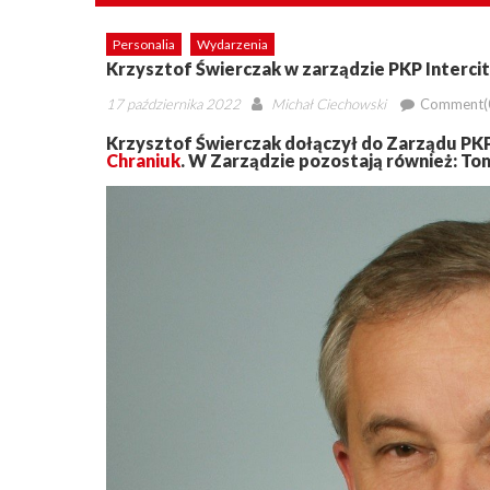
Personalia
Wydarzenia
Krzysztof Świerczak w zarządzie PKP Intercit
Posted
Author
17 października 2022
Michał Ciechowski
Comment(
on
Krzysztof Świerczak dołączył do Zarządu PKP 
Chraniuk
. W Zarządzie pozostają również: To