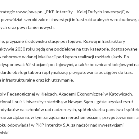
 strategię rozwojową pn. „PKP Intercity – Kolej Dużych Inwestycji”, w
rzewidział szeroki zakres inwestycji infrastrukturalnych w rozbudowę, 
nych oraz powstanie nowych.
e, przyjazne środowisku stacje postojowe. Rozwój infrastruktury
pektywie 2030 roku będą one podzielone na trzy kategorie, dostosowane
borowe w danej lokalizacji pod kątem realizacji rozkładu jazdy. Po
e dysponować 52 stacjami postojowymi, a także bocznicami kolejowymi na
andardu obsługi taboru i optymalizacji przygotowania pociągów do tras.
infrastrukturalne oraz ich utrzymanie.
koły Pedagogicznej w Kielcach, Akademii Ekonomicznej w Katowicach,
ional-Louis University z siedzibą w Nowym Sączu, gdzie uzyskał tytuł
andydatów na członków rad nadzorczych, spółek skarbu państwa i spółek
sie zarządzania, w tym zarządzania nieruchomościami, przygotowaniem, a
ku odpowiadał w PKP Intercity S.A. za nadzór nad inwestycjami
lski.