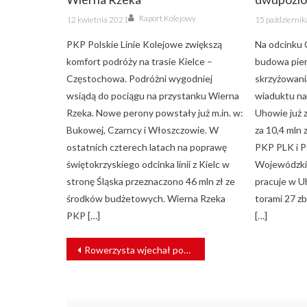
Author
Posted
Posted
Raport Kolejowy
12 kwietnia 2021
15 październi
on
on
PKP Polskie Linie Kolejowe zwiększą
Na odcinku 
komfort podróży na trasie Kielce –
budowa pie
Częstochowa. Podróżni wygodniej
skrzyżowani
wsiądą do pociągu na przystanku Wierna
wiaduktu nad
Rzeka. Nowe perony powstały już m.in. w:
Uhowie już 
Bukowej, Czarncy i Włoszczowie. W
za 10,4 mln 
ostatnich czterech latach na poprawę
PKP PLK i 
świętokrzyskiego odcinka linii z Kielc w
Wojewódzkic
stronę Śląska przeznaczono 46 mln zł ze
pracuje w Uh
środków budżetowych. Wierna Rzeka
torami 27 z
PKP […]
[…]
NAWIGACJA
Rowerzysta wjechał pod pociąg. Zginął na miejscu
WPISU