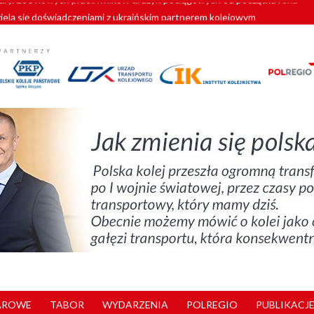
zielą się doświadczeniami z ukraińskim partnerem kolejowym
wej Bydgoszcz Fordon zakończona
zystkie Vectrony na 230 km/h
pociągi od PESA. Sześć nowoczesnych ELF-ów wyjedzie na tory w 202
y. 180 nowych pracowników drużyn pociągowych od początku roku
AROWE
TABOR
WYDARZENIA
POLREGIO
PUBLIKACJE