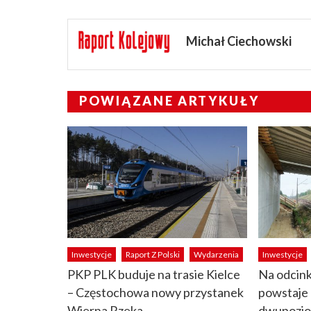
Michał Ciechowski
POWIĄZANE ARTYKUŁY
Inwestycje
Raport Z Polski
Wydarzenia
Inwestycje
PKP PLK buduje na trasie Kielce
Na odcink
– Częstochowa nowy przystanek
powstaje
Wierna Rzeka
dwupozio