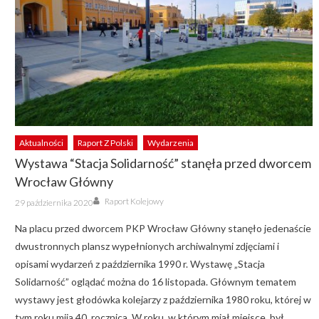
Aktualności
Raport Z Polski
Wydarzenia
Wystawa “Stacja Solidarność” stanęła przed dworcem
Wrocław Główny
Author
Posted
Raport Kolejowy
29 października 2020
on
Na placu przed dworcem PKP Wrocław Główny stanęło jedenaście
dwustronnych plansz wypełnionych archiwalnymi zdjęciami i
opisami wydarzeń z października 1990 r. Wystawę „Stacja
Solidarność” oglądać można do 16 listopada. Głównym tematem
wystawy jest głodówka kolejarzy z października 1980 roku, której w
tym roku mija 40. rocznica. W roku, w którym miał miejsce, był