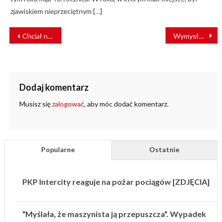
zjawiskiem nieprzeciętnym […]
NAWIGACJA
Chciał nagrać przejazd pociągu. Uwiecznił wypadek [FILM]
Wymysłowo: Ciężarówka wjechała wprost pod pociąg towarowy [VIDEO]
WPISU
Dodaj komentarz
Musisz się
zalogować
, aby móc dodać komentarz.
Popularne
Ostatnie
PKP Intercity reaguje na pożar pociągów [ZDJĘCIA]
“Myślała, że maszynista ją przepuszcza”. Wypadek