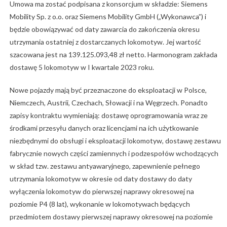
Umowa ma zostać podpisana z konsorcjum w składzie: Siemens
Mobility Sp. z o.o. oraz Siemens Mobility GmbH („Wykonawca”) i
będzie obowiązywać od daty zawarcia do zakończenia okresu
utrzymania ostatniej z dostarczanych lokomotyw. Jej wartość
szacowana jest na 139.125.093,48 zł netto. Harmonogram zakłada
dostawę 5 lokomotyw w I kwartale 2023 roku.
Nowe pojazdy mają być przeznaczone do eksploatacji w Polsce,
Niemczech, Austrii, Czechach, Słowacji i na Węgrzech. Ponadto
zapisy kontraktu wymieniają: dostawę oprogramowania wraz ze
środkami przesyłu danych oraz licencjami na ich użytkowanie
niezbędnymi do obsługi i eksploatacji lokomotyw, dostawę zestawu
fabrycznie nowych części zamiennych i podzespołów wchodzących
w skład tzw. zestawu antyawaryjnego, zapewnienie pełnego
utrzymania lokomotyw w okresie od daty dostawy do daty
wyłączenia lokomotyw do pierwszej naprawy okresowej na
poziomie P4 (8 lat), wykonanie w lokomotywach będących
przedmiotem dostawy pierwszej naprawy okresowej na poziomie