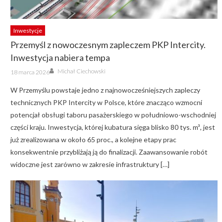
Inwestycje
Przemyśl z nowoczesnym zapleczem PKP Intercity.
Inwestycja nabiera tempa
Author
Posted
Michał Ciechowski
18 marca 2026
on
W Przemyślu powstaje jedno z najnowocześniejszych zapleczy
technicznych PKP Intercity w Polsce, które znacząco wzmocni
potencjał obsługi taboru pasażerskiego w południowo-wschodniej
części kraju. Inwestycja, której kubatura sięga blisko 80 tys. m³, jest
już zrealizowana w około 65 proc., a kolejne etapy prac
konsekwentnie przybliżają ją do finalizacji. Zaawansowanie robót
widoczne jest zarówno w zakresie infrastruktury […]