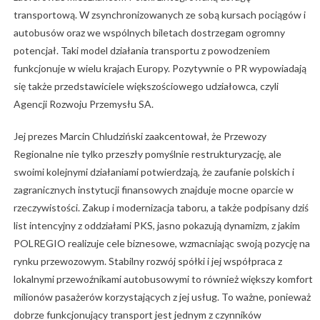
transportową. W zsynchronizowanych ze sobą kursach pociągów i
autobusów oraz we wspólnych biletach dostrzegam ogromny
potencjał. Taki model działania transportu z powodzeniem
funkcjonuje w wielu krajach Europy. Pozytywnie o PR wypowiadają
się także przedstawiciele większościowego udziałowca, czyli
Agencji Rozwoju Przemysłu SA.
Jej prezes Marcin Chludziński zaakcentował, że Przewozy
Regionalne nie tylko przeszły pomyślnie restrukturyzację, ale
swoimi kolejnymi działaniami potwierdzają, że zaufanie polskich i
zagranicznych instytucji finansowych znajduje mocne oparcie w
rzeczywistości. Zakup i modernizacja taboru, a także podpisany dziś
list intencyjny z oddziałami PKS, jasno pokazują dynamizm, z jakim
POLREGIO realizuje cele biznesowe, wzmacniając swoją pozycję na
rynku przewozowym. Stabilny rozwój spółki i jej współpraca z
lokalnymi przewoźnikami autobusowymi to również większy komfort
milionów pasażerów korzystających z jej usług. To ważne, ponieważ
dobrze funkcjonujący transport jest jednym z czynników