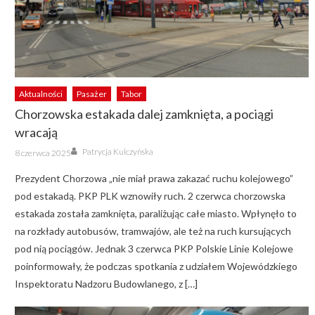
Aktualności
Pasażer
Tabor
Chorzowska estakada dalej zamknięta, a pociągi
wracają
Author
Posted
Patrycja Kulczyńska
8 czerwca 2025
on
Prezydent Chorzowa „nie miał prawa zakazać ruchu kolejowego”
pod estakadą. PKP PLK wznowiły ruch. 2 czerwca chorzowska
estakada została zamknięta, paraliżując całe miasto. Wpłynęło to
na rozkłady autobusów, tramwajów, ale też na ruch kursujących
pod nią pociągów. Jednak 3 czerwca PKP Polskie Linie Kolejowe
poinformowały, że podczas spotkania z udziałem Wojewódzkiego
Inspektoratu Nadzoru Budowlanego, z […]