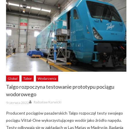
Global
Tabor
Wydarzenia
Talgo rozpoczyna testowanie prototypu pociągu
wodorowego
Author
Posted
Radosław Karwicki
9 czerwca 2022
on
Producent pociągów pasażerskich Talgo rozpoczął testy swojego
pociągu Vittal-One wykorzystującego wodór jako źródło napędu.
Testy odbywają się w zakładach w Las Matas w Madrycie. Badania