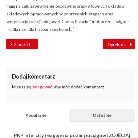
mają na celu zapewnienie poprawnej pracy głównych układów
składowych opracowanych w poprzednich etapach oraz
weryfikację trakcji kolejowej. Carlos Palacio Oriol, prezes Talgo: –
To dla nas i dla hiszpańskiej kolei […]
NAWIGACJA
Z prac UIC-CRTS
Dyrektor IK dołączył do Zarządu IRRB
WPISU
Dodaj komentarz
Musisz się
zalogować
, aby móc dodać komentarz.
Popularne
Ostatnie
PKP Intercity reaguje na pożar pociągów [ZDJĘCIA]