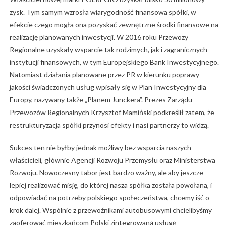
zysk. Tym samym wzrosła wiarygodność finansowa spółki, w
efekcie czego mogła ona pozyskać zewnętrzne środki finansowe na
realizację planowanych inwestycji. W 2016 roku Przewozy
Regionalne uzyskały wsparcie tak rodzimych, jak i zagranicznych
instytucji finansowych, w tym Europejskiego Bank Inwestycyjnego.
Natomiast działania planowane przez PR w kierunku poprawy
jakości świadczonych usług wpisały się w Plan Inwestycyjny dla
Europy, nazywany także „Planem Junckera”. Prezes Zarządu
Przewozów Regionalnych Krzysztof Mamiński podkreślił zatem, że
restrukturyzacja spółki przynosi efekty i nasi partnerzy to widzą.
Sukces ten nie byłby jednak możliwy bez wsparcia naszych
właścicieli, głównie Agencji Rozwoju Przemysłu oraz Ministerstwa
Rozwoju. Nowoczesny tabor jest bardzo ważny, ale aby jeszcze
lepiej realizować misję, do której nasza spółka została powołana, i
odpowiadać na potrzeby polskiego społeczeństwa, chcemy iść o
krok dalej. Wspólnie z przewoźnikami autobusowymi chcielibyśmy
zaoferować mieszkańcom Polski zintegrowaną usługę