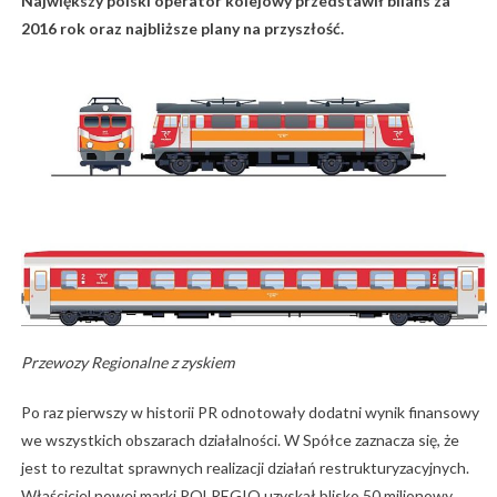
Największy polski operator kolejowy przedstawił bilans za
2016 rok oraz najbliższe plany na przyszłość.
Przewozy Regionalne z zyskiem
Po raz pierwszy w historii PR odnotowały dodatni wynik finansowy
we wszystkich obszarach działalności. W Spółce zaznacza się, że
jest to rezultat sprawnych realizacji działań restrukturyzacyjnych.
Właściciel nowej marki POLREGIO uzyskał blisko 50 milionowy