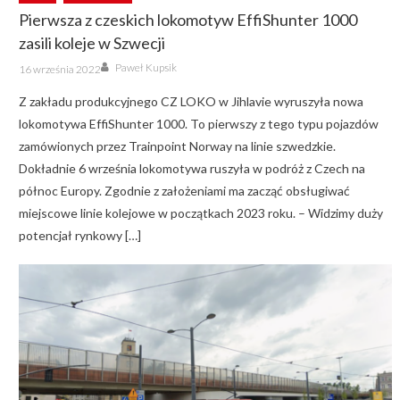
Pierwsza z czeskich lokomotyw EffiShunter 1000
zasili koleje w Szwecji
Author
Posted
Paweł Kupsik
16 września 2022
on
Z zakładu produkcyjnego CZ LOKO w Jihlavie wyruszyła nowa
lokomotywa EffiShunter 1000. To pierwszy z tego typu pojazdów
zamówionych przez Trainpoint Norway na linie szwedzkie.
Dokładnie 6 września lokomotywa ruszyła w podróż z Czech na
północ Europy. Zgodnie z założeniami ma zacząć obsługiwać
miejscowe linie kolejowe w początkach 2023 roku. – Widzimy duży
potencjał rynkowy […]