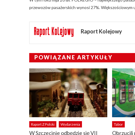
przewozów pasażerskich wynosi 27%. Większościowym ud
Raport Kolejowy
POWIĄZANE ARTYKUŁY
Raport Z Polski
Wydarzenia
Tabor
W Szczecinie odbędzie się VII
Obrzucili 