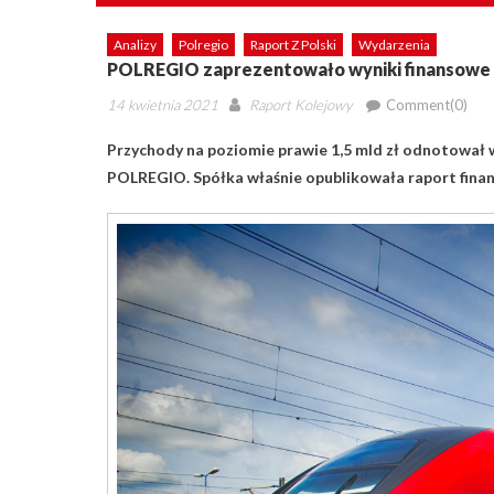
Analizy
Polregio
Raport Z Polski
Wydarzenia
POLREGIO zaprezentowało wyniki finansowe 
Posted
Author
14 kwietnia 2021
Raport Kolejowy
Comment(0)
on
Przychody na poziomie prawie 1,5 mld zł odnotował 
POLREGIO. Spółka właśnie opublikowała raport finan