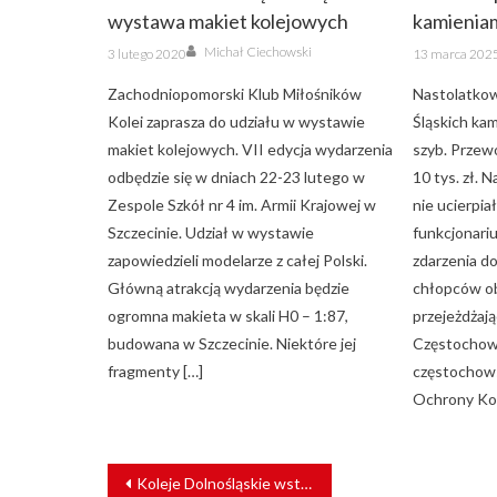
wystawa makiet kolejowych
kamieniam
Author
Posted
Posted
Michał Ciechowski
3 lutego 2020
13 marca 202
on
on
Zachodniopomorski Klub Miłośników
Nastolatkowi
Kolei zaprasza do udziału w wystawie
Śląskich kam
makiet kolejowych. VII edycja wydarzenia
szyb. Przew
odbędzie się w dniach 22-23 lutego w
10 tys. zł. 
Zespole Szkół nr 4 im. Armii Krajowej w
nie ucierpia
Szczecinie. Udział w wystawie
funkcjonari
zapowiedzieli modelarze z całej Polski.
zdarzenia d
Główną atrakcją wydarzenia będzie
chłopców ob
ogromna makieta w skali H0 – 1:87,
przejeżdżają
budowana w Szczecinie. Niektóre jej
Częstochowy
fragmenty […]
częstochows
Ochrony Kol
NAWIGACJA
Koleje Dolnośląskie wstrzymują sezonowe połączenia do Czech
WPISU