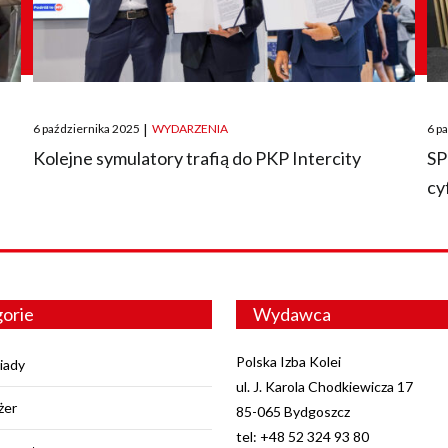
Posted
Pos
6 października 2025
|
WYDARZENIA
6 p
on
on
O
Kolejne symulatory trafią do PKP Intercity
SP
cy
orie
Wydawca
Polska Izba Kolei
iady
ul. J. Karola Chodkiewicza 17
żer
85-065 Bydgoszcz
tel: +48 52 324 93 80