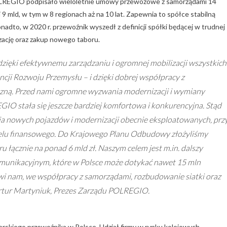
. POLREGIO podpisało wieloletnie umowy przewozowe z samorządami 14
 mld, w tym w 8 regionach aż na 10 lat. Zapewnia to spółce stabilną
to, w 2020 r. przewoźnik wyszedł z definicji spółki będącej w trudnej
zację oraz zakup nowego taboru.
ięki efektywnemu zarządzaniu i ogromnej mobilizacji wszystkich
ncji Rozwoju Przemysłu – i dzięki dobrej współpracy z
zną. Przed nami ogromne wyzwania modernizacji i wymiany
IO stała się jeszcze bardziej komfortowa i konkurencyjna. Stąd
a nowych pojazdów i modernizacji obecnie eksploatowanych, prz
elu finansowego. Do Krajowego Planu Odbudowy złożyliśmy
u łącznie na ponad 6 mld zł. Naszym celem jest m.in. dalszy
omunikacyjnym, które w Polsce może dotykać nawet 15 mln
i nam, we współpracy z samorządami, rozbudowanie siatki oraz
Artur Martyniuk, Prezes Zarządu POLREGIO.
rskiego przewoźnika w Polsce. Udział firmy w rynku kolejowych