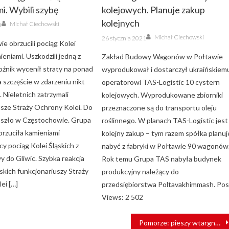
i. Wybili szybę
kolejowych. Planuje zakup
Author
kolejnych
Michał Ciechowski
5
Author
Posted
Michał Ciechowski
26 stycznia 2021
on
e obrzucili pociąg Kolei
ieniami. Uszkodzili jedną z
Zakład Budowy Wagonów w Połtawie
oźnik wycenił straty na ponad
wyprodukował i dostarczył ukraińskiem
Na szczęście w zdarzeniu nikt
operatorowi TAS-Logistic 10 cystern
ł. Nieletnich zatrzymali
kolejowych. Wyprodukowane zbiorniki
usze Straży Ochrony Kolei. Do
przeznaczone są do transportu oleju
oszło w Częstochowie. Grupa
roślinnego. W planach TAS-Logistic jest
rzuciła kamieniami
kolejny zakup – tym razem spółka planuj
cy pociąg Kolei Śląskich z
nabyć z fabryki w Połtawie 90 wagonów
 do Gliwic. Szybka reakcja
Rok temu Grupa TAS nabyła budynek
kich funkcjonariuszy Straży
produkcyjny należący do
ei […]
przedsiębiorstwa Poltavakhimmash. Pos
Views: 2 502
Pomorze: pieszy wtargnął pod pociąg. Poniósł śmierć na miejscu