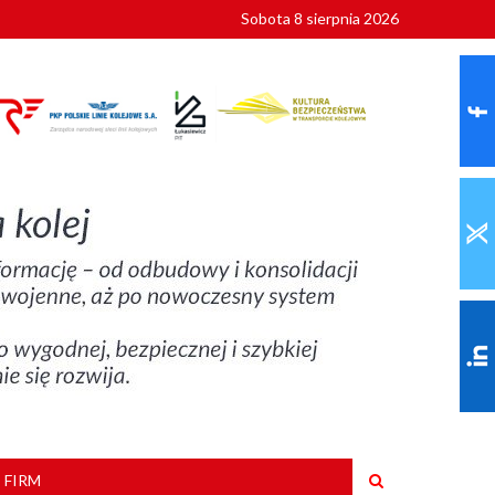
Sobota 8 sierpnia 2026
ionalnych
szkoły
 FIRM