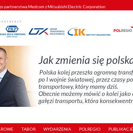
o partnerstwa Medcom z Mitsubishi Electric Corporation
tnerem „Lata na Dolnym Śląsku”. We Wrocławiu rusza weekend pełen reg
pomorskie znów szuka dostawcy nowych EZT
ach kolejowych w północnej Wielkopolsce. Łatwiejsze dojazdy do pracy i 
nuje nowe standardy kategoryzacji dworców
AROWE
TABOR
WYDARZENIA
POLREGIO
PUBLIKACJE