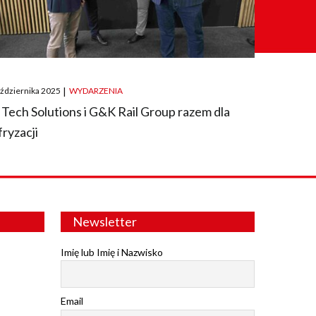
ted
aździernika 2025
|
WYDARZENIA
 Tech Solutions i G&K Rail Group razem dla
fryzacji
Newsletter
Imię lub Imię i Nazwisko
Email