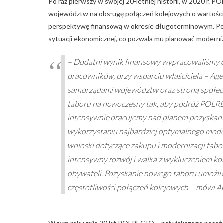
Po raz pierwszy w swojej 20-letniej historii, w 2020 r
województw na obsługę połączeń kolejowych o wartości 9
perspektywę finansową w okresie długoterminowym. Ponad
sytuacji ekonomicznej, co pozwala mu planować moderni
– Dodatni wynik finansowy wypracowaliśmy dz
pracowników, przy wsparciu właściciela – Age
samorządami województw oraz stroną społec
taboru na nowoczesny tak, aby podróż POLREG
intensywnie pracujemy nad planem pozyskani
wykorzystaniu najbardziej optymalnego mod
wnioski dotyczące zakupu i modernizacji tabor
intensywny rozwój i walka z wykluczeniem k
obywateli. Pozyskanie nowego taboru umożliw
częstotliwości połączeń kolejowych – mówi 
W tym roku mija 20 lat POLREGIO – największego pasaże