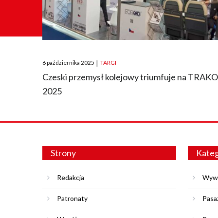
Posted
6 października 2025
|
TARGI
on
Czeski przemysł kolejowy triumfuje na TRAK
2025
Strony
Kateg
Redakcja
Wyw
Patronaty
Pasa