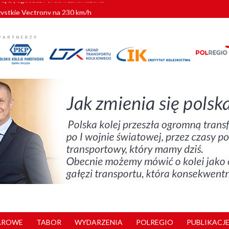
zystkie Vectrony na 230 km/h
pociągi od PESA. Sześć nowoczesnych ELF-ów wyjedzie na tory w 202
c dla GySEV gotowe
 alkoholu i wjeżdżają na tory
wej Bydgoszcz Fordon zakończona
AROWE
TABOR
WYDARZENIA
POLREGIO
PUBLIKACJE