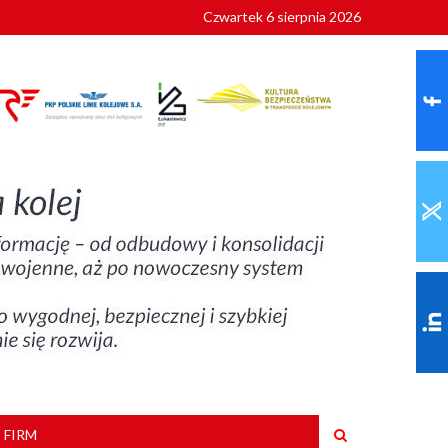
Czwartek 6 sierpnia 2026
9 roku
 FIRM