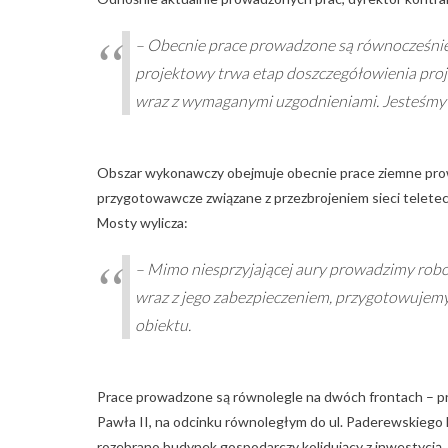
– Obecnie prace prowadzone są równocześni
projektowy trwa etap doszczegółowienia pro
wraz z wymaganymi uzgodnieniami. Jesteśmy r
Obszar wykonawczy obejmuje obecnie prace ziemne prowa
przygotowawcze związane z przezbrojeniem sieci teletec
Mosty wylicza:
– Mimo niesprzyjającej aury prowadzimy robo
wraz z jego zabezpieczeniem, przygotowujemy
obiektu.
Prace prowadzone są równolegle na dwóch frontach – prz
Pawła II, na odcinku równoległym do ul. Paderewskiego
rozebrano budynek gospodarczy kolidujący z inwestycją.