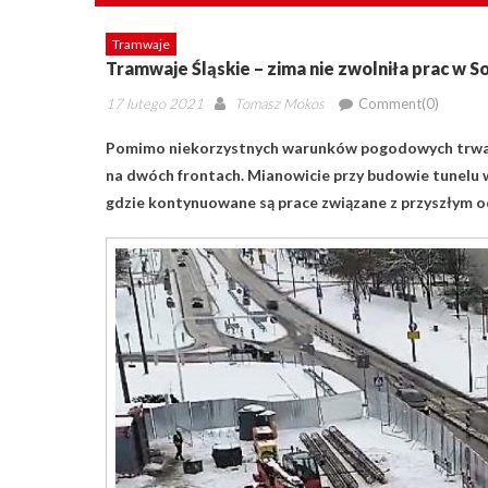
Tramwaje
Tramwaje Śląskie – zima nie zwolniła prac w 
Posted
Author
17 lutego 2021
Tomasz Mokos
Comment(0)
on
Pomimo niekorzystnych warunków pogodowych trwają
na dwóch frontach. Mianowicie przy budowie tunelu w 
gdzie kontynuowane są prace związane z przyszłym 