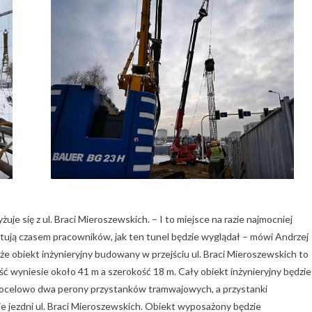
żuje się z ul. Braci Mieroszewskich. – I to miejsce na razie najmocniej
tują czasem pracowników, jak ten tunel będzie wyglądał – mówi Andrzej
 że obiekt inżynieryjny budowany w przejściu ul. Braci Mieroszewskich to
ość wyniesie około 41 m a szerokość 18 m. Cały obiekt inżynieryjny będzie
ę docelowo dwa perony przystanków tramwajowych, a przystanki
 jezdni ul. Braci Mieroszewskich. Obiekt wyposażony będzie