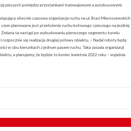
cję pieszych pomiędzy przystankami tramwajowymi a autobusowymi.
iązująca obecnie czasowa organizacja ruchu na ul. Braci Mieroszewskich
po czym planowane jest przełożenie ruchu kołowego i pieszego na jezdnię
. Zmiana ta nastąpi po wybudowaniu pierwszego segmentu tunelu
rozpocznie się realizacja drugiej połowy obiektu. – Nadal roboty będą
ości w obu kierunkach z jednym pasem ruchu. Taka zasada organizacji
ektu, a planujemy, że będzie to koniec kwietnia 2022 roku – wyjaśnia