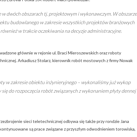
e w dwóch obszarach tj. projektowym i wykonawczym. W obszarze
jektu budowlanego w zakresie wszystkich projektów branżowych
ównież w trakcie oczekiwania na decyzje administracyjne.
dzone głównie w rejonie ul. Braci Mieroszewskich oraz roboty
hnicznej. Arkadiusz Stolarz, kierownik robót mostowych z firmy Nowak
ty w zakresie obiektu inżynieryjnego – wykonaliśmy już wykop
 się do rozpoczęcia robót związanych z wykonaniem płyty dennej
ezbrojenie sieci teletechnicznej odbywa się także przy rondzie Jana
 kontynuowane są prace związane z przyszłym odwodnieniem torowiska,