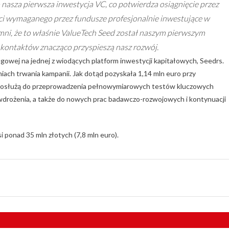
o nasza pierwsza inwestycja VC, co potwierdza osiągnięcie przez
ci wymaganego przez fundusze profesjonalnie inwestujące w
mni, że to właśnie ValueTech Seed został naszym pierwszym
 kontaktów znacząco przyspieszą nasz rozwój.
gowej na jednej z wiodących platform inwestycji kapitałowych, Seedrs.
dniach trwania kampanii. Jak dotąd pozyskała 1,14 mln euro przy
posłużą do przeprowadzenia pełnowymiarowych testów kluczowych
drożenia, a także do nowych prac badawczo-rozwojowych i kontynuacji
ponad 35 mln złotych (7,8 mln euro).