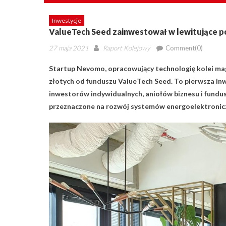
Inwestycje
ValueTech Seed zainwestował w lewitujące p
Posted
Author
27 maja 2021
Raport Kolejowy
Comment(0)
on
Startup Nevomo, opracowujący technologię kolei magn
złotych od funduszu ValueTech Seed. To pierwsza inw
inwestorów indywidualnych, aniołów biznesu i fundusz
przeznaczone na rozwój systemów energoelektroniczn