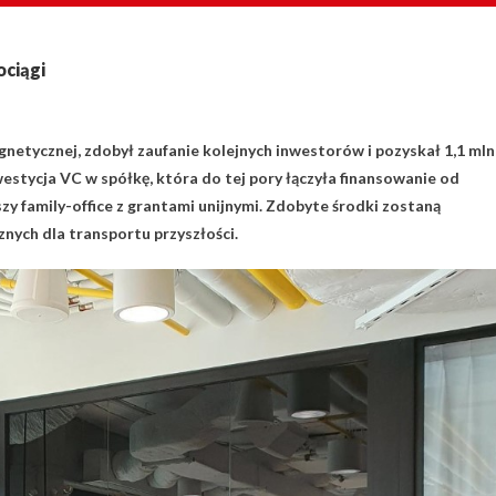
ociągi
etycznej, zdobył zaufanie kolejnych inwestorów i pozyskał 1,1 mln
estycja VC w spółkę, która do tej pory łączyła finansowanie od
y family-office z grantami unijnymi. Zdobyte środki zostaną
ych dla transportu przyszłości.