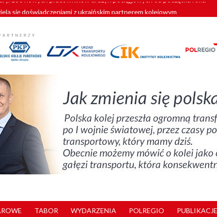
zielą się doświadczeniami z ukraińskim partnerem kolejowym
wej Bydgoszcz Fordon zakończona
zystkie Vectrony na 230 km/h
pociągi od PESA. Sześć nowoczesnych ELF-ów wyjedzie na tory w 202
y. 180 nowych pracowników drużyn pociągowych od początku roku
AROWE
TABOR
WYDARZENIA
POLREGIO
PUBLIKACJE