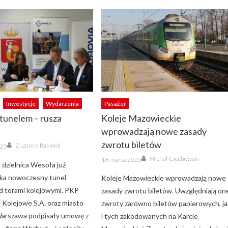
Inwestycje
Wydarzenia
Pasażer
tunelem – rusza
Koleje Mazowieckie
wprowadzają nowe zasady
Author
zwrotu biletów
Zuzanna Rabinek
025
Author
Posted
Michał Ciechowski
18 marca 2020
on
dzielnica Wesoła już
ka nowoczesny tunel
Koleje Mazowieckie wprowadzają nowe
 torami kolejowymi. PKP
zasady zwrotu biletów. Uwzględniają on
e Kolejowe S.A. oraz miasto
zwroty zarówno biletów papierowych, ja
Warszawa podpisały umowę z
i tych zakodowanych na Karcie