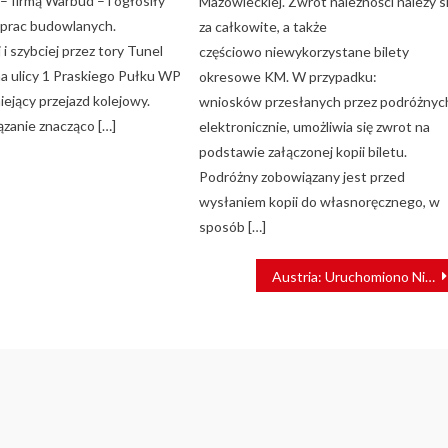
 firmą Warbud – i ogłosiły
Mazowieckiej. Zwrot należności należy s
 prac budowlanych.
za całkowite, a także
 i szybciej przez tory Tunel
częściowo niewykorzystane bilety
a ulicy 1 Praskiego Pułku WP
okresowe KM. W przypadku:
niejący przejazd kolejowy.
wniosków przesłanych przez podróżnyc
zanie znacząco […]
elektronicznie, umożliwia się zwrot na
podstawie załączonej kopii biletu.
Podróżny zobowiązany jest przed
wysłaniem kopii do własnoręcznego, w
sposób […]
Austria: Uruchomiono Nightjet z Wiednia do Amsterdamu