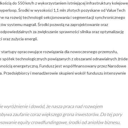
kością do 550 km/h z wykorzystaniem istniejącej infrastruktury kolejowej
hyperloop. Środki w wysokości 1,1 mln złotych pozyskane od ValueTech
e na rozwój technologii sekcjonowania i segmentacji synchronicznego
ntów systemu magrail. Środki pozwolą na zaprojektowanie oraz
powiedzialnych za zwiększanie sprawności silnika oraz optymalizację
 oraz zużycia energii.
y startupy opracowujące rozwiązania dla nowoczesnego przemysłu,
ście spółek technologicznych powiązanych z obszarami odnawialnych źróde
tywnością energetyczną. Fundusz jest współfinansowany przez Narodowe
. Przedsiębiorcy i menadżerowie skupieni wokół funduszu intensywnie
kie wyróżnienie i dowód, że nasza praca nad rozwojem
dobywa zaufanie coraz większego grona inwestorów.
Do tej pory
ansowanie equity crowdfundingowe, środki od aniołów biznesu,