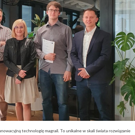
nnowacyjną technologię magrail. To unikalne w skali świata rozwiązanie