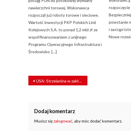
wykonawcą –
pociąg PUN do potokowej wymiany
rozpoczęcie
nawierzchni torowej. Wykonawca
Bezpieczniej
rozpoczął już roboty torowe i sieciowe.
powstanie n
Wartość inwestycji PKP Polskich Linii
i zastąpi ist
Kolejowych S.A. to ponad 1,2 mld zł ze
Nowe rozwią
współfinansowaniem z unijnego
Programu Operacyjnego Infrastruktura i
Środowisko. […]
NAWIGACJA
USA: Strzelanina w zakładzie VTA
WPISU
Dodaj komentarz
Musisz się
zalogować
, aby móc dodać komentarz.