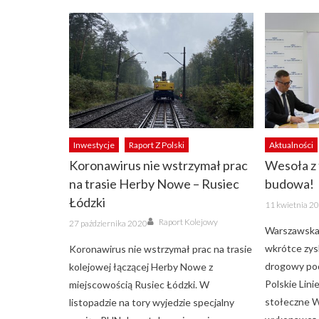
Inwestycje
Raport Z Polski
Aktualności
Koronawirus nie wstrzymał prac
Wesoła z 
na trasie Herby Nowe – Rusiec
budowa!
Łódzki
Posted
11 kwietnia 2
on
Author
Posted
Raport Kolejowy
27 października 2020
on
Warszawska 
wkrótce zys
Koronawirus nie wstrzymał prac na trasie
drogowy pod
kolejowej łączącej Herby Nowe z
Polskie Lini
miejscowością Rusiec Łódzki. W
stołeczne 
listopadzie na tory wyjedzie specjalny