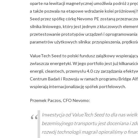
oparte na lewitacji magnetycznej umożliwia podróż z pręd
a także pozwala na etapowe wdrażanie kolei próżniowej 
Seed przez spółkę córkę Nevomo PE zostaną przeznaczon
silnika liniowego, który jest jednym z kluczowych eleme
przetestowanie prototypów urządzeń i oprogramowania od
parametrów użytkowych silnika: przyspieszenia, prędkości
ValueTech Seed to polski fundusz zalążkowy wspierając
zwłaszcza energetyki. W jego portfolio jest już kilkana
energii, cleantech, przemysłu 4.0 czy zarządzania efek
Centrum Badań i Rozwoju w ramach programu Bridge Alfa
wspierają internacjonalizację spółek portfelowych.
Przemek Paczos, CFO Nevomo:
Inwestycja od ValueTech Seed to dla nas wiel
bezemisyjnego transportu jest doceniana i z
rozwój technologii magrail opieraliśmy o fin