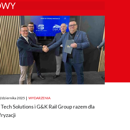
OWY
ted
aździernika 2025
|
WYDARZENIA
 Tech Solutions i G&K Rail Group razem dla
fryzacji