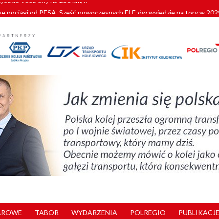
pociągi od PESA. Sześć nowoczesnych ELF-ów wyjedzie na tory w 202
c dla GySEV gotowe
 alkoholu i wjeżdżają na tory
 Przemyśla
zystkie Vectrony na 230 km/h
AROWE
TABOR
WYDARZENIA
POLREGIO
PUBLIKACJE