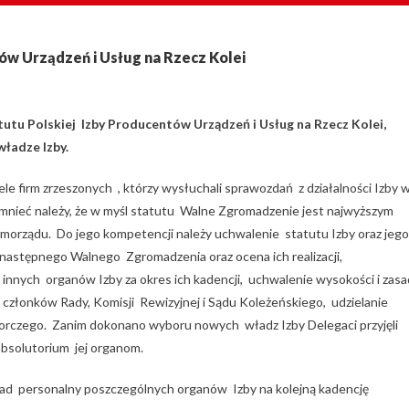
w Urządzeń i Usług na Rzecz Kolei
tatutu Polskiej Izby Producentów Urządzeń i Usług na Rzecz Kolei,
ładze Izby.
le firm zrzeszonych , którzy wysłuchali sprawozdań z działalności Izby 
pomnieć należy, że w myśl statutu Walne Zgromadzenie jest najwyższym
orządu. Do jego kompetencji należy uchwalenie statutu Izby oraz jego
 następnego Walnego Zgromadzenia oraz ocena ich realizacji,
 innych organów Izby za okres ich kadencji, uchwalenie wysokości i zasa
członków Rady, Komisji Rewizyjnej i Sądu Koleżeńskiego, udzielanie
orczego. Zanim dokonano wyboru nowych władz Izby Delegaci przyjęli
 absolutorium jej organom.
d personalny poszczególnych organów Izby na kolejną kadencję