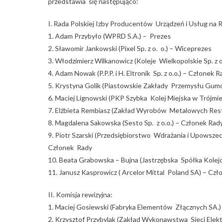
przedstawia się następująco:
I. Rada Polskiej Izby Producentów Urządzeń i Usług na R
1. Adam Przybyło (WPRD S.A.) – Prezes
2. Sławomir Jankowski (Pixel Sp. z o. o.) – Wiceprezes
3. Włodzimierz Wilkanowicz (Koleje Wielkopolskie Sp. z o
4. Adam Nowak (P.P.P. i H. Eltronik Sp. z o.o.) – Członek 
5. Krystyna Golik (Piastowskie Zakłady Przemysłu Gum
6. Maciej Lignowski (PKP Szybka Kolej Miejska w Trójmieś
7. Elżbieta Rembiasz (Zakład Wyrobów Metalowych Rest
8. Magdalena Sakowska (Sesto Sp. z o.o.) – Członek Rad
9. Piotr Szarski (Przedsiębiorstwo Wdrażania i Upowsze
Członek Rady
10. Beata Grabowska – Bujna (Jastrzębska Spółka Kolejo
11. Janusz Kasprowicz ( Arcelor Mittal Poland SA) – Cz
II. Komisja rewizyjna:
1. Maciej Gosiewski (Fabryka Elementów Złącznych SA.)
2. Krzysztof Przybylak (Zakład Wykonawstwa Sieci Elektr