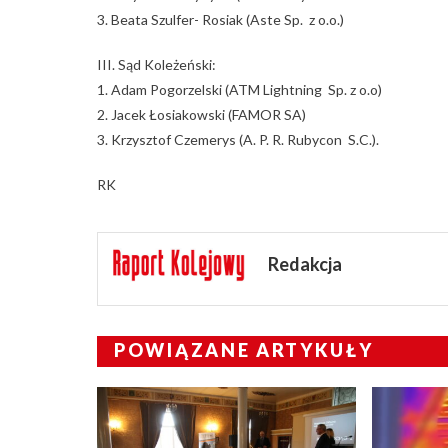
3. Beata Szulfer- Rosiak (Aste Sp. z o.o.)
III. Sąd Koleżeński:
1. Adam Pogorzelski (ATM Lightning Sp. z o.o)
2. Jacek Łosiakowski (FAMOR SA)
3. Krzysztof Czemerys (A. P. R. Rubycon S.C.).
RK
Redakcja
POWIĄZANE ARTYKUŁY