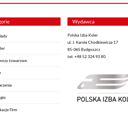
orie
Wydawca
Polska Izba Kolei
iady
ul. J. Karola Chodkiewicza 17
żer
85-065 Bydgoszcz
tel: +48 52 324 93 80
wozy towarowe
r
rzenia
egio
kacje Firm