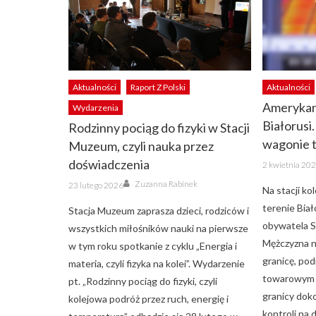
Aktualności
Raport Z Polski
Aktualności
Amerykan
Wydarzenia
Białorusi
Rodzinny pociąg do fizyki w Stacji
wagonie
Muzeum, czyli nauka przez
Posted
doświadczenia
2 kwietnia 20
on
Author
Posted
Zuzanna Rabinek
23 lutego 2026
Na stacji k
on
terenie Biał
Stacja Muzeum zaprasza dzieci, rodziców i
obywatela 
wszystkich miłośników nauki na pierwsze
Mężczyzna n
w tym roku spotkanie z cyklu „Energia i
granicę, po
materia, czyli fizyka na kolei”. Wydarzenie
towarowym z
pt. „Rodzinny pociąg do fizyki, czyli
granicy doko
kolejowa podróż przez ruch, energię i
kontroli na