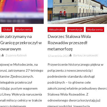
Global
Wydarzenia
Aktualności
Inwestycje
Wydarzenia
in zatrzymany na
Dworzec Stalowa Wola
. Granicę przekroczył w
Rozwadów przeszedł
 towarowym
metamorfozę
Author
Author
Posted
Zuzanna Rabinek
Bartosz Jerzakowski
25
12 września 2023
on
olejowej w Mołodecznie, na
Przywrócenie historycznego piękna w
orusi, zatrzymano 27-letniego
połączeniu z nowoczesnością i
Stanów Zjednoczonych.
podniesienie standardu obsługi
ielegalnie przekroczył
podróżnych – to główne cele
dróżując pustym wagonem
zakończonej właśnie przebudowy dwor
 Litwy. Wykrycia naruszenia
Stalowa Wola Rozwadów. Z
nali mińscy celnicy w trakcie
odnowionego dworca korzystają już
 dworcu kolejowym.
pierwsi podróżni. Inwestycja