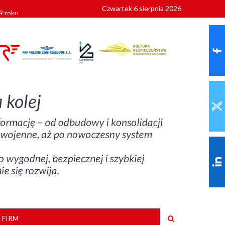
Czwartek 6 sierpnia 2026
9 roku
 FIRM