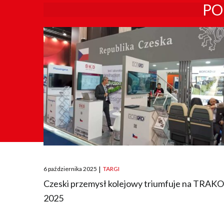
PO
Posted
6 października 2025
|
TARGI
on
Czeski przemysł kolejowy triumfuje na TRAK
2025