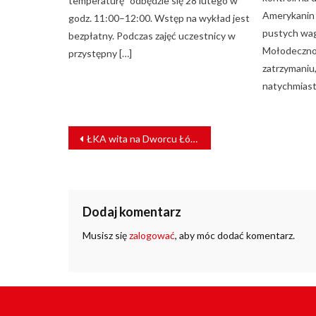
temperaturę” odbędzie się 28 lutego w
Amerykanin 
godz. 11:00–12:00. Wstęp na wykład jest
pustych wag
bezpłatny. Podczas zajęć uczestnicy w
Mołodeczno”
przystępny […]
zatrzymaniu
natychmiast
NAWIGACJA
ŁKA wita na Dworcu Łódź Fabryczna
WPISU
Dodaj komentarz
Musisz się
zalogować
, aby móc dodać komentarz.