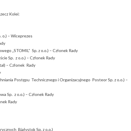
zecz Kolei:
. o.) – Wiceprezes
Rady
owego „STOMIL” Sp. z o.o.) – Członek Rady
cie Sp. z o.o.) – Członek Rady
al) – Członek Rady
y
chniania Postępu Technicznego i Organizacyjnego Posteor Sp. z o.o.) –
wa Sp. z o.o.) – Członek Rady
łonek Rady
ycznych Białystok Sp. z o.o.)