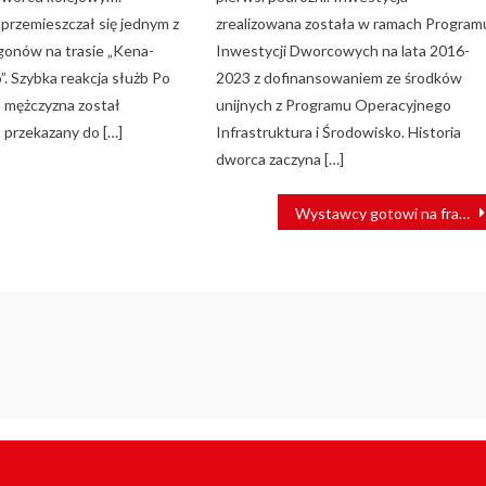
przemieszczał się jednym z
zrealizowana została w ramach Program
onów na trasie „Kena-
Inwestycji Dworcowych na lata 2016-
. Szybka reakcja służb Po
2023 z dofinansowaniem ze środków
, mężczyzna został
unijnych z Programu Operacyjnego
 przekazany do […]
Infrastruktura i Środowisko. Historia
dworca zaczyna […]
Wystawcy gotowi na francuskie targi technologii kolejowej