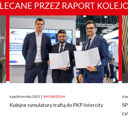
LECANE PRZEZ RAPORT KOLEJ
Posted
Pos
6 października 2025
|
WYDARZENIA
6 p
on
on
O
Kolejne symulatory trafią do PKP Intercity
SP
cy