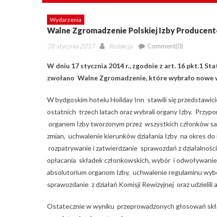
Wydarzenia
Walne Zgromadzenie Polskiej Izby Producentó
Posted
Author
28 stycznia 2017
Redakcja
Comment(0)
on
W dniu 17 stycznia 2014 r., zgodnie z art. 16 pkt.1 S
zwołano Walne Zgromadzenie, które wybrało nowe w
W bydgoskim hotelu Hoilday Inn stawili się przedstawicie
ostatnich trzech latach oraz wybrali organy Izby. Przy
organem Izby tworzonym przez wszystkich członków sam
zmian, uchwalenie kierunków działania Izby na okres do
rozpatrywanie i zatwierdzanie sprawozdań z działalności
opłacania składek członkowskich, wybór i odwoływanie 
absolutorium organom Izby, uchwalenie regulaminu wyb
sprawozdanie z działań Komisji Rewizyjnej oraz udzielili
Ostatecznie w wyniku przeprowadzonych głosowań skła