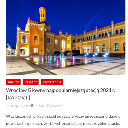
Analizy
Pasażer
Wydarzenia
Wrocław Główny najpopularniejszą stacją 2021 r.
[RAPORT]
Author
Posted
Michał Ciechowski
11 sierpnia 2022
on
W załączonych plikach Excel po raz pierwszy umieszczono dane o
powiatach i gminach, w których znajdują się poszczególne stacje.