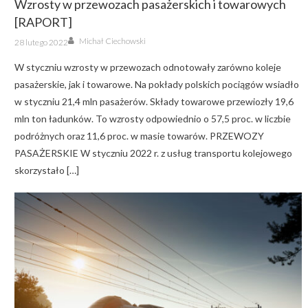
Wzrosty w przewozach pasażerskich i towarowych
[RAPORT]
Author
Posted
Michał Ciechowski
28 lutego 2022
on
W styczniu wzrosty w przewozach odnotowały zarówno koleje
pasażerskie, jak i towarowe. Na pokłady polskich pociągów wsiadło
w styczniu 21,4 mln pasażerów. Składy towarowe przewiozły 19,6
mln ton ładunków. To wzrosty odpowiednio o 57,5 proc. w liczbie
podróżnych oraz 11,6 proc. w masie towarów. PRZEWOZY
PASAŻERSKIE W styczniu 2022 r. z usług transportu kolejowego
skorzystało […]