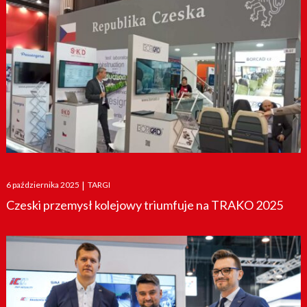
Posted
6 października 2025
|
TARGI
on
Czeski przemysł kolejowy triumfuje na TRAKO 2025