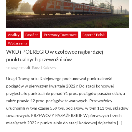
Analizy
Pasażer
Przewozy Towarowe
Raport Z Polski
Wydarzenia
WKD i POLREGIO w czołówce najbardziej
punktualnych przewoźników
Author
Posted
Raport Kolejowy
20 maja 2022
on
Urząd Transportu Kolejowego podsumował punktualność
pociągów w pierwszym kwartale 2022 r. Do stacji końcowej
przyjechało punktualnie ponad 91 proc. pociągów pasażerskich, a
także prawie 42 proc. pociągów towarowych. Przewoźnicy
uruchomili w tym czasie 559 tys. pociągów, w tym 111 tys. składów
towarowych. PRZEWOZY PASAŻERSKIE W pierwszych trzech
miesiącach 2022 r. punktualnie do stacji końcowej dojechało […]