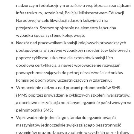
nadzorczym i edukacyjnym oraz ścisła współpraca z zarządcami
infrastruktury, uczelniami, Policją i Ministerstwem Edukacji
Narodowej w celu likwidacji zdarzeń kolizyjnych na
przejazdach. Szersze spojrzenie na elementy łańcucha
wypadku spoza systemu kolejowego;
Nadzór nad pracownikami komisji kolejowych prowadzących
postępowania w sprawie wypadków i incydentów kolejowych
poprzez cykliczne szkolenia dla członków komisji i ich
docelowa certyfikacja, a nawet wprowadzenie rozwiązań
prawnych zmierzających do pełnej niezależności członków
komisji od podmiotów uczestniczących w zdarzeniu;
Wzmocnienie nadzoru nad pracami pełnomocników SMS
i MMS poprzez prowadzenie cyklicznych szkoleń i warsztatów,
a docelowo certyfikacja po zdanym egzaminie państwowym na
pełnomocnika SMS;
Wprowadzenie jednolitego standardu egzaminowania
maszynistów jednocześnie zwiększającego bezstronność
egzaminów oraz budzącego zaufanie wszystkich uczestników