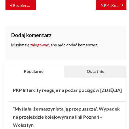
NAWIGACJA
Bezpieczna aparatura elektryczna niskiego napięcia – aktualne wyzwanie dla całego rynku aparatury elektrycznej w Europie
NPP „Korporacja KRT” – lider w swojej branży!
WPISU
Dodaj komentarz
Musisz się
zalogować
, aby móc dodać komentarz.
Popularne
Ostatnie
PKP Intercity reaguje na pożar pociągów [ZDJĘCIA]
“Myślała, że maszynista ją przepuszcza”. Wypadek
na przejeździe kolejowym na linii Poznań –
Wolsztyn