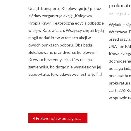
prokurat
Urząd Transportu Kolejowego już po raz
Posted
22 lutego 202
siódmy zorganizuje akcję „Kolejowa
on
Kropla Krwi”. Tegoroczna edycja odbędzie
Wykoleił się
w się w Katowicach. Wszyscy chętni będą
Warszawa. D
mogli oddać krew w ramach akcji w
przed przyj
dwóch punktach poboru. Oba będą
USA Joe Bid
zlokalizowane przy dworcu kolejowym.
Kowelskiego
Krew to bezcenny lek, który nie ma
dochodzenie
zamiennika, bo dotąd nie wynaleziono jej
pociągu jad
substytutu. Krwiodawstwo jest więc […]
przekazała 
prokuratura
z art. 276 K
w sprawie n
NAWIGACJA
Frekwencja w pociągach pasażerskich niższa, niż we wrześniu
WPISU