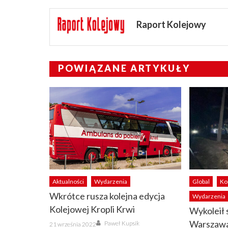
Raport Kolejowy
POWIĄZANE ARTYKUŁY
Aktualności
Wydarzenia
Global
Ko
Wkrótce rusza kolejna edycja
Wydarzenia
Kolejowej Kropli Krwi
Wykoleił 
Author
Posted
Warszawa
Paweł Kupsik
21 września 2022
on