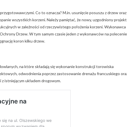
przygotowawczymi. Co to oznacza? M.in. usunięcie posuszu z drzew oraz
opanie wszystkich korzeni. Należy pamiętać, że nowy, uzgodniony projekt
ukcyjnych w zależności od rzeczywistego położenia korzeni. Wykonawca
ie Ochrony Drzew. W tym samym czasie jeden z wykonawców na polecenie
ęgnację koron kilku drzew.
owlanych, na które składają się wykonanie konstrukcji torowiska
ktowych, odwodnienia poprzez zastosowanie drenażu francuskiego ora
zji z istniejącym układem drogowym.