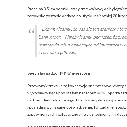
Prace na 3,5 km odcinku trasy tramwajowej od byłejzajezdn
torowisko zostanie oddane do użytku najpóźniej 28 lute
– Liczymy jednak, że uda się ten graniczny t
Balawejder. – Należy jednak pamiętać, że prac
realizacyjnych, niezależnych od inwestora i
prace się wydłużają.
Specjalny nadzór MPK/inwestora
Przewoźnik traktuje tę inwestycję priorytetowo, dlat
wykonawcy będą pod stałym nadzorem MPK. Spółka zatr
nadzoru dendrologicznego, którzy specjalizują się w i
i posiadają wymagane doświadczenie. Ich zadaniem będz
zapewnienie ich realizacji zgodnie z uzgodnieniami i de
Na początek prace przygotowawcze