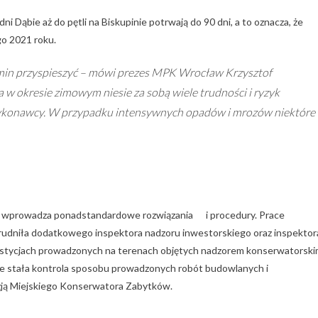
i Dąbie aż do pętli na Biskupinie potrwają do 90 dni, a to oznacza, że
go 2021 roku.
ermin przyspieszyć – mówi prezes MPK Wrocław Krzysztof
a w okresie zimowym niesie za sobą wiele trudności i ryzyk
 wykonawcy. W przypadku intensywnych opadów i mrozów niektóre
ego wprowadza ponadstandardowe rozwiązania i procedury. Prace
udniła dodatkowego inspektora nadzoru inwestorskiego oraz inspektor
nwestycjach prowadzonych na terenach objętych nadzorem konserwatorsk
ie stała kontrola sposobu prowadzonych robót budowlanych i
cyzją Miejskiego Konserwatora Zabytków.