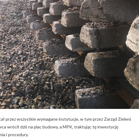
ał przez wszystkie wymagane instytucje, w tym przez Zarząd Zieleni
a wrócił dziś na plac budowy, a MPK, traktując tę inwestycję
a i procedury.