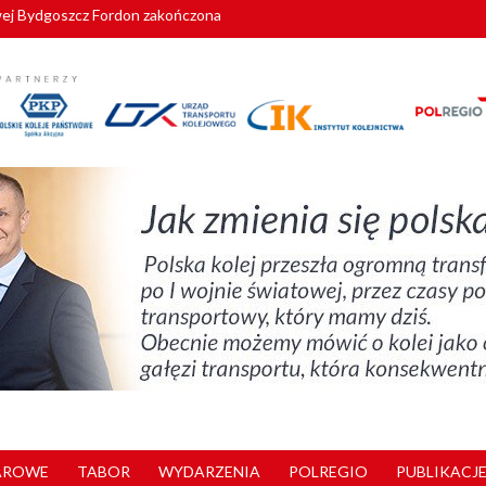
pomorskie znów szuka dostawcy nowych EZT
AROWE
TABOR
WYDARZENIA
POLREGIO
PUBLIKACJE