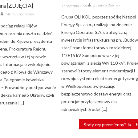
Author
Posted
ura [ZDJĘCIA]
Zuzanna Rabinek
15 stycznia 2026
on
Author
Michał Ciechowski
3
Grupa OLIKOL, poprzez spółkę Natipol
Energy Sp. z o.o., realizuje na zlecenie
 pociąg relacji Kijów –
Energa Operator S.A. strategiczną
o zdarzenia doszło na dzień
inwestycję infrastrukturalną pn. „Budo
azdem do Kijowa prezydenta
stacji transformatorowo-rozdzielczej
ena. Prokuratura Rejonu
110/15 kV Sompolno wraz z jej
 wszczęła w tej sprawie
powiązaniami z siecią WN 110 kV”. Proje
. Informacja o wykolejeniu
stanowi istotny element modernizacji i
ącego z Kijowa do Warszawy
rozwoju systemu elektroenergetyczne
na Telegramie kowelska
w Wielkopolsce, zwiększając
. – Prowadzimy postępowanie
bezpieczeństwo dostaw energii oraz
odeksu karnego Ukrainy, czyli
potencjał przyłączeniowy dla
aruszenia […]
odnawialnych źródeł […]
Stały czy przemienny? Jaki prąd dla polskiej kolei?