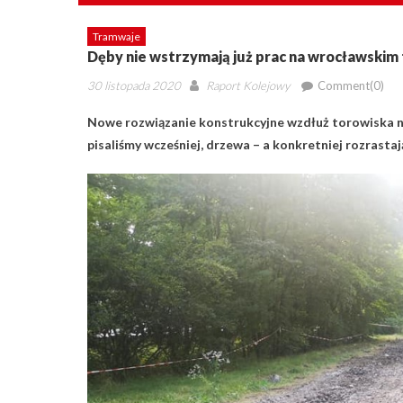
Tramwaje
Dęby nie wstrzymają już prac na wrocławskim
Posted
Author
30 listopada 2020
Raport Kolejowy
Comment(0)
on
Nowe rozwiązanie konstrukcyjne wzdłuż torowiska na
pisaliśmy wcześniej, drzewa – a konkretniej rozrast