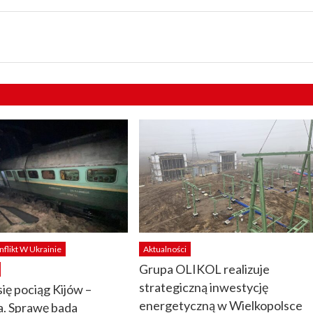
nflikt W Ukrainie
Aktualności
Grupa OLIKOL realizuje
strategiczną inwestycję
się pociąg Kijów –
energetyczną w Wielkopolsce
. Sprawę bada