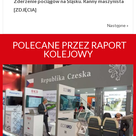
Zderzenie pociągów na Śląsku. Ranny maszynista
[ZDJĘCIA]
Następne »
POLECANE PRZEZ RAPORT
KOLEJOWY