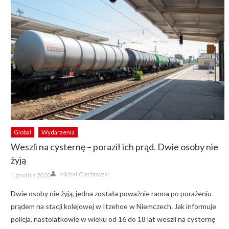
Global
Wydarzenia
Weszli na cysternę – poraził ich prąd. Dwie osoby nie
żyją
Author
Posted
Michał Ciechowski
1 grudnia 2020
on
Dwie osoby nie żyją, jedna została poważnie ranna po porażeniu
prądem na stacji kolejowej w Itzehoe w Niemczech. Jak informuje
policja, nastolatkowie w wieku od 16 do 18 lat weszli na cysternę