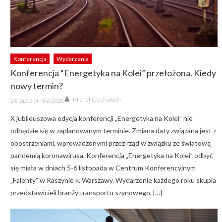
Konferencja
Wydarzenia
Konferencja “Energetyka na Kolei” przełożona. Kiedy
nowy termin?
Author
Posted
Michał Ciechowski
26 października 2020
on
X jubileuszowa edycja konferencji „Energetyka na Kolei” nie
odbędzie się w zaplanowanym terminie. Zmiana daty związana jest z
obostrzeniami, wprowadzonymi przez rząd w związku ze światową
pandemią koronawirusa. Konferencja „Energetyka na Kolei” odbyć
się miała w dniach 5-6 listopada w Centrum Konferencyjnym
„Falenty” w Raszynie k. Warszawy. Wydarzenie każdego roku skupia
przedstawicieli branży transportu szynowego, […]