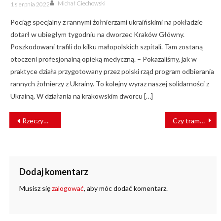
Author
Posted
Michał Ciechowski
1 sierpnia 2022
on
Pociąg specjalny z rannymi żołnierzami ukraińskimi na pokładzie
dotarł w ubiegłym tygodniu na dworzec Kraków Główny.
Poszkodowani trafili do kilku małopolskich szpitali. Tam zostaną
otoczeni profesjonalną opieką medyczną. – Pokazaliśmy, jak w
praktyce działa przygotowany przez polski rząd program odbierania
rannych żołnierzy z Ukrainy. To kolejny wyraz naszej solidarności z
Ukrainą. W działania na krakowskim dworcu […]
NAWIGACJA
Rzeczywistość zmienia się szybko
Czy tramwaj jest zeroemisyjny?
WPISU
Dodaj komentarz
Musisz się
zalogować
, aby móc dodać komentarz.