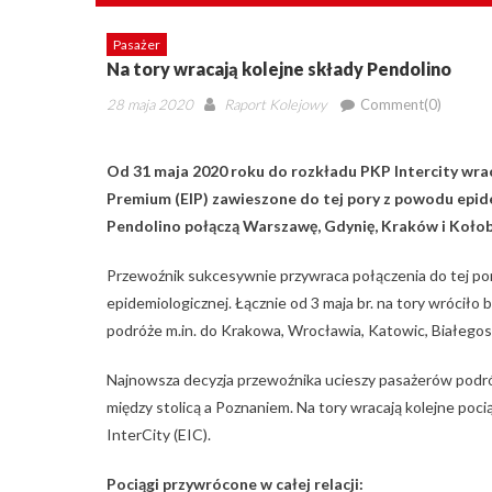
Pasażer
Na tory wracają kolejne składy Pendolino
Posted
Author
28 maja 2020
Raport Kolejowy
Comment(0)
on
Od 31 maja 2020 roku do rozkładu PKP Intercity wraca
Premium (EIP) zawieszone do tej pory z powodu epide
Pendolino połączą Warszawę, Gdynię, Kraków i Kołob
Przewoźnik sukcesywnie przywraca połączenia do tej por
epidemiologicznej. Łącznie od 3 maja br. na tory wróciło
podróże m.in. do Krakowa, Wrocławia, Katowic, Białegost
Najnowsza decyzja przewoźnika ucieszy pasażerów podr
między stolicą a Poznaniem. Na tory wracają kolejne poci
InterCity (EIC).
Pociągi przywrócone w całej relacji: