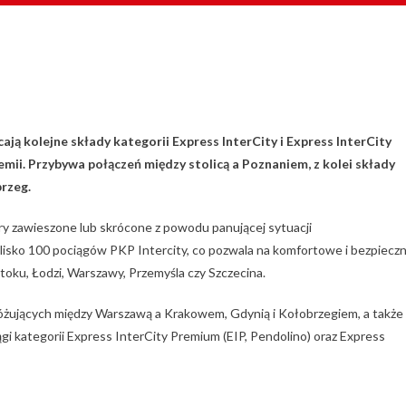
ją kolejne składy kategorii Express InterCity i Express InterCity
mii. Przybywa połączeń między stolicą a Poznaniem, z kolei składy
rzeg.
y zawieszone lub skrócone z powodu panującej sytuacji
 blisko 100 pociągów PKP Intercity, co pozwala na komfortowe i bezpiecz
oku, Łodzi, Warszawy, Przemyśla czy Szczecina.
óżujących między Warszawą a Krakowem, Gdynią i Kołobrzegiem, a także
ągi kategorii Express InterCity Premium (EIP, Pendolino) oraz Express