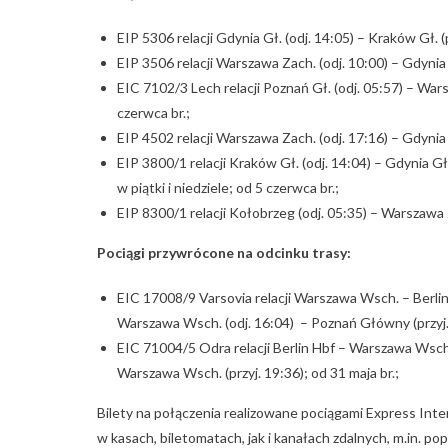
EIP 5306 relacji Gdynia Gł. (odj. 14:05) – Kraków Gł. (p
EIP 3506 relacji Warszawa Zach. (odj. 10:00) – Gdynia G
EIC 7102/3 Lech relacji Poznań Gł. (odj. 05:57) – War
czerwca br.;
EIP 4502 relacji Warszawa Zach. (odj. 17:16) – Gdynia Gł
EIP 3800/1 relacji Kraków Gł. (odj. 14:04) – Gdynia Gł.
w piątki i niedziele; od 5 czerwca br.;
EIP 8300/1 relacji Kołobrzeg (odj. 05:35) – Warszawa Z
Pociągi przywrócone na odcinku trasy:
EIC 17008/9 Varsovia relacji Warszawa Wsch. – Berlin 
Warszawa Wsch. (odj. 16:04) – Poznań Główny (przyj. 
EIC 71004/5 Odra relacji Berlin Hbf – Warszawa Wsch.; 
Warszawa Wsch. (przyj. 19:36); od 31 maja br.;
Bilety na połączenia realizowane pociągami Express Int
w kasach, biletomatach, jak i kanałach zdalnych, m.in. pop