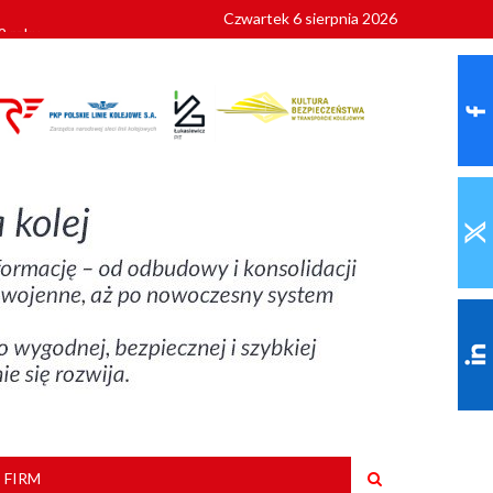
Czwartek 6 sierpnia 2026
9 roku
 FIRM