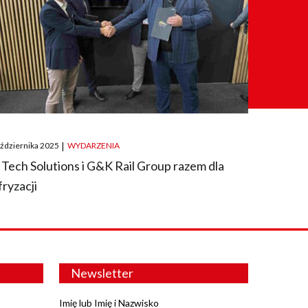
ted
aździernika 2025
|
WYDARZENIA
 Tech Solutions i G&K Rail Group razem dla
fryzacji
Newsletter
Imię lub Imię i Nazwisko