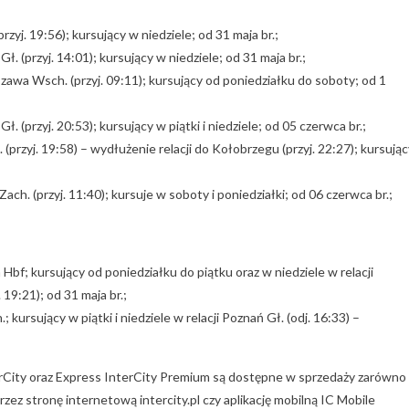
rzyj. 19:56); kursujący w niedziele; od 31 maja br.;
ł. (przyj. 14:01); kursujący w niedziele; od 31 maja br.;
szawa Wsch. (przyj. 09:11); kursujący od poniedziałku do soboty; od 1
. (przyj. 20:53); kursujący w piątki i niedziele; od 05 czerwca br.;
 (przyj. 19:58) – wydłużenie relacji do Kołobrzegu (przyj. 22:27); kursują
ach. (przyj. 11:40); kursuje w soboty i poniedziałki; od 06 czerwca br.;
Hbf; kursujący od poniedziałku do piątku oraz w niedziele w relacji
19:21); od 31 maja br.;
kursujący w piątki i niedziele w relacji Poznań Gł. (odj. 16:33) –
erCity oraz Express InterCity Premium są dostępne w sprzedaży zarówno
rzez stronę internetową intercity.pl czy aplikację mobilną IC Mobile