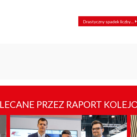
Drastyczny spadek liczby pasażerów w kwietniu. W przewozach towarowych nie jest lepiej
LECANE PRZEZ RAPORT KOLEJ