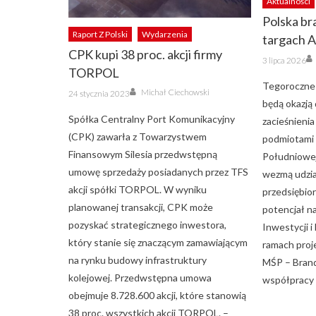
Aktualności
Polska br
Raport Z Polski
Wydarzenia
targach A
CPK kupi 38 proc. akcji firmy
Posted
3 lipca 2026
on
TORPOL
Tegoroczne t
Author
Posted
Michał Ciechowski
24 stycznia 2023
on
będą okazją
Spółka Centralny Port Komunikacyjny
zacieśnieni
(CPK) zawarła z Towarzystwem
podmiotami z
Finansowym Silesia przedwstępną
Południowej
umowę sprzedaży posiadanych przez TFS
wezmą udzia
akcji spółki TORPOL. W wyniku
przedsiębio
planowanej transakcji, CPK może
potencjał na
pozyskać strategicznego inwestora,
Inwestycji 
który stanie się znaczącym zamawiającym
ramach proj
na rynku budowy infrastruktury
MŚP – Brand
kolejowej. Przedwstępna umowa
współpracy 
obejmuje 8.728.600 akcji, które stanowią
38 proc. wszystkich akcji TORPOL. –