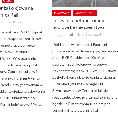
Global
anża kolejowa na
Inwestycje
Raport Z Polski
frica Rail
Teresin: tunel pod torami
Author
Zuzanna Rabinek
poprawi bezpieczeństwo
argi Africa Rail (7-8 lipca)
Author
Posted
Michał Ciechowski
6 lutego 2024
on
 do nawiązania kontaktów i
Pod torami w Teresinie i Paprotni
a współpracy pomiędzy
powstanie tunel. Inwestycja, realizowa
 Polski i Republiki
przez PKP Polskie Linie Kolejowe,
 Afryki. W wydarzeniu
usprawni ruch kolejowy i drogowy.
ł przedstawiciele polskich
Zakończyć się ma w 2026 roku. Budowa
rstw. Zaprezentują swój
bezkolizyjnego skrzyżowania w ciągu ul.
 stoisku Polskiej Agencji
Ojca Maksymiliana Kolbego / ul.
i Handlu, przygotowanym w
Szymanowskiej w Teresinie już się
ektu „Umiędzynarodowienie
rozpoczęła. Obecny przejazd zastąpiony
 HUB”. Przestrzeń do
będzie 140-metrowym tunelem pod
Rynek kolejowy w RPA […]
torami linii kolejowej nr 3 […]