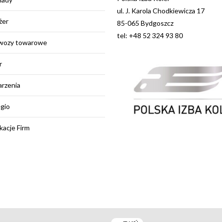
ul. J. Karola Chodkiewicza 17
żer
85-065 Bydgoszcz
tel: +48 52 324 93 80
wozy towarowe
r
rzenia
egio
kacje Firm