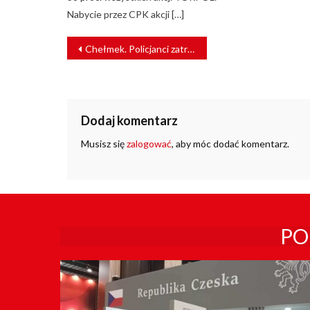
Nabycie przez CPK akcji […]
NAWIGACJA
Chełmek. Policjanci zatrzymali złodziei infrastruktury kolejowej
WPISU
Dodaj komentarz
Musisz się
zalogować
, aby móc dodać komentarz.
PO