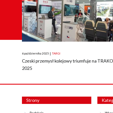
Posted
6 października 2025
|
TARGI
on
Czeski przemysł kolejowy triumfuje na TRAK
2025
Strony
Kateg
Redakcja
Wyw