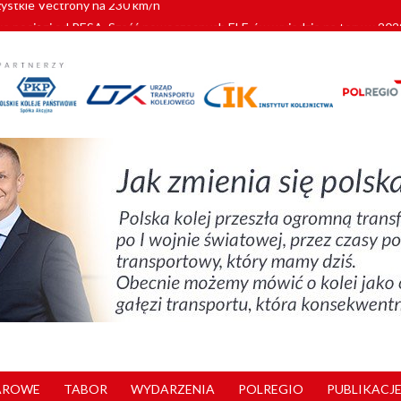
pociągi od PESA. Sześć nowoczesnych ELF-ów wyjedzie na tory w 202
c dla GySEV gotowe
 alkoholu i wjeżdżają na tory
 Przemyśla
zystkie Vectrony na 230 km/h
AROWE
TABOR
WYDARZENIA
POLREGIO
PUBLIKACJE