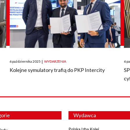
Posted
Pos
6 października 2025
|
WYDARZENIA
6 p
on
on
O
Kolejne symulatory trafią do PKP Intercity
SP
cy
orie
Wydawca
Polska Izba Kolei
iady