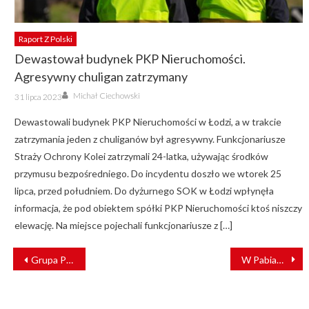
Raport Z Polski
Dewastował budynek PKP Nieruchomości.
Agresywny chuligan zatrzymany
Author
Posted
Michał Ciechowski
31 lipca 2023
on
Dewastowali budynek PKP Nieruchomości w Łodzi, a w trakcie
zatrzymania jeden z chuliganów był agresywny. Funkcjonariusze
Straży Ochrony Kolei zatrzymali 24-latka, używając środków
przymusu bezpośredniego. Do incydentu doszło we wtorek 25
lipca, przed południem. Do dyżurnego SOK w Łodzi wpłynęła
informacja, że pod obiektem spółki PKP Nieruchomości ktoś niszczy
elewację. Na miejsce pojechali funkcjonariusze z […]
NAWIGACJA
Grupa PKP CARGO prezentuje dane finansowe za pierwsze półrocze 2020 roku
W Pabianicach będzie bezpieczniejsza droga na peron i przez miasto
WPISU