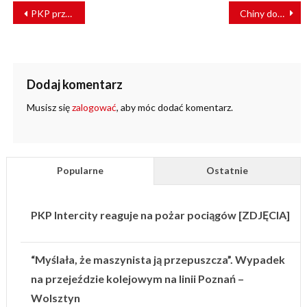
NAWIGACJA
PKP przebuduje dworzec kolejowy w Węglińcu [WIZUALIZACJE]
Chiny dostarczą do Meksyku pociągi kolei miejskiej
WPISU
Dodaj komentarz
Musisz się
zalogować
, aby móc dodać komentarz.
Popularne
Ostatnie
PKP Intercity reaguje na pożar pociągów [ZDJĘCIA]
“Myślała, że maszynista ją przepuszcza”. Wypadek
na przejeździe kolejowym na linii Poznań –
Wolsztyn