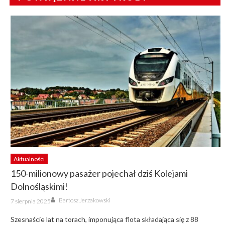
Aktualności
150-milionowy pasażer pojechał dziś Kolejami
Dolnośląskimi!
Author
Posted
Bartosz Jerzakowski
7 sierpnia 2025
on
Szesnaście lat na torach, imponująca flota składająca się z 88