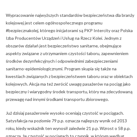
Wypracowanie najwyższych standardów bezpieczeństwa dla branży
kolejowej jest celem ogólnospołecznego programu
#bezpiecznakolej, którego inicjatorami są PKP Intercity oraz Polska
Izba Producentów Urządzeń i Usług na Rzecz Kolei. Jednym z
obszarów działań jest bezpieczeństwo sanitarne, obejmujące
aspekty związane z utrzymaniem czystości taboru, zapewnieniem
środków dezynfekcyjnych i odpowiednimi zabezpieczeniami
sanitarno-epidemiologicznymi. Program skupia się także na
kwestiach związanych z bezpieczeństwem taboru oraz w obiektach
kolejowych. Akcja ma też zwrócić uwagę pasażerów na pociąg jako
bezpieczny i wiarygodny środek transportu, który ma zdecydowaną
przewagę nad innymi środkami transportu zbiorowego.
Już dzisiaj pasażerowie wysoko oceniają czystość w pociągach.
Satysfakcja na poziomie 79 p.p. oznacza najlepszy wynik od 2013
roku, kiedy wskaźnik ten wynosił zaledwie 21 p.p. Wzrost o 58 p.p.
oznacza, że czystość w pociągach to czynnik, w którym według