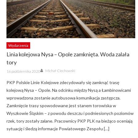
Wydarzenia
Linia kolejowa Nysa – Opole zamknięta. Woda zalała
tory
Author
Posted
Michał Ciechowski
16 października 2020
on
PKP Polskie Linie Kolejowe zdecydowały się zamknąć trasę
kolejową Nysa – Opole. Na odcinku między Nysą a Łambinowicami
wprowadzona zostanie autobusowa komunikacja zastępcza.
Zamknięcie trasy spowodowane jest stanem torowiska w
Wyszkowie Śląskim – z powodu deszczu i podniesionych poziomów
rzek, tory zostały zalane. Pracownicy PKP PLK na bieżąco oceniają
sytuację i śledzą informacje Powiatowego Zespołu […]