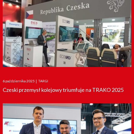
Posted
6 października 2025
|
TARGI
on
Czeski przemysł kolejowy triumfuje na TRAKO 2025