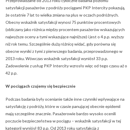
Przeprowadzane od 2013 roku cykliczne badania poziomu
satysfakcji pasażerów z podróży pociągami PKP Intercity pokazują,
że ostatnie 7 lat to wielka zmiana na plus w oczach podróżnych.
Obecny wskaźnik satysfakcji wynosi 75 punktów procentowych
(obliczany jako różnica między procentem pasażerów wskazujących
najwyższe oceny a tymi wskazujące najniższe) i jest o 4 p.p. wyższy
niż rok temu. Szczególnie dużą różnicę widać, gdy porówna się
obecne wyniki z tymi z pierwszego badania, przeprowadzonego w
2013 roku. Wówczas wskaźnik satysfakcji wyniósł 33 p.p.
Zadowolenie z usług PKP Intercity wzrosło więc od tego czasu aż o
42 p.p.
W pociągach czujemy się bezpiecznie
Podczas badania były ocenianie także inne czynniki wpływające na
satysfakcję z podróży, które w czasie panującej obecnie epidemii
mają szczególne znacznie. Pasażerowie bardzo wysoko ocenili
poczucie bezpieczeństwa w pociągu – wskaźnik satysfakcji w tej
kategorii wyniósł 83 p.p. Od 2013 roku satysfakcja z