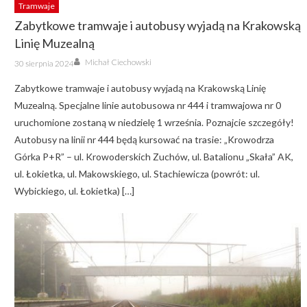
Tramwaje
Zabytkowe tramwaje i autobusy wyjadą na Krakowską
Linię Muzealną
Author
Posted
Michał Ciechowski
30 sierpnia 2024
on
Zabytkowe tramwaje i autobusy wyjadą na Krakowską Linię
Muzealną. Specjalne linie autobusowa nr 444 i tramwajowa nr 0
uruchomione zostaną w niedzielę 1 września. Poznajcie szczegóły!
Autobusy na linii nr 444 będą kursować na trasie: „Krowodrza
Górka P+R” – ul. Krowoderskich Zuchów, ul. Batalionu „Skała” AK,
ul. Łokietka, ul. Makowskiego, ul. Stachiewicza (powrót: ul.
Wybickiego, ul. Łokietka) […]