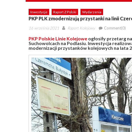
Inwestycje
Raport Z Polski
Wydarzenia
PKP PLK zmodernizują przystanki na linii Cze
Posted
Author
16 września 2021
Raport Kolejowy
Comment(0)
on
PKP Polskie Linie Kolejowe
ogłosiły przetarg n
Suchowolcach na Podlasiu. Inwestycja realiz
modernizacji przystanków kolejowych na lata 2