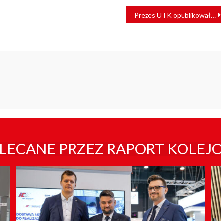
Prezes UTK opublikował narzędzie ułatwiające zarządzenie ryzykiem
LECANE PRZEZ RAPORT KOLEJ