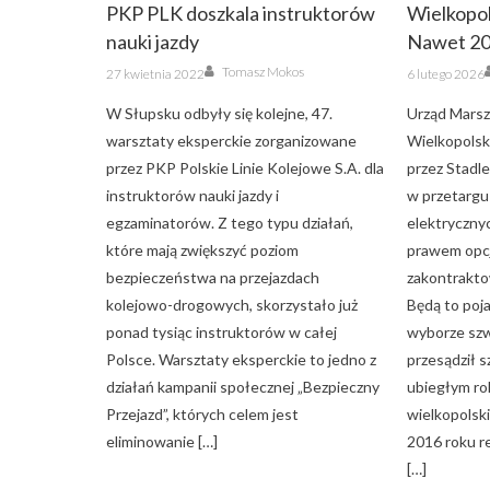
PKP PLK doszkala instruktorów
Wielkopol
nauki jazdy
Nawet 20
Author
Posted
Posted
Tomasz Mokos
27 kwietnia 2022
6 lutego 2026
on
on
W Słupsku odbyły się kolejne, 47.
Urząd Mars
warsztaty eksperckie zorganizowane
Wielkopolsk
przez PKP Polskie Linie Kolejowe S.A. dla
przez Stadle
instruktorów nauki jazdy i
w przetargu
egzaminatorów. Z tego typu działań,
elektryczny
które mają zwiększyć poziom
prawem opcj
bezpieczeństwa na przejazdach
zakontrakto
kolejowo-drogowych, skorzystało już
Będą to poj
ponad tysiąc instruktorów w całej
wyborze szw
Polsce. Warsztaty eksperckie to jedno z
przesądził 
działań kampanii społecznej „Bezpieczny
ubiegłym r
Przejazd”, których celem jest
wielkopolsk
eliminowanie […]
2016 roku r
[…]