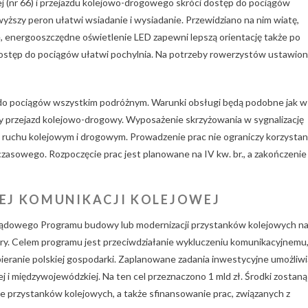
wej (nr 66) i przejazdu kolejowo-drogowego skróci dostęp do pociągów
szy peron ułatwi wsiadanie i wysiadanie. Przewidziano na nim wiatę,
ne, energooszczędne oświetlenie LED zapewni lepszą orientację także po
ostęp do pociągów ułatwi pochylnia. Na potrzeby rowerzystów ustawio
 pociągów wszystkim podróżnym. Warunki obsługi będą podobne jak w
 przejazd kolejowo-drogowy. Wyposażenie skrzyżowania w sygnalizację
 ruchu kolejowym i drogowym. Prowadzenie prac nie ograniczy korzystan
mczasowego. Rozpoczęcie prac jest planowane na IV kw. br., a zakończenie
EJ KOMUNIKACJI KOLEJOWEJ
Rządowego Programu budowy lub modernizacji przystanków kolejowych n
tury. Celem programu jest przeciwdziałanie wykluczeniu komunikacyjnemu
eranie polskiej gospodarki. Zaplanowane zadania inwestycyjne umożliwi
 i międzywojewódzkiej. Na ten cel przeznaczono 1 mld zł. Środki zostaną
 przystanków kolejowych, a także sfinansowanie prac, związanych z