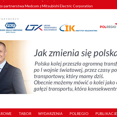
o partnerstwa Medcom z Mitsubishi Electric Corporation
tnerem „Lata na Dolnym Śląsku”. We Wrocławiu rusza weekend pełen reg
pomorskie znów szuka dostawcy nowych EZT
ach kolejowych w północnej Wielkopolsce. Łatwiejsze dojazdy do pracy i 
nuje nowe standardy kategoryzacji dworców
AROWE
TABOR
WYDARZENIA
POLREGIO
PUBLIKACJE