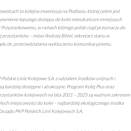
olcach to kolejna inwestycja na Podlasiu, której celem jest
pewnienie lepszego dostępu do kolei mieszkańcom mniejszych
 Przystankowemu, w ramach którego polski rząd przeznaczy do
ę przystanków – mówi Andrzej Bittel, sekretarz stanu w
ządu ds. przeciwdziałania wykluczeniu komunikacyjnemu.
Polskie Linie Kolejowe S.A. z udziałem środków unijnych i
 bardziej dostępne i atrakcyjne. Program Kolej Plus oraz
rzystanków kolejowych na lata 2021 – 2025 są ważnym zakresem
ych miejscowości do kolei – najbardziej ekologicznego środka
arządu PKP Polskich Linii Kolejowych S.A.