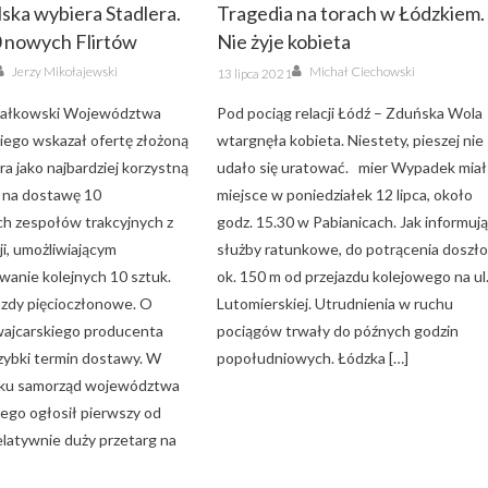
ska wybiera Stadlera.
Tragedia na torach w Łódzkiem.
 nowych Flirtów
Nie żyje kobieta
Author
Author
Posted
Jerzy Mikołajewski
Michał Ciechowski
13 lipca 2021
on
załkowski Województwa
Pod pociąg relacji Łódź – Zduńska Wola
iego wskazał ofertę złożoną
wtargnęła kobieta. Niestety, pieszej nie
ra jako najbardziej korzystną
udało się uratować. mier Wypadek miał
 na dostawę 10
miejsce w poniedziałek 12 lipca, około
ch zespołów trakcyjnych z
godz. 15.30 w Pabianicach. Jak informuj
i, umożliwiającym
służby ratunkowe, do potrącenia doszł
wanie kolejnych 10 sztuk.
ok. 150 m od przejazdu kolejowego na ul
azdy pięcioczłonowe. O
Lutomierskiej. Utrudnienia w ruchu
ajcarskiego producenta
pociągów trwały do późnych godzin
szybki termin dostawy. W
popołudniowych. Łódzka […]
oku samorząd województwa
iego ogłosił pierwszy od
elatywnie duży przetarg na