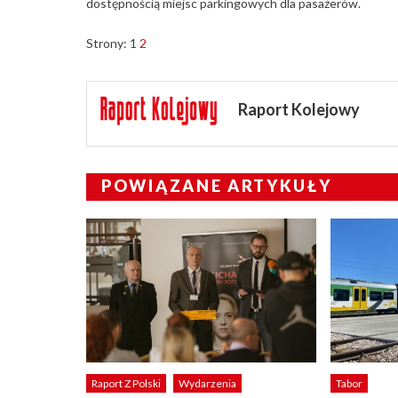
dostępnością miejsc parkingowych dla pasażerów.
Strony:
1
2
Raport Kolejowy
POWIĄZANE ARTYKUŁY
Raport Z Polski
Wydarzenia
Tabor