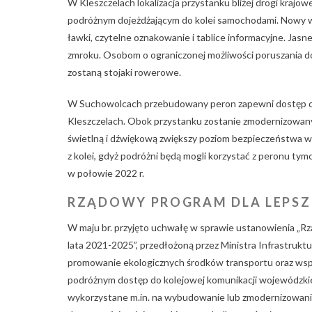
W Kleszczelach lokalizacja przystanku bliżej drogi krajo
podróżnym dojeżdżającym do kolei samochodami. Nowy wyż
ławki, czytelne oznakowanie i tablice informacyjne. Jas
zmroku. Osobom o ograniczonej możliwości poruszania d
zostaną stojaki rowerowe.
W Suchowolcach przebudowany peron zapewni dostęp do
Kleszczelach. Obok przystanku zostanie zmodernizowany
świetlną i dźwiękową zwiększy poziom bezpieczeństwa w
z kolei, gdyż podróżni będą mogli korzystać z peronu ty
w połowie 2022 r.
RZĄDOWY PROGRAM DLA LEPSZ
W maju br. przyjęto uchwałę w sprawie ustanowienia „
lata 2021-2025”, przedłożoną przez Ministra Infrastruk
promowanie ekologicznych środków transportu oraz wspi
podróżnym dostęp do kolejowej komunikacji wojewódzkiej
wykorzystane m.in. na wybudowanie lub zmodernizowanie