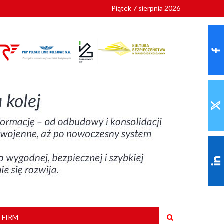
Piątek 7 sierpnia 2026
ionalnych
szkoły
 FIRM