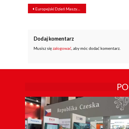
NAWIGACJA
Europejski Dzień Maszynisty. “Ten zawód wykonywali kiedyś królowie”
WPISU
Dodaj komentarz
Musisz się
zalogować
, aby móc dodać komentarz.
PO