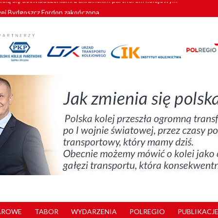
wej Bydgoszcz Fordon zakończona
zystkie Vectrony na 230 km/h
pociągi od PESA. Sześć nowoczesnych ELF-ów wyjedzie na tory w 202
c dla GySEV gotowe
zielą się doświadczeniami z ukraińskim partnerem kolejowym
AROWE
TABOR
WYDARZENIA
POLREGIO
PUBLIKACJE