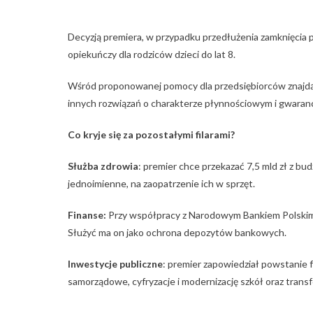
Decyzją premiera, w przypadku przedłużenia zamknięcia 
opiekuńczy dla rodziców dzieci do lat 8.
Wśród proponowanej pomocy dla przedsiębiorców znajdą si
innych rozwiązań o charakterze płynnościowym i gwaran
Co kryje się za pozostałymi filarami?
Służba zdrowia
: premier chce przekazać 7,5 mld zł z b
jednoimienne, na zaopatrzenie ich w sprzęt.
Finanse:
Przy współpracy z Narodowym Bankiem Polskim,
Służyć ma on jako ochrona depozytów bankowych.
Inwestycje publiczne
: premier zapowiedział powstanie f
samorządowe, cyfryzacje i modernizację szkół oraz trans