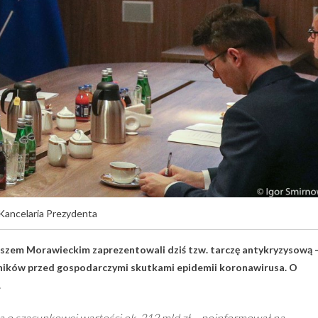
 Kancelaria Prezydenta
zem Morawieckim zaprezentowali dziś tzw. tarczę antykryzysową 
wników przed gospodarczymi skutkami epidemii koronawirusa. O
.
 o szacunkowej wartości ok. 212 mld zł – poinformował na