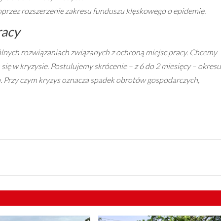
rzez rozszerzenie zakresu funduszu klęskowego o epidemię.
racy
lnych rozwiązaniach związanych z ochroną miejsc pracy. Chcemy
się w kryzysie. Postulujemy skrócenie – z 6 do 2 miesięcy – okresu
m. Przy czym kryzys oznacza spadek obrotów gospodarczych,