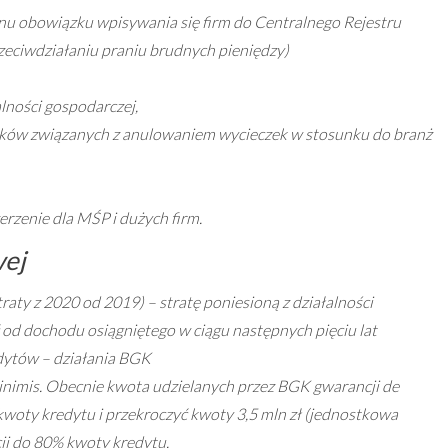
minu obowiązku wpisywania się firm do Centralnego Rejestru
zeciwdziałaniu praniu brudnych pieniędzy)
lności gospodarczej,
ków związanych z anulowaniem wycieczek w stosunku do branż
rzenie dla MŚP i dużych firm.
wej
straty z 2020 od 2019) – stratę poniesioną z działalności
d dochodu osiągniętego w ciągu następnych pięciu lat
dytów – działania BGK
nimis. Obecnie kwota udzielanych przez BGK gwarancji de
kwoty kredytu i przekroczyć kwoty 3,5 mln zł (jednostkowa
ji do 80% kwoty kredytu.