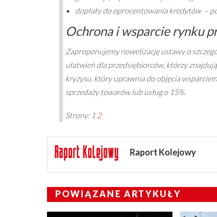
dopłaty do oprocentowania kredytów – pop
Ochrona i wsparcie rynku p
Zaproponujemy nowelizację ustawy o szczegó
ułatwień dla przedsiębiorców, którzy znajdują 
kryzysu, który uprawnia do objęcia wsparcie
sprzedaży towarów lub usług o 15%.
Strony:
1
2
Raport Kolejowy
POWIĄZANE ARTYKUŁY