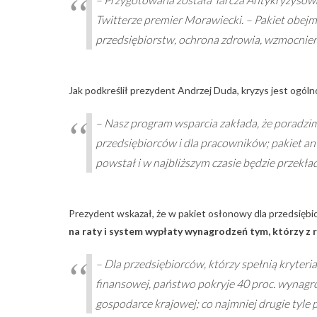
Twitterze premier Morawiecki. – Pakiet obejm
przedsiębiorstw, ochrona zdrowia, wzmocnien
Jak podkreślił prezydent Andrzej Duda, kryzys jest ogól
– Nasz program wsparcia zakłada, że poradzim
przedsiębiorców i dla pracowników; pakiet an
powstał i w najbliższym czasie będzie przekł
Prezydent wskazał, że w pakiet osłonowy dla przedsiębi
na raty i system wypłaty wynagrodzeń tym, którzy z
– Dla przedsiębiorców, którzy spełnią kryter
finansowej, państwo pokryje 40 proc. wynag
gospodarce krajowej; co najmniej drugie tyl