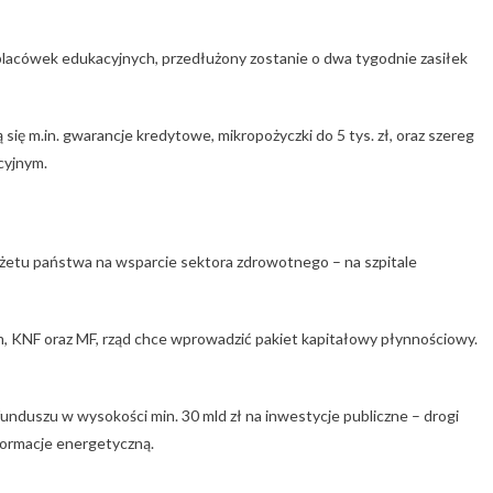
placówek edukacyjnych, przedłużony zostanie o dwa tygodnie zasiłek
ę m.in. gwarancje kredytowe, mikropożyczki do 5 tys. zł, oraz szereg
cyjnym.
udżetu państwa na wsparcie sektora zdrowotnego – na szpitale
 KNF oraz MF, rząd chce wprowadzić pakiet kapitałowy płynnościowy.
unduszu w wysokości min. 30 mld zł na inwestycje publiczne – drogi
formacje energetyczną.