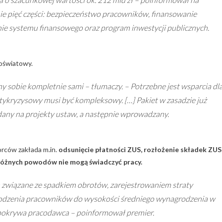
ie pięć części: bezpieczeństwo pracowników, finansowanie
ie systemu finansowego oraz program inwestycji publicznych.
noświatowy.
y sobie kompletnie sami – tłumaczy. – Potrzebne jest wsparcia dl
tykryzysowy musi być kompleksowy. […] Pakiet w zasadzie już
adany na projekty ustaw, a następnie wprowadzany.
orców zakłada m.in.
odsunięcie płatności ZUS, rozłożenie składek ZUS
 różnych powodów nie mogą świadczyć pracy.
ia związane ze spadkiem obrotów, zarejestrowaniem straty
rodzenia pracowników do wysokości średniego wynagrodzenia w
e pokrywa pracodawca – poinformował premier.