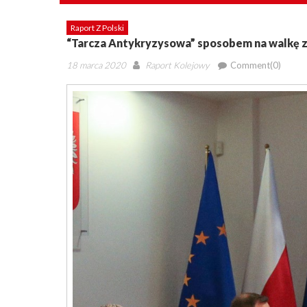
Raport Z Polski
“Tarcza Antykryzysowa” sposobem na walkę 
Posted
Author
18 marca 2020
Raport Kolejowy
Comment(0)
on