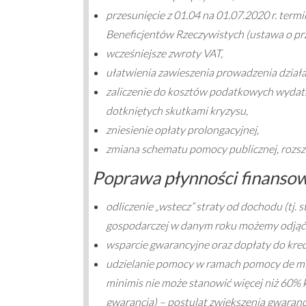
przesunięcie z 01.04 na 01.07.2020 r. ter
Beneficjentów Rzeczywistych (ustawa o pr
wcześniejsze zwroty VAT,
ułatwienia zawieszenia prowadzenia działa
zaliczenie do kosztów podatkowych wydat
dotkniętych skutkami kryzysu,
zniesienie opłaty prolongacyjnej,
zmiana schematu pomocy publicznej, rozsze
Poprawa płynności finanso
odliczenie „wstecz” straty od dochodu (tj. 
gospodarczej w danym roku możemy odjąć o
wsparcie gwarancyjne oraz dopłaty do kre
udzielanie pomocy w ramach pomocy de mi
minimis nie może stanowić więcej niż 60% 
gwarancja) – postulat zwiększenia gwaranc