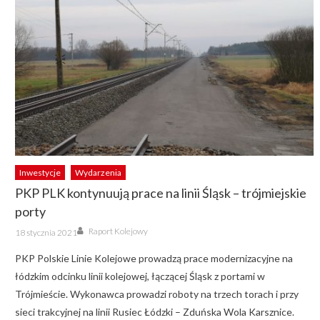
Inwestycje
Wydarzenia
PKP PLK kontynuują prace na linii Śląsk – trójmiejskie
porty
Author
Posted
Raport Kolejowy
18 stycznia 2021
on
PKP Polskie Linie Kolejowe prowadzą prace modernizacyjne na
łódzkim odcinku linii kolejowej, łączącej Śląsk z portami w
Trójmieście. Wykonawca prowadzi roboty na trzech torach i przy
sieci trakcyjnej na linii Rusiec Łódzki – Zduńska Wola Karsznice.