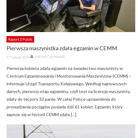
Raport Z Polski
Pierwsza maszynistka zdała egzamin w CEMM
Author
Posted
Michał Ciechowski
27 lutego 2024
on
Pierwsza kobieta zdała egzamin na świadectwo maszynisty w
Centrum Egzaminowania i Monitorowania Maszynistów (CEMM) –
informuje Urząd Transportu Kolejowego. Według najnowszych
danych, pierwszy etap egzaminu, czyli test na licencję maszynisty,
zdały do tej pory 32 panie. W całej Polsce uprawnienia do
prowadzenia pociągów posiada dziś 61 kobiet. Egzamin, który
zapisze się w historii CEMM zdała […]