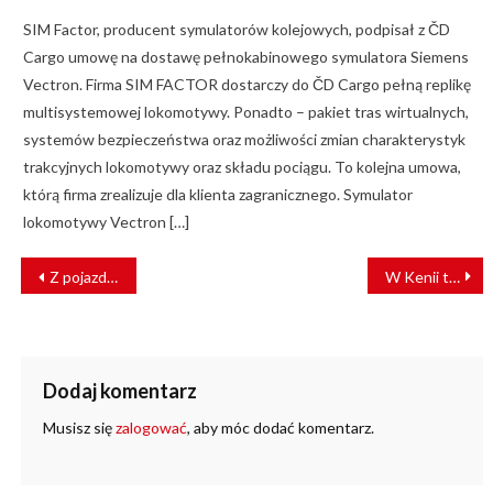
SIM Factor, producent symulatorów kolejowych, podpisał z ČD
Cargo umowę na dostawę pełnokabinowego symulatora Siemens
Vectron. Firma SIM FACTOR dostarczy do ČD Cargo pełną replikę
multisystemowej lokomotywy. Ponadto – pakiet tras wirtualnych,
systemów bezpieczeństwa oraz możliwości zmian charakterystyk
trakcyjnych lokomotywy oraz składu pociągu. To kolejna umowa,
którą firma zrealizuje dla klienta zagranicznego. Symulator
lokomotywy Vectron […]
NAWIGACJA
Z pojazdów Warszawskiego Transportu Publicznego w 2019 r. skorzystało ponad 1,2 mld osób
W Kenii trwa modernizacja linii kolejowej Nairobi – Nanyuki
WPISU
Dodaj komentarz
Musisz się
zalogować
, aby móc dodać komentarz.