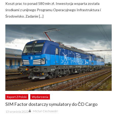
Koszt prac to ponad 580 mln zł. Inwestycja wsparta została
środkami z unijnego Programu Operacyjnego Infrastruktura i
Środowisko. Zadanie […]
Raport Z Polski
Wydarzenia
SIM Factor dostarczy symulatory do ČD Cargo
Author
Posted
Michał Ciechowski
13 września 2022
on