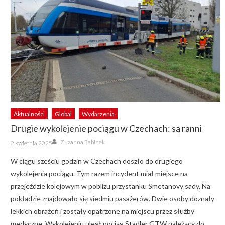
Aktualności
Global
Wydarzenia
Drugie wykolejenie pociągu w Czechach: są ranni
Author
Posted
Zuzanna Rabinek
2 kwietnia 2025
on
W ciągu sześciu godzin w Czechach doszło do drugiego
wykolejenia pociągu. Tym razem incydent miał miejsce na
przejeździe kolejowym w pobliżu przystanku Smetanovy sady. Na
pokładzie znajdowało się siedmiu pasażerów. Dwie osoby doznały
lekkich obrażeń i zostały opatrzone na miejscu przez służby
medyczne. Wykolejeniu uległ pociąg Stadler GTW należący do