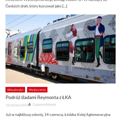
Českých drah, który kursował jako […]
Aktualności
Wydarzenia
Podróż śladami Reymonta z ŁKA
Author
Posted
Zuzanna Rabinek
13 czerwca 2025
on
Już w najbliższą sobotę, 14 czerwca, Łódzka Kolej Aglomeracyjna