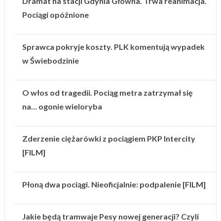
Dramat na stacji Gdynia Główna. Trwa reanimacja.
Pociągi opóźnione
Sprawca pokryje koszty. PLK komentują wypadek
w Świebodzinie
O włos od tragedii. Pociąg metra zatrzymał się
na… ogonie wieloryba
Zderzenie ciężarówki z pociągiem PKP Intercity
[FILM]
Płoną dwa pociągi. Nieoficjalnie: podpalenie [FILM]
Jakie będą tramwaje Pesy nowej generacji? Czyli