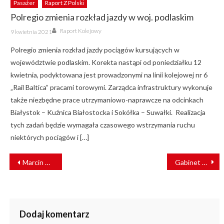
Pasażer
Raport Z Polski
Polregio zmienia rozkład jazdy w woj. podlaskim
Author
Posted
Raport Kolejowy
9 kwietnia 2021
on
Polregio zmienia rozkład jazdy pociągów kursujących w
województwie podlaskim. Korekta nastąpi od poniedziałku 12
kwietnia, podyktowana jest prowadzonymi na linii kolejowej nr 6
„Rail Baltica” pracami torowymi. Zarządca infrastruktury wykonuje
także niezbędne prace utrzymaniowo-naprawcze na odcinkach
Białystok – Kuźnica Białostocka i Sokółka – Suwałki. Realizacja
tych zadań będzie wymagała czasowego wstrzymania ruchu
niektórych pociągów i […]
NAWIGACJA
Marcin Horała: Raport NIK laurką dotychczasowego projektu CPK [WYWIAD]
Gabinet Ministrów zdecydował. Znamy skład zarządu Ukrzaliznytsii
WPISU
Dodaj komentarz