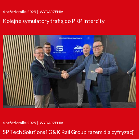
Posted
6 października 2025
|
WYDARZENIA
on
Kolejne symulatory trafią do PKP Intercity
Posted
6 października 2025
|
WYDARZENIA
on
SP Tech Solutions i G&K Rail Group razem dla cyfryzacji