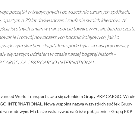
 początki w tradycyjnych i powszechnie uznanych spółkach,
 opartym o 70 lat doświadczeń i zaufanie swoich klientów. W
zęścią istotnych zmian w transporcie towarowym, ale bardzo częst
dowanie i rozwój nowoczesnych bocznic kolejowych, jak i o
ększym skarbem i kapitałem spółki byli i są nasi pracownicy,
ały się naszym udziałem w czasie naszej bogatej historii –
 PKP CARGO S.A. i PKP CARGO INTERNATIONAL.
o Advanced World Transport stała się członkiem Grupy PKP CARGO. W rok
ARGO INTERNATIONAL. Nowa wspólna nazwa wszystkich spółek Grupy
międzynarodowym. Ma także wskazywać na ścisłe połączenie z Grupą PKP