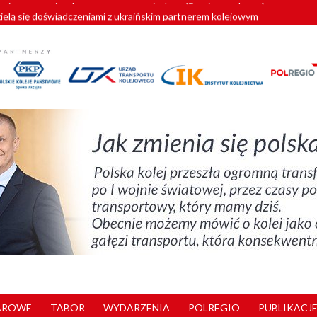
zielą się doświadczeniami z ukraińskim partnerem kolejowym
wej Bydgoszcz Fordon zakończona
zystkie Vectrony na 230 km/h
pociągi od PESA. Sześć nowoczesnych ELF-ów wyjedzie na tory w 202
y. 180 nowych pracowników drużyn pociągowych od początku roku
AROWE
TABOR
WYDARZENIA
POLREGIO
PUBLIKACJE