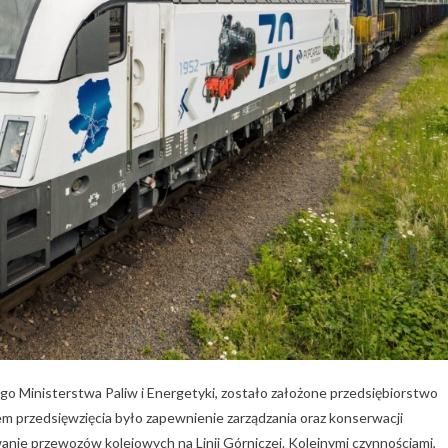
go Ministerstwa Paliw i Energetyki, zostało założone przedsiębiorstwo
em przedsięwzięcia było zapewnienie zarządzania oraz konserwacji
wanie przewozów kolejowych na Linii Górniczej. Kolejnymi czynnościami,