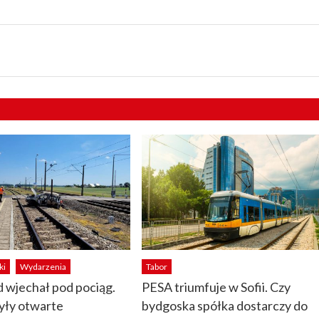
ki
Wydarzenia
Tabor
 wjechał pod pociąg.
PESA triumfuje w Sofii. Czy
yły otwarte
bydgoska spółka dostarczy do