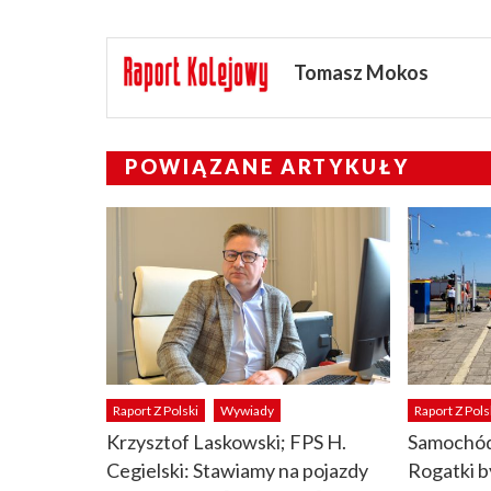
Tomasz Mokos
POWIĄZANE ARTYKUŁY
Raport Z Polski
Wywiady
Raport Z Pols
Krzysztof Laskowski; FPS H.
Samochód
Cegielski: Stawiamy na pojazdy
Rogatki b