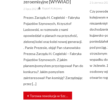
zeroemisyjne [WYWIAD]
Posted
21 czerwca 20
on
Author
Posted
Raport Kolejowy
2 lipca 2021
on
Czy powode
kolejowym w
Prezes Zarządu H. Cegielski – Fabryka
niezamknięt
Pojazdów Szynowych, Krzysztof
dochodzenie
Laskowski, w rozmowie z nami
kujawsko-po
opowiedział o planach na przyszłość,
poniedział
zielonej kolei oraz kolei nowej generacji.
pod pociąg.
. Panie Prezesie, objął Pan stanowisko
strzeżonym 
Prezesa Zarządu H. Cegielski – Fabryka
wypadku dos
Pojazdów Szynowych. Z jakim
w Jeżewie.
planem/pomysłem przystępował Pan do
osobowy wje
konkursu? Jakim pomysłem
otwarte roga
zainteresował Pan komisję? Zarządzając
przez […]
NAWIGACJA
Torowa rewolucja w Szczecinie. Od piątku zmiany w ruchu
WPISU