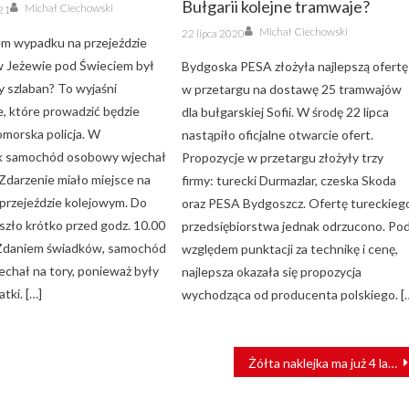
Author
Bułgarii kolejne tramwaje?
Michał Ciechowski
21
Author
Posted
Michał Ciechowski
22 lipca 2020
on
m wypadku na przejeździe
 Jeżewie pod Świeciem był
Bydgoska PESA złożyła najlepszą ofertę
y szlaban? To wyjaśni
w przetargu na dostawę 25 tramwajów
, które prowadzić będzie
dla bułgarskiej Sofii. W środę 22 lipca
morska policja. W
nastąpiło oficjalne otwarcie ofert.
ek samochód osobowy wjechał
Propozycje w przetargu złożyły trzy
 Zdarzenie miało miejsce na
firmy: turecki Durmazlar, czeska Skoda
przejeździe kolejowym. Do
oraz PESA Bydgoszcz. Ofertę tureckieg
zło krótko przed godz. 10.00
przedsiębiorstwa jednak odrzucono. Po
 Zdaniem świadków, samochód
względem punktacji za technikę i cenę,
chał na tory, ponieważ były
najlepsza okazała się propozycja
tki. […]
wychodząca od producenta polskiego. [
Żółta naklejka ma już 4 lata!