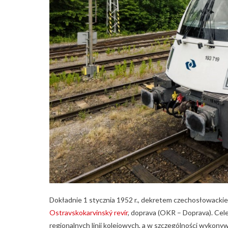
Dokładnie 1 stycznia 1952 r., dekretem czechosłowackie
Ostravskokarvinský revír
, doprava (OKR – Doprava). Cel
regionalnych linii kolejowych, a w szczególności wykony