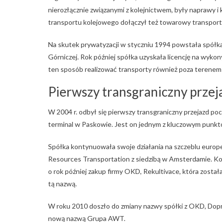
nierozłącznie związanymi z kolejnictwem, były naprawy i 
transportu kolejowego dołączył też towarowy transpo
Na skutek prywatyzacji w styczniu 1994 powstała spółk
Górniczej. Rok później spółka uzyskała licencję na wyk
ten sposób realizować transporty również poza terene
Pierwszy transgraniczny przej
W 2004 r. odbył się pierwszy transgraniczny przejazd po
terminal w Paskowie. Jest on jednym z kluczowym punk
Spółka kontynuowała swoje działania na szczeblu europ
Resources Transportation z siedzibą w Amsterdamie. Ko
o rok później zakup firmy OKD, Rekultivace, która zosta
tą nazwą.
W roku 2010 doszło do zmiany nazwy spółki z OKD, Dopra
nową nazwą Grupa AWT.