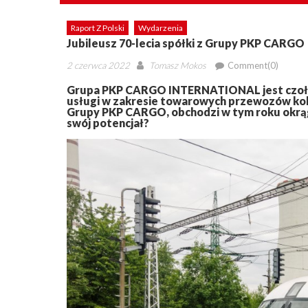
Raport Z Polski
Wydarzenia
Jubileusz 70-lecia spółki z Grupy PKP CARGO
Posted
Author
2 czerwca 2022
Tomasz Mokos
Comment(0)
on
Grupa PKP CARGO INTERNATIONAL jest czoł
usługi w zakresie towarowych przewozów kol
Grupy PKP CARGO, obchodzi w tym roku okrąg
swój potencjał?