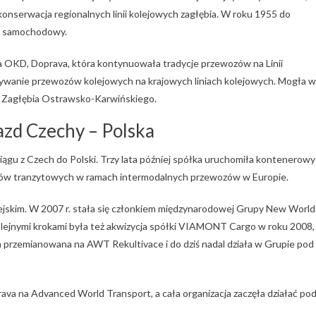
konserwacja regionalnych linii kolejowych zagłębia. W roku 1955 do
rt samochodowy.
a OKD, Doprava, która kontynuowała tradycje przewozów na Linii
onywanie przewozów kolejowych na krajowych liniach kolejowych. Mogła w
m Zagłębia Ostrawsko-Karwińskiego.
azd Czechy – Polska
ciągu z Czech do Polski. Trzy lata później spółka uruchomiła kontenerowy
tów tranzytowych w ramach intermodalnych przewozów w Europie.
ejskim. W 2007 r. stała się członkiem międzynarodowej Grupy New World
lejnymi krokami była też akwizycja spółki VIAMONT Cargo w roku 2008,
ła przemianowana na AWT Rekultivace i do dziś nadal działa w Grupie pod
va na Advanced World Transport, a cała organizacja zaczęła działać po