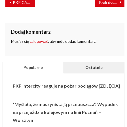
PKP CARGO S.A. w pierwszym półroczu
Brak dyscypliny “transport” – to duże zagrożenie dla projektów
WPISU
Dodaj komentarz
Musisz się
zalogować
, aby móc dodać komentarz.
Popularne
Ostatnie
PKP Intercity reaguje na pożar pociągów [ZDJĘCIA]
“Myślała, że maszynista ją przepuszcza”. Wypadek
na przejeździe kolejowym na linii Poznań –
Wolsztyn