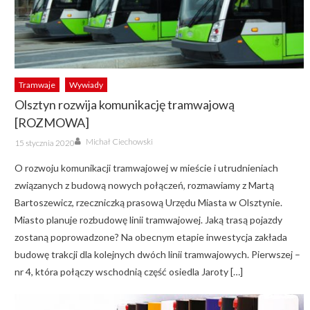
Tramwaje
Wywiady
Olsztyn rozwija komunikację tramwajową
[ROZMOWA]
Author
Posted
Michał Ciechowski
15 stycznia 2020
on
O rozwoju komunikacji tramwajowej w mieście i utrudnieniach
związanych z budową nowych połączeń, rozmawiamy z Martą
Bartoszewicz, rzeczniczką prasową Urzędu Miasta w Olsztynie.
Miasto planuje rozbudowę linii tramwajowej. Jaką trasą pojazdy
zostaną poprowadzone? Na obecnym etapie inwestycja zakłada
budowę trakcji dla kolejnych dwóch linii tramwajowych. Pierwszej –
nr 4, która połączy wschodnią część osiedla Jaroty […]