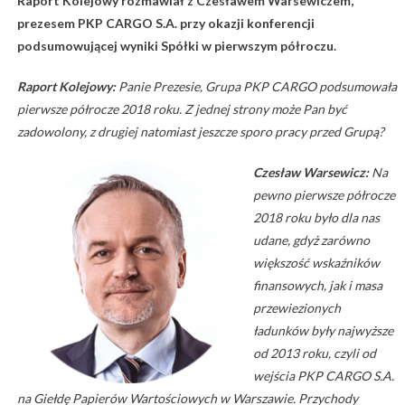
Raport Kolejowy rozmawiał z Czesławem Warsewiczem,
prezesem PKP CARGO S.A. przy okazji konferencji
podsumowującej wyniki Spółki w pierwszym półroczu.
Raport Kolejowy:
Panie Prezesie, Grupa PKP CARGO podsumowała
pierwsze półrocze 2018 roku. Z jednej strony może Pan być
zadowolony, z drugiej natomiast jeszcze sporo pracy przed Grupą?
Czesław Warsewicz:
Na
pewno pierwsze półrocze
2018 roku było dla nas
udane, gdyż zarówno
większość wskaźników
finansowych, jak i masa
przewiezionych
ładunków były najwyższe
od 2013 roku, czyli od
wejścia PKP CARGO S.A.
na Giełdę Papierów Wartościowych w Warszawie. Przychody