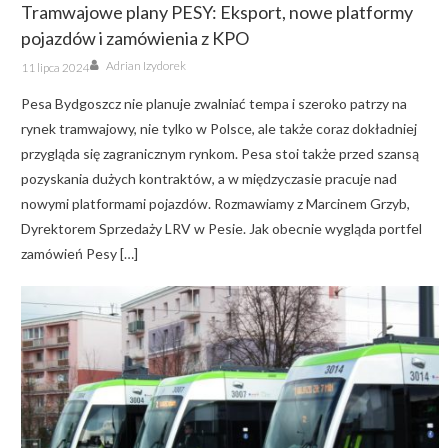
Tramwajowe plany PESY: Eksport, nowe platformy
pojazdów i zamówienia z KPO
Author
Posted
Adrian Izydorek
11 lipca 2024
on
Pesa Bydgoszcz nie planuje zwalniać tempa i szeroko patrzy na
rynek tramwajowy, nie tylko w Polsce, ale także coraz dokładniej
przygląda się zagranicznym rynkom. Pesa stoi także przed szansą
pozyskania dużych kontraktów, a w międzyczasie pracuje nad
nowymi platformami pojazdów. Rozmawiamy z Marcinem Grzyb,
Dyrektorem Sprzedaży LRV w Pesie. Jak obecnie wygląda portfel
zamówień Pesy […]