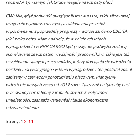
roczne? A tym samym jak Grupa reaguje na wzrosty płac?
CW:
Nie, gdyż podwyżki uwzględniliśmy w naszej zaktualizowanej
prognozie wyników rocznych, a zakłada ona przecież –
w porównaniu z poprzednią prognozą – wzrost zarówno EBIDTA,
jak i zysku netto. Mam nadzieję, że w kolejnych latach
wynagrodzenia w PKP CARGO będą rosły, ale podwyżki zostaną
skorelowane ze wzrostem wydajności pracowników. Takie jest też
oczekiwanie samych pracowników, którzy domagają się wdrożenia
bardziej motywacyjnego systemu wynagrodzeń i ten postulat został
zapisany w czerwcom porozumieniu płacowym. Planujemy
wdrożenie nowych zasad od 2019 roku. Zależy mi na tym, aby nasi
pracownicy coraz lepiej zarabiali, aby ich kreatywność,
umiejętności, zaangażowanie miały także ekonomiczne
odzwierciedlenie.
Strony:
1
2
3
4