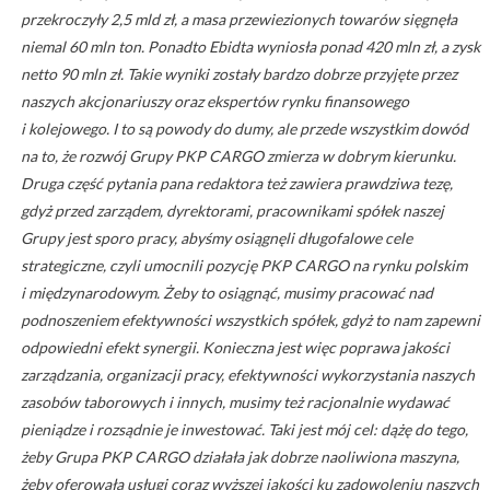
przekroczyły 2,5 mld zł, a masa przewiezionych towarów sięgnęła
niemal 60 mln ton. Ponadto Ebidta wyniosła ponad 420 mln zł, a zysk
netto 90 mln zł. Takie wyniki zostały bardzo dobrze przyjęte przez
naszych akcjonariuszy oraz ekspertów rynku finansowego
i kolejowego. I to są powody do dumy, ale przede wszystkim dowód
na to, że rozwój Grupy PKP CARGO zmierza w dobrym kierunku.
Druga część pytania pana redaktora też zawiera prawdziwa tezę,
gdyż przed zarządem, dyrektorami, pracownikami spółek naszej
Grupy jest sporo pracy, abyśmy osiągnęli długofalowe cele
strategiczne, czyli umocnili pozycję PKP CARGO na rynku polskim
i międzynarodowym. Żeby to osiągnąć, musimy pracować nad
podnoszeniem efektywności wszystkich spółek, gdyż to nam zapewni
odpowiedni efekt synergii. Konieczna jest więc poprawa jakości
zarządzania, organizacji pracy, efektywności wykorzystania naszych
zasobów taborowych i innych, musimy też racjonalnie wydawać
pieniądze i rozsądnie je inwestować. Taki jest mój cel: dążę do tego,
żeby Grupa PKP CARGO działała jak dobrze naoliwiona maszyna,
żeby oferowała usługi coraz wyższej jakości ku zadowoleniu naszych