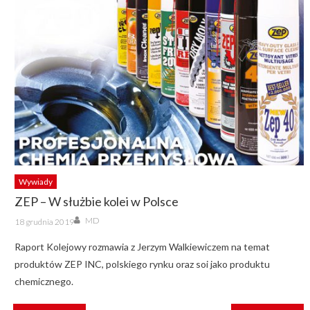
Wywiady
ZEP – W służbie kolei w Polsce
Author
Posted
MD
18 grudnia 2019
on
Raport Kolejowy rozmawia z Jerzym Walkiewiczem na temat
produktów ZEP INC, polskiego rynku oraz soi jako produktu
chemicznego.
NAWIGACJA