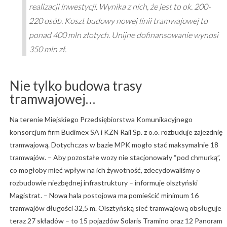
realizacji inwestycji. Wynika z nich, że jest to ok. 200-
220 osób. Koszt budowy nowej linii tramwajowej to
ponad 400 mln złotych. Unijne dofinansowanie wynosi
350 mln zł.
Nie tylko budowa trasy
tramwajowej…
Na terenie Miejskiego Przedsiębiorstwa Komunikacyjnego
konsorcjum firm Budimex SA i KZN Rail Sp. z o.o. rozbuduje zajezdnię
tramwajową. Dotychczas w bazie MPK mogło stać maksymalnie 18
tramwajów. – Aby pozostałe wozy nie stacjonowały “pod chmurką”,
co mogłoby mieć wpływ na ich żywotność, zdecydowaliśmy o
rozbudowie niezbędnej infrastruktury – informuje olsztyński
Magistrat. – Nowa hala postojowa ma pomieścić minimum 16
tramwajów długości 32,5 m. Olsztyńską sieć tramwajową obsługuje
teraz 27 składów – to 15 pojazdów Solaris Tramino oraz 12 Panoram