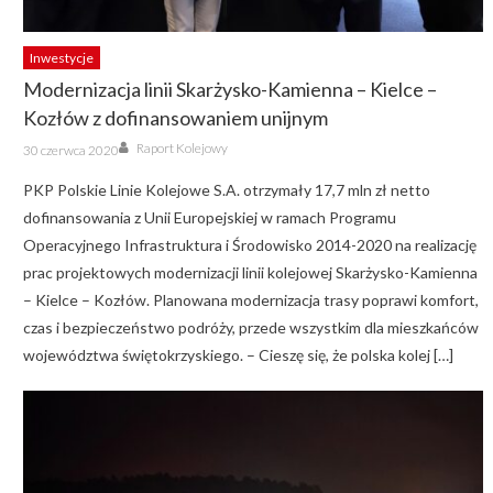
Inwestycje
Modernizacja linii Skarżysko-Kamienna – Kielce –
Kozłów z dofinansowaniem unijnym
Author
Posted
Raport Kolejowy
30 czerwca 2020
on
PKP Polskie Linie Kolejowe S.A. otrzymały 17,7 mln zł netto
dofinansowania z Unii Europejskiej w ramach Programu
Operacyjnego Infrastruktura i Środowisko 2014-2020 na realizację
prac projektowych modernizacji linii kolejowej Skarżysko-Kamienna
– Kielce – Kozłów. Planowana modernizacja trasy poprawi komfort,
czas i bezpieczeństwo podróży, przede wszystkim dla mieszkańców
województwa świętokrzyskiego. – Cieszę się, że polska kolej […]