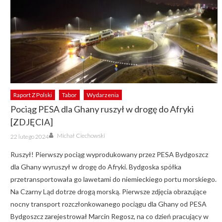
Raport Z Polski
Tabor
Wydarzenia
Pociąg PESA dla Ghany ruszył w drogę do Afryki
[ZDJĘCIA]
Author
Posted
Michał Ciechowski
22 lutego 2024
on
Ruszył! Pierwszy pociąg wyprodukowany przez PESA Bydgoszcz
dla Ghany wyruszył w drogę do Afryki. Bydgoska spółka
przetransportowała go lawetami do niemieckiego portu morskiego.
Na Czarny Ląd dotrze drogą morską. Pierwsze zdjęcia obrazujące
nocny transport rozczłonkowanego pociągu dla Ghany od PESA
Bydgoszcz zarejestrował Marcin Regosz, na co dzień pracujący w