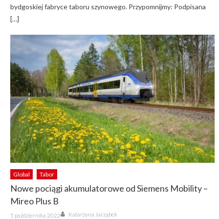
bydgoskiej fabryce taboru szynowego. Przypomnijmy: Podpisana
[…]
Global
Tabor
Nowe pociągi akumulatorowe od Siemens Mobility –
Mireo Plus B
Author
Posted
Katarzyna Jarząbek
5 października 2022
on