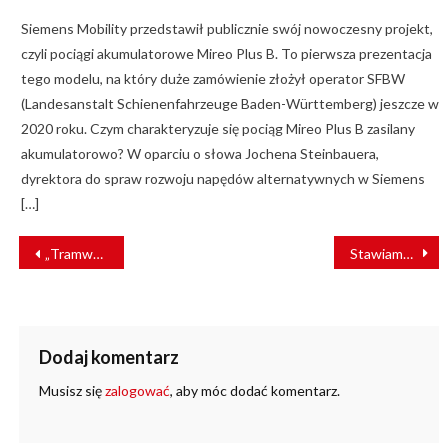
Siemens Mobility przedstawił publicznie swój nowoczesny projekt,
czyli pociągi akumulatorowe Mireo Plus B. To pierwsza prezentacja
tego modelu, na który duże zamówienie złożył operator SFBW
(Landesanstalt Schienenfahrzeuge Baden-Württemberg) jeszcze w
2020 roku. Czym charakteryzuje się pociąg Mireo Plus B zasilany
akumulatorowo? W oparciu o słowa Jochena Steinbauera,
dyrektora do spraw rozwoju napędów alternatywnych w Siemens
[…]
NAWIGACJA
„Tramwajowy” pomnik w Elblągu
Stawiamy na niezawodność – o autorskim rozwiązaniu dedykowanym branży szynowej mówi Heinrich Kusmierek
WPISU
Dodaj komentarz
Musisz się
zalogować
, aby móc dodać komentarz.