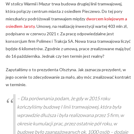
W stolicy Warmii i Mazur trwa budowa drugiej linii tramwajowej,
która połączy centrum miasta z osiedlem Pieczewo. Do tej pory
mieszkańcy podróżowali tramwajem między
dworcem kolejowym a
osiedlem Jaroty
. Umowę, na realizację inwestycji wartej 403 mln zł,
podpisano w czerwcu 2021 r. Za pracę odpowiedzialne jest
konsorcjum firm Polimex i Trakcja SA. Nowa trasa tramwajowa liczyć
będzie 6 kilometrów. Zgodnie z umową, prace zrealizowane mają być
do 16 października. Jednak czy ten termin jest realny?
Zapytaliśmy o to prezydenta Olsztyna. Jak zaznacza prezydent, w
jego ocenie to zdecydowanie za mało, aby móc zrealizować kontrakt
w terminie.
– Dla porównania podam, że gdy w 2015 roku
kończyliśmy budowę I linii tramwajowej, która była
wprawdzie dłuższa i była realizowana przez 5 firm, w
okresie kumulacji prac, przez ostatnie pół roku, w
budowę było zaangażowanych ok. 1000 osób – dodaje