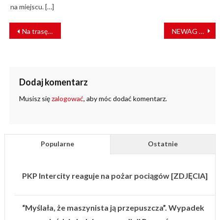
na miejscu. […]
NAWIGACJA
Na trasę Świdnica – Jedlina-Zdrój wróciły pociągi
NEWAG chce dostarczyć EZT-y dla Kolei Śląskich. Jakie będą nowe pociągi?
WPISU
Dodaj komentarz
Musisz się
zalogować
, aby móc dodać komentarz.
Popularne
Ostatnie
PKP Intercity reaguje na pożar pociągów [ZDJĘCIA]
“Myślała, że maszynista ją przepuszcza”. Wypadek