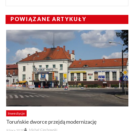
POWIĄZANE ARTYKUŁY
Inwestycje
Toruńskie dworce przejdą modernizację
Author
Posted
Michał Ciechowski
9 lipca 2020