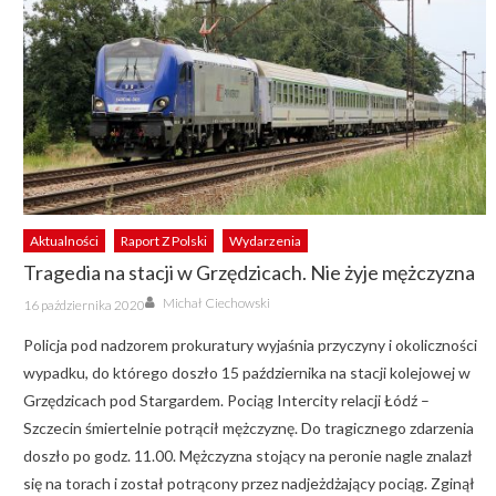
Aktualności
Raport Z Polski
Wydarzenia
Tragedia na stacji w Grzędzicach. Nie żyje mężczyzna
Author
Posted
Michał Ciechowski
16 października 2020
on
Policja pod nadzorem prokuratury wyjaśnia przyczyny i okoliczności
wypadku, do którego doszło 15 października na stacji kolejowej w
Grzędzicach pod Stargardem. Pociąg Intercity relacji Łódź –
Szczecin śmiertelnie potrącił mężczyznę. Do tragicznego zdarzenia
doszło po godz. 11.00. Mężczyzna stojący na peronie nagle znalazł
się na torach i został potrącony przez nadjeżdżający pociąg. Zginął