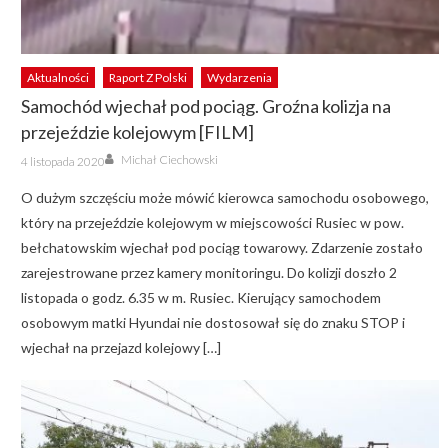
Aktualności
Raport Z Polski
Wydarzenia
Samochód wjechał pod pociąg. Groźna kolizja na
przejeździe kolejowym [FILM]
Author
Posted
Michał Ciechowski
4 listopada 2020
on
O dużym szczęściu może mówić kierowca samochodu osobowego,
który na przejeździe kolejowym w miejscowości Rusiec w pow.
bełchatowskim wjechał pod pociąg towarowy. Zdarzenie zostało
zarejestrowane przez kamery monitoringu. Do kolizji doszło 2
listopada o godz. 6.35 w m. Rusiec. Kierujący samochodem
osobowym matki Hyundai nie dostosował się do znaku STOP i
wjechał na przejazd kolejowy […]