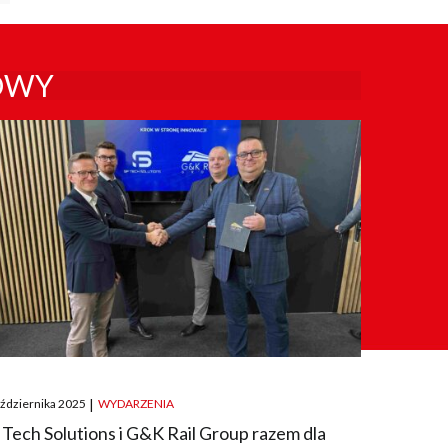
OWY
ted
aździernika 2025
|
WYDARZENIA
 Tech Solutions i G&K Rail Group razem dla