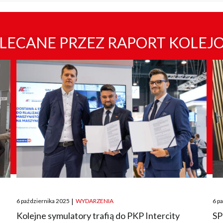
LECANE PRZEZ RAPORT KOLEJ
Posted
Pos
6 października 2025
|
WYDARZENIA
6 p
on
on
O
Kolejne symulatory trafią do PKP Intercity
SP