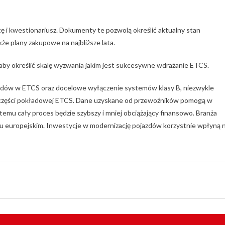
tę i kwestionariusz. Dokumenty te pozwolą określić aktualny stan
e plany zakupowe na najbliższe lata.
by określić skalę wyzwania jakim jest sukcesywne wdrażanie ETCS.
zdów w ETCS oraz docelowe wyłączenie systemów klasy B, niezwykle
ia części pokładowej ETCS. Dane uzyskane od przewoźników pomogą w
mu cały proces będzie szybszy i mniej obciążający finansowo. Branża
ku europejskim. Inwestycje w modernizację pojazdów korzystnie wpłyną 