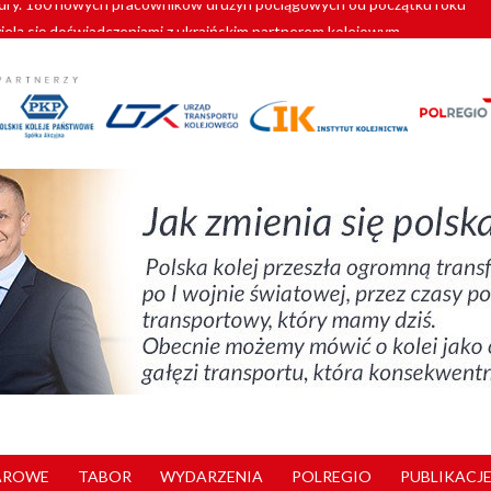
zielą się doświadczeniami z ukraińskim partnerem kolejowym
wej Bydgoszcz Fordon zakończona
zystkie Vectrony na 230 km/h
pociągi od PESA. Sześć nowoczesnych ELF-ów wyjedzie na tory w 202
y. 180 nowych pracowników drużyn pociągowych od początku roku
AROWE
TABOR
WYDARZENIA
POLREGIO
PUBLIKACJE