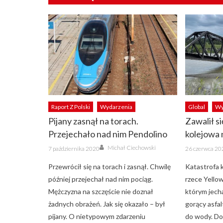
Raport Z Polski
Wydarzenia
Global
Wy
Pijany zasnął na torach.
Zawalił s
Przejechało nad nim Pendolino
kolejowa 
Author
Posted
Posted
Michał Ciechowski
7 października 2020
26 czerwca 20
on
on
Przewrócił się na torach i zasnął. Chwilę
Katastrofa k
później przejechał nad nim pociąg.
rzece Yellow
Mężczyzna na szczęście nie doznał
którym jecha
żadnych obrażeń. Jak się okazało – był
gorący asfal
pijany. O nietypowym zdarzeniu
do wody. Do