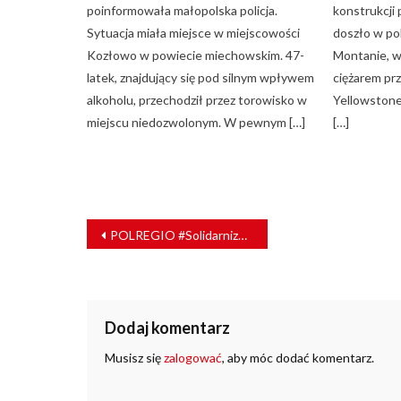
poinformowała małopolska policja.
konstrukcji
Sytuacja miała miejsce w miejscowości
doszło w po
Kozłowo w powiecie miechowskim. 47-
Montanie, w
latek, znajdujący się pod silnym wpływem
ciężarem pr
alkoholu, przechodził przez torowisko w
Yellowstone
miejscu niedozwolonym. W pewnym […]
[…]
NAWIGACJA
POLREGIO #SolidarnizUkrainą
WPISU
Dodaj komentarz
Musisz się
zalogować
, aby móc dodać komentarz.