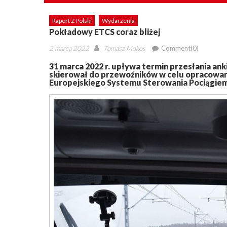
Raport Z Polski
Wydarzenia
Pokładowy ETCS coraz bliżej
Posted
Author
2 marca 2022
Tomasz Mokos
Comment(0)
on
31 marca 2022 r. upływa termin przesłania ank
skierował do przewoźników w celu opracowan
Europejskiego Systemu Sterowania Pociągiem