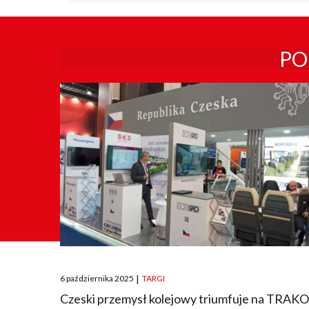
PO
Posted
6 października 2025
|
TARGI
on
Czeski przemysł kolejowy triumfuje na TRAK