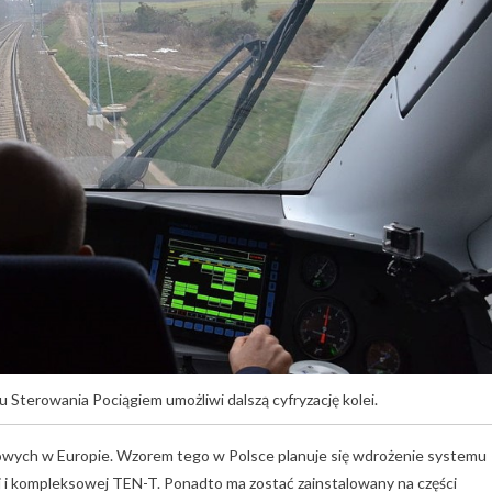
terowania Pociągiem umożliwi dalszą cyfryzację kolei.
olejowych w Europie. Wzorem tego w Polsce planuje się wdrożenie systemu
j i kompleksowej TEN-T. Ponadto ma zostać zainstalowany na części