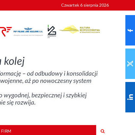
Czwartek 6 sierpnia 2026
9 roku
 FIRM