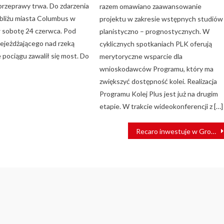
 przeprawy trwa. Do zdarzenia
razem omawiano zaawansowanie
bliżu miasta Columbus w
projektu w zakresie wstępnych studiów
 sobotę 24 czerwca. Pod
planistyczno – prognostycznych. W
zejeżdżającego nad rzeką
cyklicznych spotkaniach PLK oferują
 pociągu zawalił się most. Do
merytoryczne wsparcie dla
wnioskodawców Programu, który ma
zwiększyć dostępność kolei. Realizacja
Programu Kolej Plus jest już na drugim
etapie. W trakcie wideokonferencji z […]
Recaro inwestuje w Growag