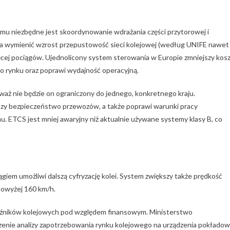
emu niezbędne jest skoordynowanie wdrażania części przytorowej i
a wymienić wzrost przepustowość sieci kolejowej (według UNIFE nawet
ęcej pociągów. Ujednolicony system sterowania w Europie zmniejszy kos
go rynku oraz poprawi wydajność operacyjną.
aż nie będzie on ograniczony do jednego, konkretnego kraju.
zy bezpieczeństwo przewozów, a także poprawi warunki pracy
. ETCS jest mniej awaryjny niż aktualnie używane systemy klasy B, co
em umożliwi dalszą cyfryzację kolei. System zwiększy także prędkość
powyżej 160 km/h.
źników kolejowych pod względem finansowym. Ministerstwo
zenie analizy zapotrzebowania rynku kolejowego na urządzenia pokłado