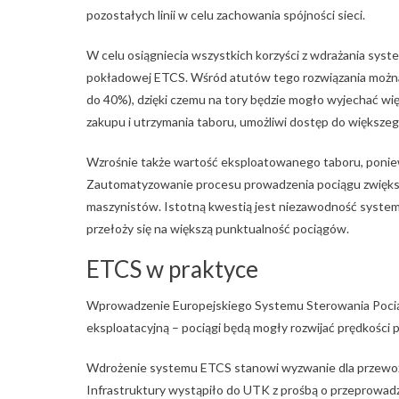
pozostałych linii w celu zachowania spójności sieci.
W celu osiągniecia wszystkich korzyści z wdrażania syst
pokładowej ETCS. Wśród atutów tego rozwiązania możn
do 40%), dzięki czemu na tory będzie mogło wyjechać wi
zakupu i utrzymania taboru, umożliwi dostęp do większe
Wzrośnie także wartość eksploatowanego taboru, poniew
Zautomatyzowanie procesu prowadzenia pociągu zwięks
maszynistów. Istotną kwestią jest niezawodność systemu
przełoży się na większą punktualność pociągów.
ETCS w praktyce
Wprowadzenie Europejskiego Systemu Sterowania Pociągi
eksploatacyjną – pociągi będą mogły rozwijać prędkości 
Wdrożenie systemu ETCS stanowi wyzwanie dla przewo
Infrastruktury wystąpiło do UTK z prośbą o przeprowad