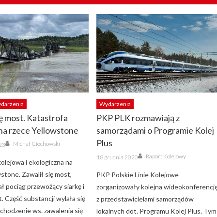
darzenia
Wydarzenia
ię most. Katastrofa
PKP PLK rozmawiają z
na rzece Yellowstone
samorządami o Programie Kolej
Author
Plus
Michał Ciechowski
23
Author
Posted
Raport Kolejowy
18 grudnia 2020
on
olejowa i ekologiczna na
stone. Zawalił się most,
PKP Polskie Linie Kolejowe
ł pociąg przewożący siarkę i
zorganizowały kolejna wideokonferencj
t. Część substancji wylała się
z przedstawicielami samorządów
chodzenie ws. zawalenia się
lokalnych dot. Programu Kolej Plus. Tym