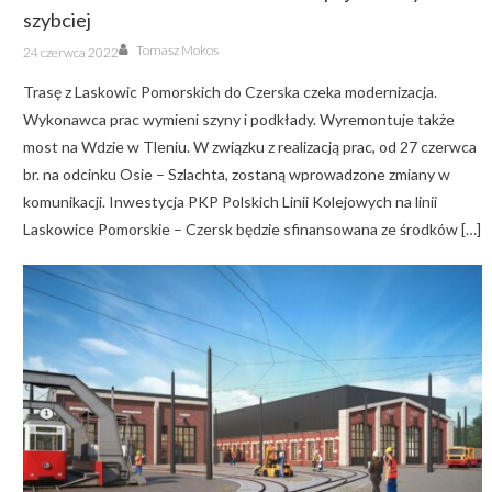
szybciej
Author
Posted
Tomasz Mokos
24 czerwca 2022
on
Trasę z Laskowic Pomorskich do Czerska czeka modernizacja.
Wykonawca prac wymieni szyny i podkłady. Wyremontuje także
most na Wdzie w Tleniu. W związku z realizacją prac, od 27 czerwca
br. na odcinku Osie – Szlachta, zostaną wprowadzone zmiany w
komunikacji. Inwestycja PKP Polskich Linii Kolejowych na linii
Laskowice Pomorskie – Czersk będzie sfinansowana ze środków […]