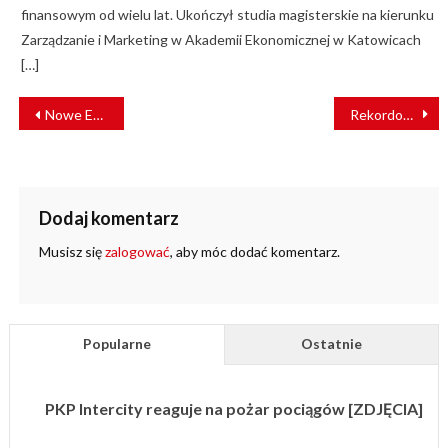
finansowym od wielu lat. Ukończył studia magisterskie na kierunku
Zarządzanie i Marketing w Akademii Ekonomicznej w Katowicach
[…]
NAWIGACJA
Nowe EZT dla Małopolski. W przetargu rywalizują NEWAG i PESA
Rekordowe ferie. Pociągami PKP Intercity podróżowało aż 5 mln pasażerów
WPISU
Dodaj komentarz
Musisz się
zalogować
, aby móc dodać komentarz.
Popularne
Ostatnie
PKP Intercity reaguje na pożar pociągów [ZDJĘCIA]