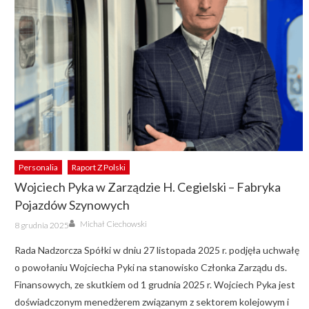
Personalia
Raport Z Polski
Wojciech Pyka w Zarządzie H. Cegielski – Fabryka
Pojazdów Szynowych
Author
Posted
Michał Ciechowski
8 grudnia 2025
on
Rada Nadzorcza Spółki w dniu 27 listopada 2025 r. podjęła uchwałę
o powołaniu Wojciecha Pyki na stanowisko Członka Zarządu ds.
Finansowych, ze skutkiem od 1 grudnia 2025 r. Wojciech Pyka jest
doświadczonym menedżerem związanym z sektorem kolejowym i