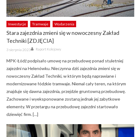
Inwestycje
Tramwaje
Wydarzenia
Stara zajezdnia zmieni się w nowoczesny Zakład
Techniki [ZDJĘCIA]
Author
Posted
Raport Kolejowy
3 sierpnia 2023
on
MPK-Łódź podpisało umowę na przebudowę ponad stuletniej
zajezdni na Helenówku. Nieczynna dziś zajezdnia zmieni się w
nowoczesny Zakład Techniki, w którym będą naprawiane i
modernizowane łódzkie tramwaje. Niemal cały teren, na którym
znajduje się dawna zajezdnia, przejdzie gruntowną przebudowę.
Zachowane i wyeksponowane zostaną jednak jej zabytkowe
elementy. W przetargu na przebudowę zajezdni startowało
dziewięć firm. […]