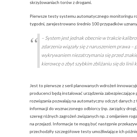
skrzyżowaniach torów z drogami.
Pierwsze testy systemu automatycznego monitoringu rozp
tygodni, zarejestrowano średnio 100 przypadków uznany
– System jest jednak obecnie w trakcie kalibro
zdarzenia wiązały się z naruszeniem prawa –
wykrywaniem niezatrzymania się przed znakie
kierowcę o zbyt szybkim zbliżaniu się do linii 
Jest to pierwsze z serii planowanych wdrożeń innowacyjn
producenci będą instalować urządzenia zabezpieczające
rozwiązania pozwalają na automatyczny odczyt danych z 
informacji do wyznaczonego odbiorcy (np. zarządcy drogi
szereg różnych zagrożeń związanych np. z omijaniem rog
na przejazd. Informacje te mogą być następnie przekazy
przechodziły szczegółowe testy umożliwiające ich późnie