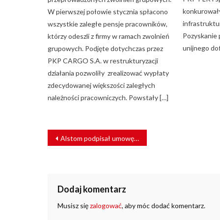
konkurowały
W pierwszej połowie stycznia spłacono
infrastruktu
wszystkie zaległe pensje pracowników,
Pozyskanie 
którzy odeszli z firmy w ramach zwolnień
unijnego do
grupowych. Podjęte dotychczas przez
PKP CARGO S.A. w restrukturyzacji
działania pozwoliły zrealizować wypłaty
zdecydowanej większości zaległych
należności pracowniczych. Powstały […]
NAWIGACJA
Alstom podpisał umowę o przejęciu firmy Bombardier Transportation
WPISU
Dodaj komentarz
Musisz się
zalogować
, aby móc dodać komentarz.