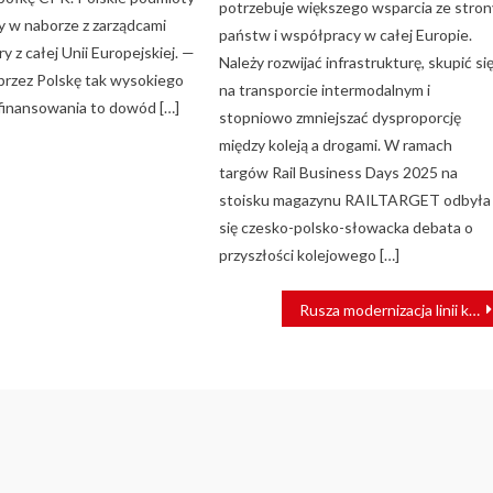
potrzebuje większego wsparcia ze stron
 w naborze z zarządcami
państw i współpracy w całej Europie.
ry z całej Unii Europejskiej. —
Należy rozwijać infrastrukturę, skupić si
przez Polskę tak wysokiego
na transporcie intermodalnym i
finansowania to dowód […]
stopniowo zmniejszać dysproporcję
między koleją a drogami. W ramach
targów Rail Business Days 2025 na
stoisku magazynu RAILTARGET odbyła
się czesko-polsko-słowacka debata o
przyszłości kolejowego […]
Rusza modernizacja linii kolejowej Czyżew – Białystok