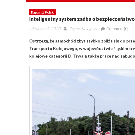
Raport Z Polski
Inteligentny system zadba o bezpieczeństwo
Posted
Author
17 września 2020
Raport Kolejowy
Comment(0)
on
Ostrzegą, że samochód zbyt szybko zbliża się do prze
Transportu Kolejowego, w województwie śląskim trw
kolejowe kategorii D. Trwają także prace nad zabud