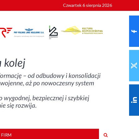
Czwartek 6 sierpnia 2026
9 roku
 FIRM