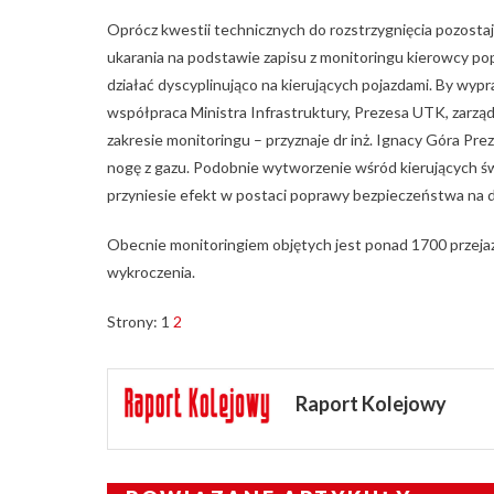
Oprócz kwestii technicznych do rozstrzygnięcia pozosta
ukarania na podstawie zapisu z monitoringu kierowcy p
działać dyscyplinująco na kierujących pojazdami. By wyp
współpraca Ministra Infrastruktury, Prezesa UTK, zarz
zakresie monitoringu – przyznaje dr inż. Ignacy Góra P
nogę z gazu. Podobnie wytworzenie wśród kierujących świ
przyniesie efekt w postaci poprawy bezpieczeństwa na 
Obecnie monitoringiem objętych jest ponad 1700 przejaz
wykroczenia.
Strony:
1
2
Raport Kolejowy