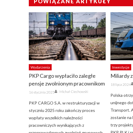
POWIĄZANE ARTYKUŁY
Wydarzenia
Inwestycje
PKP Cargo wypłaciło zaległe
Miliardy z
pensje zwolnionym pracownikom
Posted
18 lipca 2024
on
Author
Posted
Michał Ciechowski
16 stycznia 2025
on
Polska otrz
unijnego do
PKP CARGO S.A. w restrukturyzacji w
Transport. 
styczniu 2025 roku zakończy proces
zostanie na 
wypłaty wszelkich należności
trzy projekt
pracowniczych wynikających z
PKP PLK i s
przeprowadzonych zwolnień grupowych.