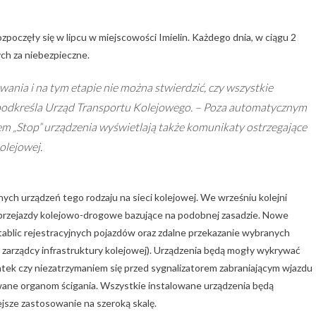
oczęły się w lipcu w miejscowości Imielin. Każdego dnia, w ciągu 2
ch za niebezpieczne.
wania i na tym etapie nie można stwierdzić, czy wszystkie
 podkreśla Urząd Transportu Kolejowego. – Poza automatycznym
m „Stop” urządzenia wyświetlają także komunikaty ostrzegające
kolejowej.
ych urządzeń tego rodzaju na sieci kolejowej. We wrześniu kolejni
 przejazdy kolejowo-drogowe bazujące na podobnej zasadzie. Nowe
tablic rejestracyjnych pojazdów oraz zdalne przekazanie wybranych
, zarządcy infrastruktury kolejowej). Urządzenia będą mogły wykrywać
atek czy niezatrzymaniem się przed sygnalizatorem zabraniającym wjazdu
wane organom ścigania. Wszystkie instalowane urządzenia będą
jsze zastosowanie na szeroką skalę.