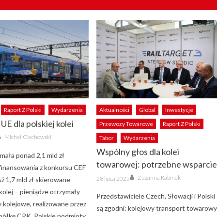
Raport Z Polski
Wydarzenia
Aktualności
Global
Inwestycje
 UE dla polskiej kolei
Przewozy Towarowe
Raport Z Polski
Author
Michał Ciechowski
Tabor
Wydarzenia
Wspólny głos dla kolei
ymała ponad 2,1 mld zł
towarowej: potrzebne wsparci
finansowania z konkursu CEF
Author
Posted
Zuzanna Rabinek
28 lipca 2025
Aż 1,7 mld zł skierowane
on
kolej – pieniądze otrzymały
Przedstawiciele Czech, Słowacji i Polski
y kolejowe, realizowane przez
są zgodni: kolejowy transport towarow
półkę CPK. Polskie podmioty