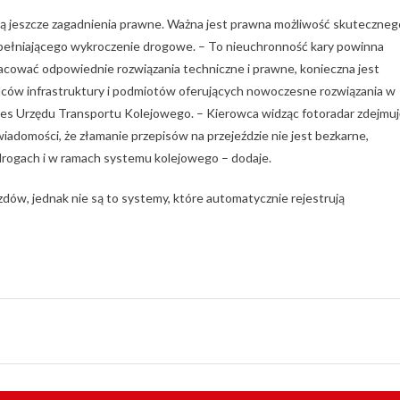
ją jeszcze zagadnienia prawne. Ważna jest prawna możliwość skuteczneg
opełniającego wykroczenie drogowe. – To nieuchronność kary powinna
racować odpowiednie rozwiązania techniczne i prawne, konieczna jest
ądców infrastruktury i podmiotów oferujących nowoczesne rozwiązania w
rezes Urzędu Transportu Kolejowego. – Kierowca widząc fotoradar zdejmuj
adomości, że złamanie przepisów na przejeździe nie jest bezkarne,
drogach i w ramach systemu kolejowego – dodaje.
dów, jednak nie są to systemy, które automatycznie rejestrują