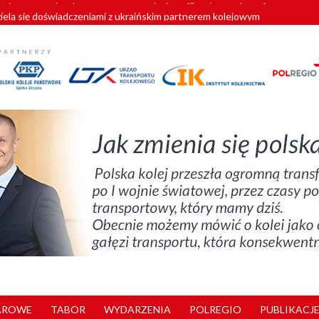
zielą się doświadczeniami z ukraińskim partnerem kolejowym
wej Bydgoszcz Fordon zakończona
zystkie Vectrony na 230 km/h
pociągi od PESA. Sześć nowoczesnych ELF-ów wyjedzie na tory w 202
y. 180 nowych pracowników drużyn pociągowych od początku roku
AROWE
TABOR
WYDARZENIA
POLREGIO
PUBLIKACJE