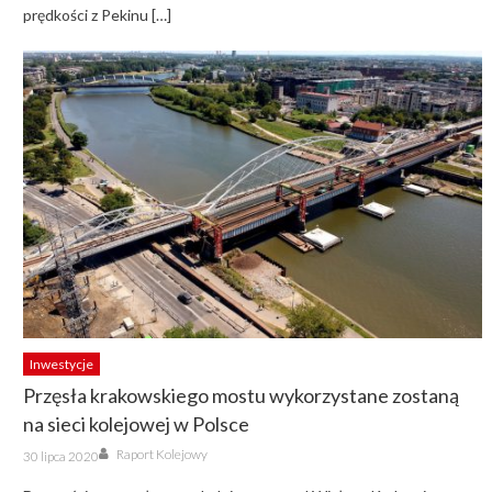
prędkości z Pekinu […]
Inwestycje
Przęsła krakowskiego mostu wykorzystane zostaną
na sieci kolejowej w Polsce
Author
Posted
Raport Kolejowy
30 lipca 2020
on