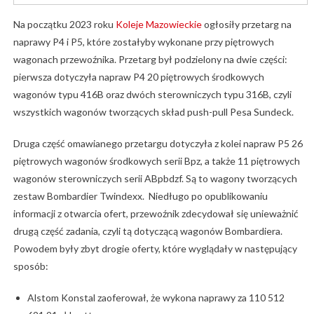
Na początku 2023 roku
Koleje Mazowieckie
ogłosiły przetarg na
naprawy P4 i P5, które zostałyby wykonane przy piętrowych
wagonach przewoźnika. Przetarg był podzielony na dwie części:
pierwsza dotyczyła napraw P4 20 piętrowych środkowych
wagonów typu 416B oraz dwóch sterowniczych typu 316B, czyli
wszystkich wagonów tworzących skład push-pull Pesa Sundeck.
Druga część omawianego przetargu dotyczyła z kolei napraw P5 26
piętrowych wagonów środkowych serii Bpz, a także 11 piętrowych
wagonów sterowniczych serii ABpbdzf. Są to wagony tworzących
zestaw Bombardier Twindexx. Niedługo po opublikowaniu
informacji z otwarcia ofert, przewoźnik zdecydował się unieważnić
drugą część zadania, czyli tą dotyczącą wagonów Bombardiera.
Powodem były zbyt drogie oferty, które wyglądały w następujący
sposób:
Alstom Konstal zaoferował, że wykona naprawy za 110 512