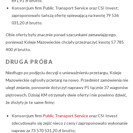
691,91 zł brutto.
Konsorcjum firm Public Transport Service oraz CSI Invest;
zaproponowało tańszą ofertę opiewającą na kwotę 79 536
031,20 zł brutto.
Obie oferty były znacznie ponad szacunkami zamawiającego,
ponieważ Koleje Mazowieckie chciały przeznaczyć kwotę 57 785
400 zł brutto.
DRUGA PRÓBA
Niedługo po podjęciu decyzji o unieważnieniu przetargu, Koleje
Mazowieckie ogłosiły przetarg na nowo. Przedmiot zamówienia nie
uległ zmianie, ponownie dotyczył naprawy P5 łącznie 37 wagonów
piętrowych. Dzisiaj KM otrzymały dwie oferty i nie powinno dziwić,
że złożyły je te same firmy:
Konsorcjum firm
Public Transport Service
oraz CSI Invest
zdecydowało się zejść nieco z ceny i zaproponowało wykonanie
napraw za 73 570 531,20 zł brutto;