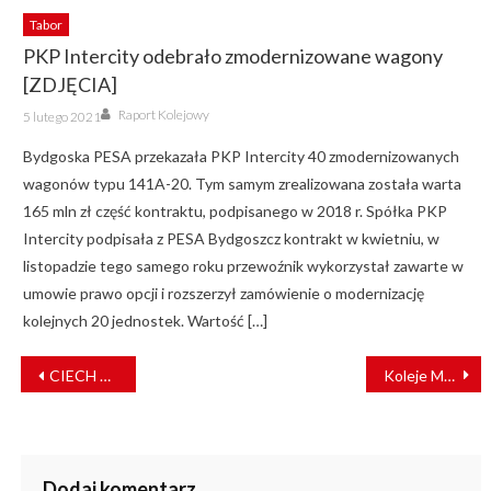
Tabor
PKP Intercity odebrało zmodernizowane wagony
[ZDJĘCIA]
Author
Posted
Raport Kolejowy
5 lutego 2021
on
Bydgoska PESA przekazała PKP Intercity 40 zmodernizowanych
wagonów typu 141A-20. Tym samym zrealizowana została warta
165 mln zł część kontraktu, podpisanego w 2018 r. Spółka PKP
Intercity podpisała z PESA Bydgoszcz kontrakt w kwietniu, w
listopadzie tego samego roku przewoźnik wykorzystał zawarte w
umowie prawo opcji i rozszerzył zamówienie o modernizację
kolejnych 20 jednostek. Wartość […]
NAWIGACJA
CIECH Cargo rozpoczął współpracę z Grupą OT Logistics
Koleje Mazowieckie mają twarz kobiety
WPISU
Dodaj komentarz