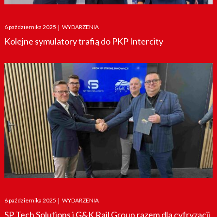
Posted
6 października 2025
|
WYDARZENIA
on
Kolejne symulatory trafią do PKP Intercity
Posted
6 października 2025
|
WYDARZENIA
on
SP Tech Solutions i G&K Rail Group razem dla cyfryzacji