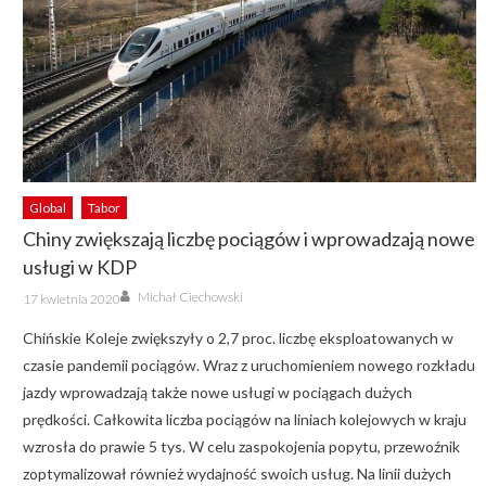
Global
Tabor
Chiny zwiększają liczbę pociągów i wprowadzają nowe
usługi w KDP
Author
Posted
Michał Ciechowski
17 kwietnia 2020
on
Chińskie Koleje zwiększyły o 2,7 proc. liczbę eksploatowanych w
czasie pandemii pociągów. Wraz z uruchomieniem nowego rozkładu
jazdy wprowadzają także nowe usługi w pociągach dużych
prędkości. Całkowita liczba pociągów na liniach kolejowych w kraju
wzrosła do prawie 5 tys. W celu zaspokojenia popytu, przewoźnik
zoptymalizował również wydajność swoich usług. Na linii dużych