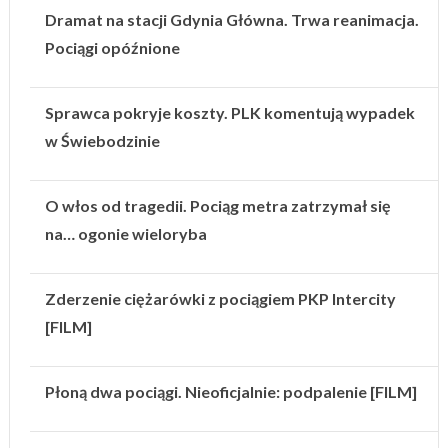
Dramat na stacji Gdynia Główna. Trwa reanimacja.
Pociągi opóźnione
Sprawca pokryje koszty. PLK komentują wypadek
w Świebodzinie
O włos od tragedii. Pociąg metra zatrzymał się
na… ogonie wieloryba
Zderzenie ciężarówki z pociągiem PKP Intercity
[FILM]
Płoną dwa pociągi. Nieoficjalnie: podpalenie [FILM]