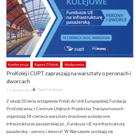
Konferencja
Raport Z Polski
Wydarzenia
ProKolej i CUPT zapraszają na warsztaty o peronach i
dworcach
Author
Posted
Raport Kolejowy
11 czerwca 2024
on
Z okazji 20-lecia wstąpienia Polski do Unii Europejskiej, Fundacja
ProKolej wraz z Centrum Unijnych Projektów Transportowych
organizują 18 czerwca warsztaty branżowe poświęcone
infrastrukturze pasażerskiej pt. „Fundusze UE na infrastrukturę
pasażerską – perony i dworce”. W Warszawie spotkają się