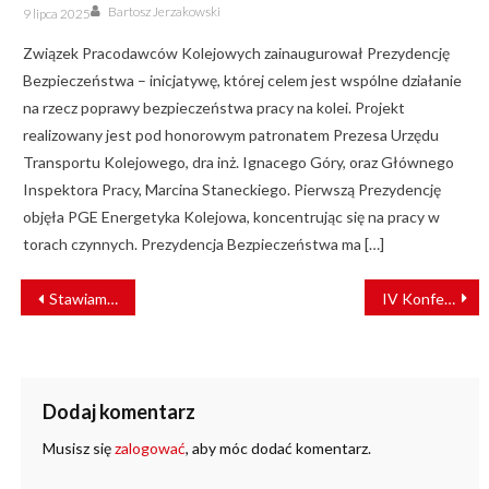
Author
Posted
Bartosz Jerzakowski
9 lipca 2025
on
Związek Pracodawców Kolejowych zainaugurował Prezydencję
Bezpieczeństwa – inicjatywę, której celem jest wspólne działanie
na rzecz poprawy bezpieczeństwa pracy na kolei. Projekt
realizowany jest pod honorowym patronatem Prezesa Urzędu
Transportu Kolejowego, dra inż. Ignacego Góry, oraz Głównego
Inspektora Pracy, Marcina Staneckiego. Pierwszą Prezydencję
objęła PGE Energetyka Kolejowa, koncentrując się na pracy w
torach czynnych. Prezydencja Bezpieczeństwa ma […]
NAWIGACJA
Stawiamy na dynamiczny rozwój
IV Konferencja Techniczno-Naprawcza „PKP Intercity” S.A.
WPISU
Dodaj komentarz
Musisz się
zalogować
, aby móc dodać komentarz.