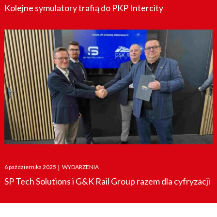
Kolejne symulatory trafią do PKP Intercity
Posted
6 października 2025
|
WYDARZENIA
on
SP Tech Solutions i G&K Rail Group razem dla cyfryzacji