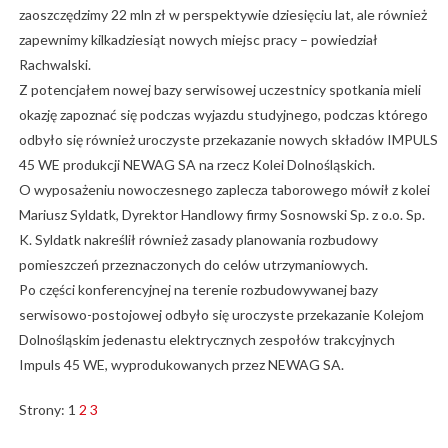
zaoszczędzimy 22 mln zł w perspektywie dziesięciu lat, ale również
zapewnimy kilkadziesiąt nowych miejsc pracy – powiedział
Rachwalski.
Z potencjałem nowej bazy serwisowej uczestnicy spotkania mieli
okazję zapoznać się podczas wyjazdu studyjnego, podczas którego
odbyło się również uroczyste przekazanie nowych składów IMPULS
45 WE produkcji NEWAG SA na rzecz Kolei Dolnośląskich.
O wyposażeniu nowoczesnego zaplecza taborowego mówił z kolei
Mariusz Syldatk, Dyrektor Handlowy firmy Sosnowski Sp. z o.o. Sp.
K. Syldatk nakreślił również zasady planowania rozbudowy
pomieszczeń przeznaczonych do celów utrzymaniowych.
Po części konferencyjnej na terenie rozbudowywanej bazy
serwisowo-postojowej odbyło się uroczyste przekazanie Kolejom
Dolnośląskim jedenastu elektrycznych zespołów trakcyjnych
Impuls 45 WE, wyprodukowanych przez NEWAG SA.
Strony:
1
2
3