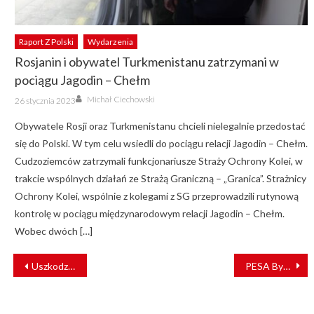
Raport Z Polski
Wydarzenia
Rosjanin i obywatel Turkmenistanu zatrzymani w
pociągu Jagodin – Chełm
Author
Posted
Michał Ciechowski
26 stycznia 2023
on
Obywatele Rosji oraz Turkmenistanu chcieli nielegalnie przedostać
się do Polski. W tym celu wsiedli do pociągu relacji Jagodin – Chełm.
Cudzoziemców zatrzymali funkcjonariusze Straży Ochrony Kolei, w
trakcie wspólnych działań ze Strażą Graniczną – „Granica”. Strażnicy
Ochrony Kolei, wspólnie z kolegami z SG przeprowadzili rutynową
kontrolę w pociągu międzynarodowym relacji Jagodin – Chełm.
Wobec dwóch […]
NAWIGACJA
Uszkodzone Pendolino zostanie rozebrane?
PESA Bydgoszcz dostarczy kolejne pociągi dla ŁKA [ZDJĘCIA]
WPISU