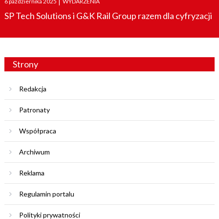
6 października 2025
|
WYDARZENIA
on
SP Tech Solutions i G&K Rail Group razem dla cyfryzacji
Strony
Redakcja
Patronaty
Współpraca
Archiwum
Reklama
Regulamin portalu
Polityki prywatności