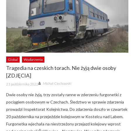
Global
Wydarzenia
Tragedia na czeskich torach. Nie żyją dwie osoby
[ZDJĘCIA]
Author
Posted
Michał Ciechowski
21 października 2022
on
Dwie osoby nie żyją, trzy zostały ranne w zderzeniu furgonetki z
pociągiem osobowym w Czechach. Śledztwo w sprawie zdarzenia
prowadzi Inspektorat Kolejnictwa. Do zdarzenia doszło w czwartek
20 października na przejeździe kolejowym w Kostelcu nad Labem.
Furgonetka wjechała na niestrzeżony przejazd kolejowy wprost