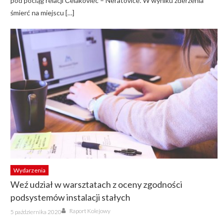
pod pociąg relacji Čelákoviec – Neratovice. W wyniku zderzenia
śmierć na miejscu […]
Wydarzenia
Weź udział w warsztatach z oceny zgodności
podsystemów instalacji stałych
Author
Posted
Raport Kolejowy
5 października 2020
on