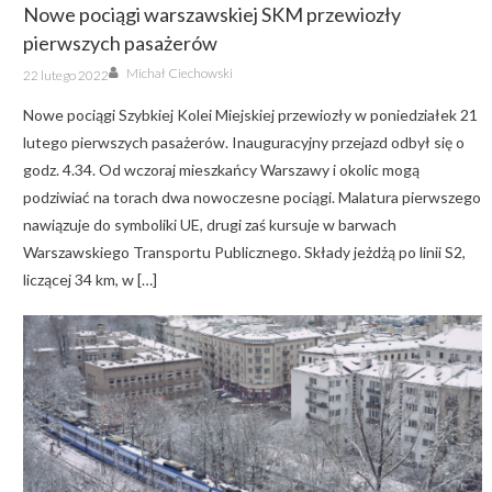
Nowe pociągi warszawskiej SKM przewiozły
pierwszych pasażerów
Author
Posted
Michał Ciechowski
22 lutego 2022
on
Nowe pociągi Szybkiej Kolei Miejskiej przewiozły w poniedziałek 21
lutego pierwszych pasażerów. Inauguracyjny przejazd odbył się o
godz. 4.34. Od wczoraj mieszkańcy Warszawy i okolic mogą
podziwiać na torach dwa nowoczesne pociągi. Malatura pierwszego
nawiązuje do symboliki UE, drugi zaś kursuje w barwach
Warszawskiego Transportu Publicznego. Składy jeżdżą po linii S2,
liczącej 34 km, w […]