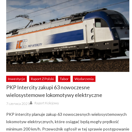
Inwestycje
Raport Z Polski
Tabor
Wydarzenia
PKP Intercity zakupi 63 nowoczesne
wielosystemowe lokomotywy elektryczne
Author
Posted
Raport Kolejowy
7 czerwca 2021
on
PKP intercity planuje zakup 63 nowoczesnych wielosystemowych
lokomotyw elektrycznych, które osiągać będą mogły prędkość
minimum 200 km/h. Przewoźnik ogłosił w tej sprawie postępowanie