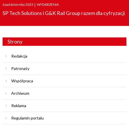
Posted
6 października 2025
|
WYDARZENIA
on
SP Tech Solutions i G&K Rail Group razem dla cyfryzacji
Strony
Redakcja
Patronaty
Współpraca
Archiwum
Reklama
Regulamin portalu