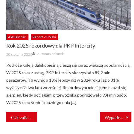
Aktualności
Raport Z Polski
Rok 2025 rekordowy dla PKP Intercity
Author
Posted
Zuzanna Rabinek
20 stycznia 2026
on
Podróże koleją dalekobieżną cieszą się coraz większą popularnością.
W 2025 roku z usług PKP Intercity skorzystało 89,2 mln
pasażerów. To wynik o 13% lepszy niż w 2024 roku i aż o 31%
wyższy niż dwa lata wcześniej. Rekordowym miesiącem okazał się
sierpień, kiedy pociągami przewoźnika podróżowało 9,4 mln osób.
W 2025 roku średnio każdego dnia […]
NAWIGACJA
Ukrzaliznytsia przejmie rosyjskie wagony
Wypadek na linii kolejowej Grudziądz – Toruń
WPISU