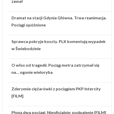
zawał
Dramat na stacji Gdynia Główna. Trwa reanimacja.
Pociągi opóźnione
Sprawca pokryje koszty. PLK komentują wypadek
w Świebodzinie
O włos od tragedii. Pociąg metra zatrzymał się
na… ogonie wieloryba
Zderzenie ciężarówki z pociągiem PKP Intercity
[FILM]
Płoną dwa pociągi. Nieoficjalnie: podpalenie [FILM]